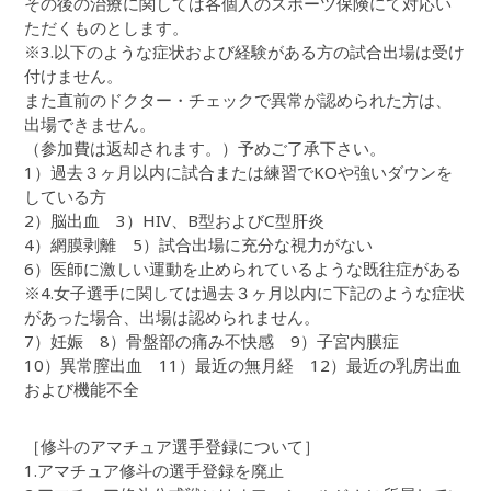
その後の治療に関しては各個人のスポーツ保険にて対応い
ただくものとします。
※3.以下のような症状および経験がある方の試合出場は受け
付けません。
また直前のドクター・チェックで異常が認められた方は、
出場できません。
（参加費は返却されます。）予めご了承下さい。
1）過去３ヶ月以内に試合または練習でKOや強いダウンを
している方
2）脳出血 3）HIV、B型およびC型肝炎
4）網膜剥離 5）試合出場に充分な視力がない
6）医師に激しい運動を止められているような既往症がある
※4.女子選手に関しては過去３ヶ月以内に下記のような症状
があった場合、出場は認められません。
7）妊娠 8）骨盤部の痛み不快感 9）子宮内膜症
10）異常膣出血 11）最近の無月経 12）最近の乳房出血
および機能不全
［修斗のアマチュア選手登録について］
1.アマチュア修斗の選手登録を廃止