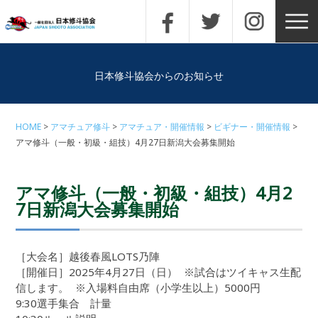
日本修斗協会からのお知らせ
HOME
アマチュア修斗
アマチュア・開催情報
ビギナー・開催情報
アマ修斗（一般・初級・組技）4月27日新潟大会募集開始
アマ修斗（一般・初級・組技）4月2
7日新潟大会募集開始
［大会名］越後春風LOTS乃陣
［開催日］2025年4月27日（日） ※試合はツイキャス生配
信します。 ※入場料自由席（小学生以上）5000円
9:30選手集合 計量