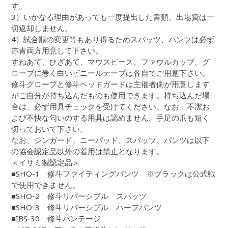
す。
3）いかなる理由があっても一度提出した書類、出場費は一
切返却しません。
4）試合順の変更等もあり得るためスパッツ、パンツは必ず
赤青両方用意して下さい。
すねあて、ひざあて、マウスピース、ファウルカップ、グ
ローブに巻く白いビニールテープは各自でご用意下さい。
修斗グローブと修斗ヘッドガードは主催者側が用意します
がご自分が持ち込んだものも使用できます。持ち込んだ場
合は、必ず用具チェックを受けてください。なお、不潔お
よび不快な匂いのする用具は認めません。手足の爪も短く
切っておいて下さい。
なお、シンガード、ニーパッド、スパッツ、パンツは以下
の協会認定品以外の着用は禁止となります。
＜イサミ製認定品＞
■SHO-1 修斗ファイティングパンツ ※ブラックは公式戦
で使用できません。
■SHO-2 修斗リバーシブル スパッツ
■SHO-3 修斗リバーシブル ハーフパンツ
■IBS-30 修斗バンテージ