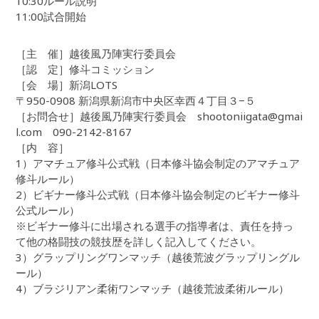
10:30ルール説明
11:00試合開始
［主 催］越後風乃陣実行委員会
［認 定］修斗コミッション
［会 場］新潟LOTS
〒950-0908 新潟県新潟市中央区幸西４丁目３−５
［お問合せ］越後風乃陣実行委員会 shootoniigata@gmai
l.com 090-2142-8167
［内 容］
1）アマチュア修斗公式戦（日本修斗協会制定のアマチュア
修斗ルール）
2）ビギナー修斗公式戦（日本修斗協会制定のビギナー修斗
公式ルール）
※ビギナー修斗に出場される選手の指導者は、責任を持っ
て他の格闘技の競技歴を詳しく記入してください。
3）グラップリングワンマッチ（越後荒波グラップリングル
ール）
4）ブラジリアン柔術ワンマッチ（越後荒波柔術ルール）