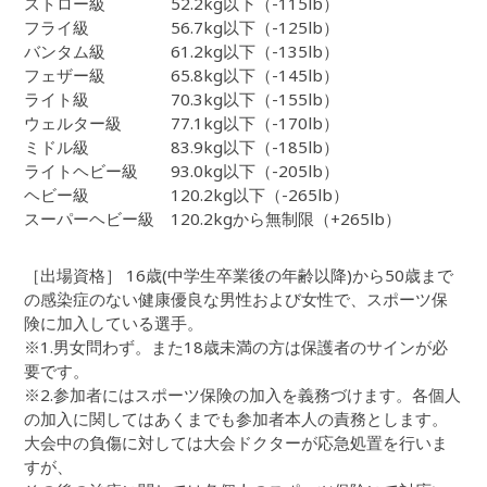
ストロー級 52.2kg以下（-115lb）
フライ級 56.7kg以下（-125lb）
バンタム級 61.2kg以下（-135lb）
フェザー級 65.8kg以下（-145lb）
ライト級 70.3kg以下（-155lb）
ウェルター級 77.1kg以下（-170lb）
ミドル級 83.9kg以下（-185lb）
ライトヘビー級 93.0kg以下（-205lb）
ヘビー級 120.2kg以下（-265lb）
スーパーヘビー級 120.2kgから無制限（+265lb）
［出場資格］ 16歳(中学生卒業後の年齢以降)から50歳まで
の感染症のない健康優良な男性および女性で、スポーツ保
険に加入している選手。
※1.男女問わず。また18歳未満の方は保護者のサインが必
要です。
※2.参加者にはスポーツ保険の加入を義務づけます。各個人
の加入に関してはあくまでも参加者本人の責務とします。
大会中の負傷に対しては大会ドクターが応急処置を行いま
すが、