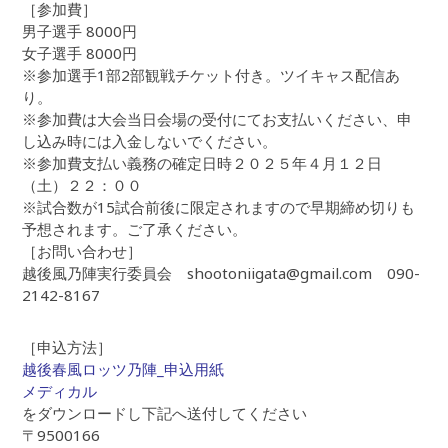
［参加費］
男子選手 8000円
女子選手 8000円
※参加選手1部2部観戦チケット付き。ツイキャス配信あ
り。
※参加費は大会当日会場の受付にてお支払いください、申
し込み時には入金しないでください。
※参加費支払い義務の確定日時２０２５年４月１２日
（土）２２：００
※試合数が15試合前後に限定されますので早期締め切りも
予想されます。ご了承ください。
［お問い合わせ］
越後風乃陣実行委員会 shootoniigata@gmail.com 090-
2142-8167
［申込方法］
越後春風ロッツ乃陣_申込用紙
メディカル
をダウンロードし下記へ送付してください
〒9500166