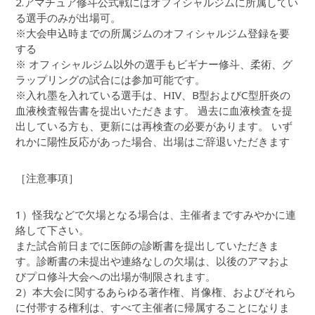
2.アマチュア修斗公式戦にはオフィシャルジムに所属してい
る選手のみが出場可。
※大会申込時までの所属ジムのオフィシャルジム登録を要
する
※ オフィシャルジム以外の選手もビギナー修斗、柔術、グ
ラップリングの試合には参加可能です。
※入れ墨を入れている選手は、HIV、B型およびC型肝炎の
血液検査報告書を提出いただきます。 過去に血液検査を提
出している方も、更新には再検査の必要があります。 いず
れかに陽性反応があった場合、出場はご辞退いただきます
［注意事項］
1）怪我などで欠場となる場合は、主催者まですみやかに連
絡して下さい。
また試合前日までに医師の診断書を提出していただきま
す。診断書の未提出や連絡なしの欠場は、以後のアマおよ
びプロ修斗大会への出場が制限されます。
2）本大会に関するあらゆる著作権、肖像権、およびそれら
に付帯する権利は、すべて主催者に帰属することになりま