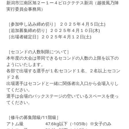
新潟市江南区旭２ー１ー４ピロクテテス新潟（越後風乃陣
実行委員会事務局）
［参加申し込み締め切り］ ２０２５年４月５日(土)
［追加募集締め切り］２０２５年４月１０日(木)
［出場者確定日］２０２５年４月１２日(土)
［セコンドの人数制限について］
本年度の大会は帯同できるセコンドの人数の上限を以下の
ようにいたします。
各部で出場する選手が１名:セコンド１名、２名以上:セコン
ド２名
出場選手はセコンドと一緒に関係者出入口から会場入りし
てください。
選手は会場のバックステージの空いているスペースを使っ
てください。
［修斗の募集階級/11階級］
アトム級 47.6kg以下（-105lb）※女子のみ