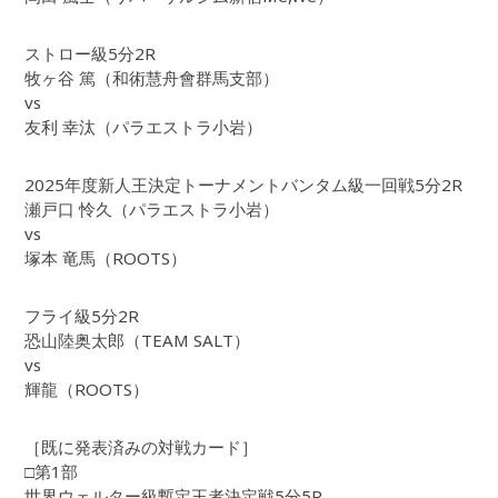
ストロー級5分2R
牧ヶ谷 篤（和術慧舟會群馬支部）
vs
友利 幸汰（パラエストラ小岩）
2025年度新人王決定トーナメントバンタム級一回戦5分2R
瀬戸口 怜久（パラエストラ小岩）
vs
塚本 竜馬（ROOTS）
フライ級5分2R
恐山陸奥太郎（TEAM SALT）
vs
輝龍（ROOTS）
［既に発表済みの対戦カード］
□第1部
世界ウェルター級暫定王者決定戦5分5R