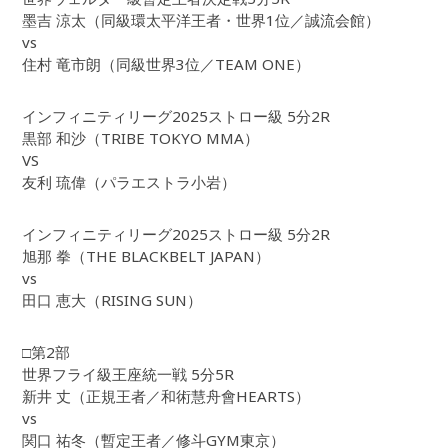
墨吉 涼太（同級環太平洋王者・世界1位／誠流会館）
vs
住村 竜市朗（同級世界3位／TEAM ONE）
インフィニティリーグ2025ストロー級 5分2R
黒部 和沙（TRIBE TOKYO MMA）
VS
友利 琉偉（パラエストラ小岩）
インフィニティリーグ2025ストロー級 5分2R
旭那 拳（THE BLACKBELT JAPAN）
vs
田口 恵大（RISING SUN）
□第2部
世界フライ級王座統一戦 5分5R
新井 丈（正規王者／和術慧舟會HEARTS）
vs
関口 祐冬（暫定王者／修斗GYM東京）