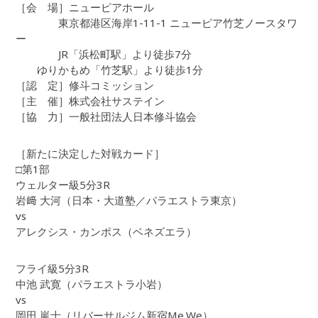
［会 場］ニューピアホール
東京都港区海岸1-11-1 ニューピア竹芝ノースタワ
ー
JR「浜松町駅」より徒歩7分
ゆりかもめ「竹芝駅」より徒歩1分
［認 定］修斗コミッション
［主 催］株式会社サステイン
［協 力］一般社団法人日本修斗協会
［新たに決定した対戦カード］
□第1部
ウェルター級5分3R
岩﨑 大河（日本・大道塾／パラエストラ東京）
vs
アレクシス・カンポス（ベネズエラ）
フライ級5分3R
中池 武寛（パラエストラ小岩）
vs
岡田 嵐士（リバーサルジム新宿Me,We）