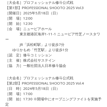
［大会名］プロフェッショナル修斗公式戦
【第1部】PROFESSIONAL SHOOTO 2025 Vol.3
［開催日］2025年5月18日（日）
［開 場］12:00
［開 始］12:30
［会 場］ニューピアホール
東京都港区海岸1-11-1 ニューピア竹芝ノースタワ
ー
JR「浜松町駅」より徒歩7分
ゆりかもめ「竹芝駅」より徒歩1分
［認 定］修斗コミッション
［主 催］株式会社サステイン
［協 力］一般社団法人日本修斗協会
［大会名］プロフェッショナル修斗公式戦
【第2部】PROFESSIONAL SHOOTO 2025 Vol.4
［日 時］2024年5月18日（日）
［開 場］17:00
［開 始］17:30 ※開場中にオープニングファイトを実施予
定