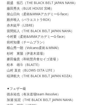
親盛 拓己（THE BLACK BELT JAPAN NAHA）
藤田秀夫（BLUE HOUSE 宮崎）
柴山日向（柔術&MMAアカデミーG-face）
殿井唯人（パラエストラROX）
赤木紘平（LIBRE）
當間拓人（THE BLACK BELT JAPAN NAHA）
今村要（柔術&MMAアカデミーG-face）
前村知優（チームプラン）
櫛山秀一朗（Volcano柔術＆MMAl）
杉村 東陽（伊達木道場）
麥田倫貴（和術慧舟會セイゴ道場 ）
松本 雄斗（BLAITE）
山村 直史（BLOWS OITA LIFE ）
稲津航大（THE BLACK BELT JAPAN KOZA）
⚫︎フェザー級
徳永祐也（有永道場team Resolve）
加瀬 拓宏（THE BLACK BELT JAPAN NAHA）