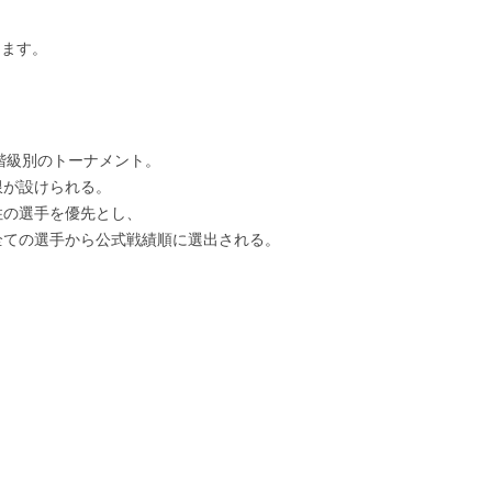
ります。
。
階級別のトーナメント。
限が設けられる。
住の選手を優先とし、
全ての選手から公式戦績順に選出される。