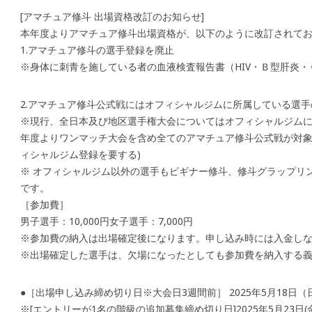
[アマチュア修斗 出場資格改訂のお知らせ]
本年度よりアマチュア修斗出場資格が、以下のように改訂されて
1.アマチュア修斗の選手登録を廃止
※身体に刺青を施している者の血液検査報告書（HIV・Ｂ型肝炎
2.アマチュア修斗公式戦にはオフィシャルジムに所属している選
※現行、全日本及び地区選手権大会についてはオフィシャルジム
年度よりワンマッチ大会を含め全てのアマチュア修斗公式戦が対象
ィシャルジム登録を要する)
※ オフィシャルジム以外の選手もビギナー修斗、修斗グラップリ
です。
［参加費］
男子選手：10,000円女子選手：7,000円
※参加費の納入は出場確定後になります。申し込み時には入金し
※出場確定した選手は、欠場になったとしても参加費を納入する
●［出場申し込み締め切り日※大会日3週間前］ 2025年5月18日（
※[エントリーが1名の階級の追加募集締め切り日]2025年5月23日(