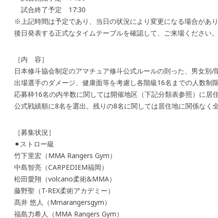
試合終了予定 17:30
※上記時間は予定であり、当日の状況により変更になる場合があ
後日発表する正式なタイムテーブルを確認して、ご来場ください
［内 容］
日本修斗協会制定のアマチュア修斗公式ルールの則った、男女別/
出場選手のダメージ、健康面等を考慮し各階級16名までの人数制
応募枠16名の内半数に関しては開催地区（下記分類表参照）に居
公式戦績順に8名を選出。残りの8名に関しては居住地に関係なく
［募集状況］
⚫︎ストロー級
竹下里宏（MMA Rangers Gym）
中島智亮（CARPEDIEM福岡）
松田愛翔（volcano柔術&MMA）
藤野聖（T-REX柔術アカデミー）
髙井 悠人（Mmarangersgym）
福島力希人（MMA Rangers Gym）