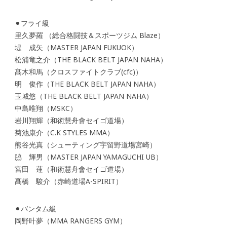
⚫︎フライ級
里久夢羅 （総合格闘技＆スポーツジム Blaze）
堤 成矢（MASTER JAPAN FUKUOK）
松浦竜之介（THE BLACK BELT JAPAN NAHA）
髙木和馬（クロスファイトクラブ(cfc)）
明 俊作（THE BLACK BELT JAPAN NAHA）
玉城悠（THE BLACK BELT JAPAN NAHA）
中島唯翔（MSKC）
岩川翔輝（和術慧舟會セイゴ道場）
菊池康介（C.K STYLES MMA）
熊谷光真（シューティング宇留野道場宮崎）
脇 輝男（MASTER JAPAN YAMAGUCHI UB）
宮田 蓮（和術慧舟會セイゴ道場）
髙橋 駿介（赤崎道場A-SPIRIT）
⚫︎バンタム級
岡野叶夢（MMA RANGERS GYM）