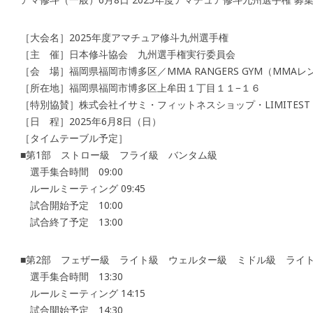
［大会名］2025年度アマチュア修斗九州選手権
［主 催］日本修斗協会 九州選手権実行委員会
［会 場］福岡県福岡市博多区／MMA RANGERS GYM（MMA
［所在地］福岡県福岡市博多区上牟田１丁目１１−１６
［特別協賛］株式会社イサミ・フィットネスショップ・LIMITEST
［日 程］2025年6月8日（日）
［タイムテーブル予定］
■第1部 ストロー級 フライ級 バンタム級
選手集合時間 09:00
ルールミーティング 09:45
試合開始予定 10:00
試合終了予定 13:00
■第2部 フェザー級 ライト級 ウェルター級 ミドル級 ライ
選手集合時間 13:30
ルールミーティング 14:15
試合開始予定 14:30