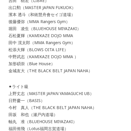
吉田 樹宏（LIBRE）
出口勲（MASTER JAPAN FUKUOK）
濱本 透斗（和術慧舟會セイゴ道場）
後藤優弥（MMA Rangers Gym）
堀田 凌生（BLUEHOUSE MIYAZAKI）
石松夏輝（KAMIKAZE DOJO MMA
田中 滉太郎（MMA Rangers Gym）
松添大輝（BLOWS OITA LIFE）
中野武志（KAMIKAZE DOJO MMA ）
加形碩崇（Blue House）
金城友大（THE BLACK BELT JAPAN NAHA）
⚫︎ライト級
上野丈志（MASTER JAPAN YAMAGUCHI UB）
日野慶一（BASIS）
今村 真人（THE BLACK BELT JAPAN NAHA）
田坂 和也（瀬戸内道場）
軸丸 准（BLUEHOUSE MIYAZAKI）
福田侑飛（Lotus福岡古賀道場）