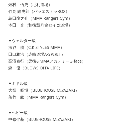
畑村 悟史（毛利道場）
竹見 隆史郎（パラエストラROX）
島田龍之介（MMA Rangers Gym）
本田 光（和術慧舟會セイゴ道場）
⚫︎ウェルター級
深谷 航（C.K STYLES MMA）
田口雅浩（赤崎道場A-SPIRIT）
高濱泰征（柔術&MMAアカデミーG-face）
森 優（BLOWS OITA LIFE）
⚫︎ミドル級
大畑 昭博（BLUEHOUSE MIYAZAKI）
兼竹 紘（MMA Rangers Gym）
⚫︎ヘビー級
中條伴基（BLUEHOUSE MIYAZAKI）