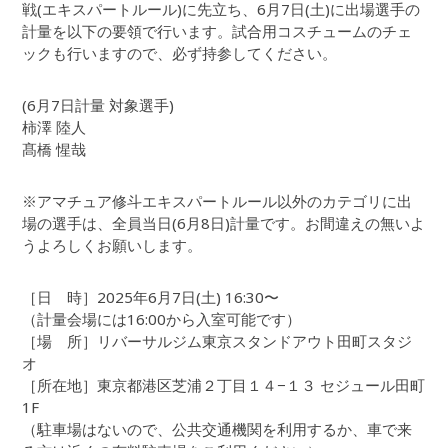
戦(エキスパートルール)に先立ち、6月7日(土)に出場選手の
計量を以下の要領で行います。試合用コスチュームのチェ
ックも行いますので、必ず持参してください。
(6月7日計量 対象選手)
柿澤 陸人
髙橋 惺哉
※アマチュア修斗エキスパートルール以外のカテゴリに出
場の選手は、全員当日(6月8日)計量です。お間違えの無いよ
うよろしくお願いします。
［日 時］2025年6月7日(土) 16:30〜
（計量会場には16:00から入室可能です）
［場 所］リバーサルジム東京スタンドアウト田町スタジ
オ
［所在地］東京都港区芝浦２丁目１４−１３ セジュール田町
1F
（駐車場はないので、公共交通機関を利用するか、車で来