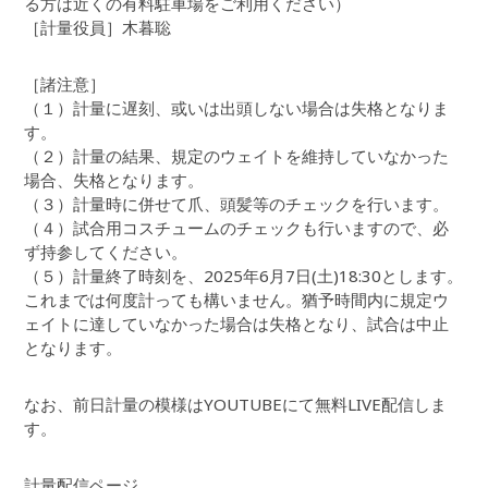
る方は近くの有料駐車場をご利用ください）
［計量役員］木暮聡
［諸注意］
（１）計量に遅刻、或いは出頭しない場合は失格となりま
す。
（２）計量の結果、規定のウェイトを維持していなかった
場合、失格となります。
（３）計量時に併せて爪、頭髪等のチェックを行います。
（４）試合用コスチュームのチェックも行いますので、必
ず持参してください。
（５）計量終了時刻を、2025年6月7日(土)18:30とします。
これまでは何度計っても構いません。猶予時間内に規定ウ
ェイトに達していなかった場合は失格となり、試合は中止
となります。
なお、前日計量の模様はYOUTUBEにて無料LIVE配信しま
す。
計量配信ページ