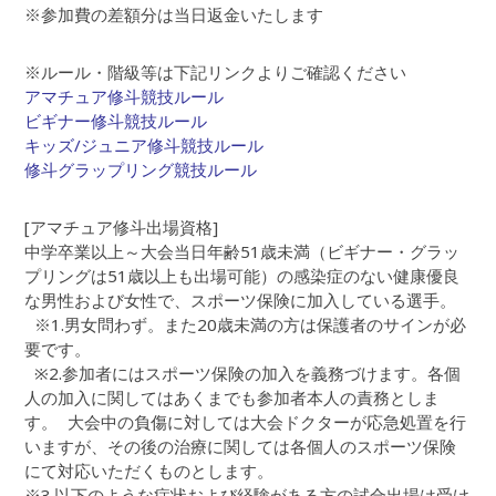
※参加費の差額分は当日返金いたします
※ルール・階級等は下記リンクよりご確認ください
アマチュア修斗競技ルール
ビギナー修斗競技ルール
キッズ/ジュニア修斗競技ルール
修斗グラップリング競技ルール
[アマチュア修斗出場資格]
中学卒業以上～大会当日年齢51歳未満（ビギナー・グラッ
プリングは51歳以上も出場可能）の感染症のない健康優良
な男性および女性で、スポーツ保険に加入している選手。
※1.男女問わず。また20歳未満の方は保護者のサインが必
要です。
※2.参加者にはスポーツ保険の加入を義務づけます。各個
人の加入に関してはあくまでも参加者本人の責務としま
す。 大会中の負傷に対しては大会ドクターが応急処置を行
いますが、その後の治療に関しては各個人のスポーツ保険
にて対応いただくものとします。
※3.以下のような症状および経験がある方の試合出場は受け