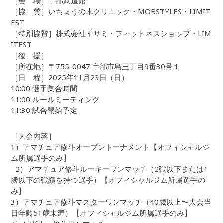
［会 場］宇部武道館
［協 賛］いちょうの木クリニック・MOBSTYLES・LIMIT
EST
［特別協賛］株式会社イサミ・フィットネスショップ・LIM
ITEST
［後 援］
［所在地］〒755-0047 宇部市島三丁目9番30号１
［日 程］2025年11月23日（日）
10:00 選手集合時間
11:00 ルールミーティング
11:30 試合開始予定
［大会内容］
1）アマチュア修斗オープントーナメント【オフィシャルジ
ム所属選手のみ】
2）アマチュア修斗ルーキーワンマッチ（2戦以下または1
勝以下の戦績を持つ選手）【オフィシャルジム所属選手の
み】
3）アマチュア修斗マスターワンマッチ（40歳以上〜大会当
日年齢51歳未満）【オフィシャルジム所属選手のみ】