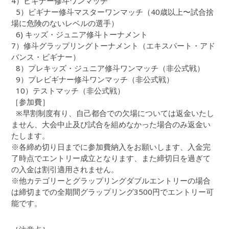
4）ビギナー修斗ワンマッチ
5）ビギナー修斗マスターワンマッチ（40歳以上〜試合捨
場に危険のないレベルの選手）
6) キッズ・ジュニア修斗トーナメント
7）修斗グラップリングトーナメント（エキスパート・アド
バンス・ビギナー）
8）プレキッズ・ジュニア修斗ワンマッチ（非公式戦）
9）プレビギナー修斗ワンマッチ（非公式戦）
10）テストマッチ（非公式戦）
［参加費］
※早割制度有り、自己都合での欠場については返金いたし
ません、大会中止及び試合を組めなかった場合のみ返金い
たします。
※各締め切り日までに参加費納入をお願いします、入金完
了時点でエントリー成立となります、また締切日を過ぎて
の入金は割引適用されません。
※他カテゴリーとグラップリングダブルエントリーの場合
は締切までの全期間グラップリング3500円でエントリー可
能です。