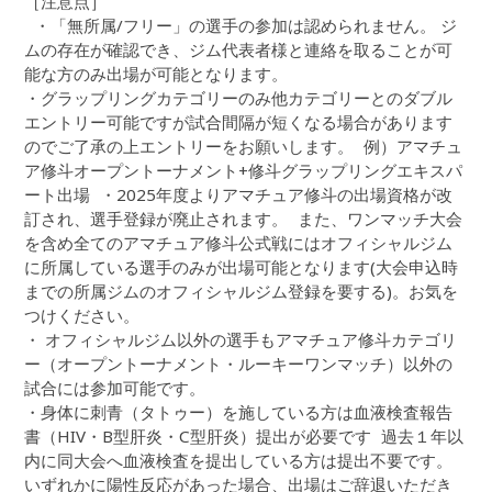
［注意点］
・「無所属/フリー」の選手の参加は認められません。 ジ
ムの存在が確認でき、ジム代表者様と連絡を取ることが可
能な方のみ出場が可能となります。
・グラップリングカテゴリーのみ他カテゴリーとのダブル
エントリー可能ですが試合間隔が短くなる場合があります
のでご了承の上エントリーをお願いします。 例）アマチュ
ア修斗オープントーナメント+修斗グラップリングエキスパ
ート出場 ・2025年度よりアマチュア修斗の出場資格が改
訂され、選手登録が廃止されます。 また、ワンマッチ大会
を含め全てのアマチュア修斗公式戦にはオフィシャルジム
に所属している選手のみが出場可能となります(大会申込時
までの所属ジムのオフィシャルジム登録を要する)。お気を
つけください。
・ オフィシャルジム以外の選手もアマチュア修斗カテゴリ
ー（オープントーナメント・ルーキーワンマッチ）以外の
試合には参加可能です。
・身体に刺青（タトゥー）を施している方は血液検査報告
書（HIV・B型肝炎・C型肝炎）提出が必要です 過去１年以
内に同大会へ血液検査を提出している方は提出不要です。
いずれかに陽性反応があった場合、出場はご辞退いただき