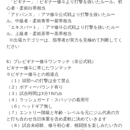
「ビギナー」：ビギナー修斗より打撃を抜いたルール。初
心者・柔術白帯相当
「アドバンス」：アマ修斗公式戦より打撃を抜いたルー
ル。中級者・柔術青帯〜紫帯相当
「エキスパート」：アマ修斗公式戦より打撃を抜いたルー
ル。上級者・柔術茶帯〜黒帯相当
※出場カテゴリーは、指導者が実力を見極めて判断してく
ださい
8）プレビギナー修斗ワンマッチ（非公式戦）
ビギナー修斗に準じたワンマッチ
※ビギナー修斗との相違点
（１）頭部への打撃は全て禁止
（２）ボディーパウンド有り
（３）試合時間は3分1Rのみ
（４）ラッシュガード・スパッツの着用可
（６）ヘッドギア無し
（７）エントリー階級と年齢・レベルを元にジム代表の方
と打ち合わせ当日体重を含め柔軟に決めていきます
（８）試合未経験、修斗初心者、格闘技を楽しみたい方の