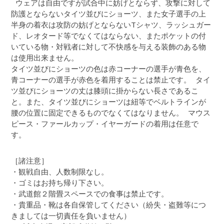
ウェアは自由ですが試合中に妨げとならず、攻撃に対して
防護とならないタイツ並びにショーツ、また女子選手の上
半身の着衣は攻防の妨げとならないTシャツ、ラッシュガー
ド、レオタード等でなくてはならない、またポケットの付
いている物・対戦者に対して不快感を与える装飾のある物
は使用出来ません。
タイツ並びにショーツの色は赤コーナーの選手が青色を、
青コーナーの選手が赤色を着用することは禁止です。 タイ
ツ並びにショーツの丈は膝頭に掛からない長さであるこ
と。また、タイツ並びにショーツは紐等でベルトラインが
腰の位置に固定できるものでなくてはなりません。 マウス
ピース・ファールカップ・イヤーガードの着用は任意で
す。
［諸注意］
・観戦自由、人数制限なし。
・ゴミはお持ち帰り下さい。
・武道館２階畳スペースでの食事は禁止です。
・貴重品・靴は各自保管してください（紛失・盗難等につ
きましては一切責任を負いません）