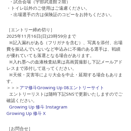
・試合会場（宇部武道館２階）
・トイレ以外のご使用はご遠慮ください。
・出場選手の方は保険証のコピーをお持ちください。
［エントリー締め切り］
2025年11月16日(日)23時59分まで
※記入漏れがある（フリガナを含む）、写真を添付、出場
費を振込んでいないなど申込みに不備のある選手は、戦績
が優れていても落選となる場合があります。
※入れ墨への血液検査結果は高画質撮影し下記メールアド
レスまで添付して送ってください。
※天候・災害等により大会を中止・延期する場合もありま
す。
＞＞＞
アマ修斗Growing Up 08エントリーサイト
エントリーリストは随時下記SNSで更新いたしますのでご
確認ください。
Growing Up 修斗 Instagram
Growing Up 修斗 X
［お問合せ］