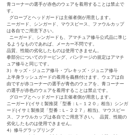
青コーナーの選手が赤色のウェアを着用することは禁止で
す。
グローブとヘッドガードは主催者側が用意します。
ニーガード、シンガード、マウスピース、ファウルカップ
は各自でご用意下さい。
ニーガード、シンガードも、アマチュア修斗公式品に準じ
るようなものであれば、メーカー不問です。
品質、性能の劣化したものは使用できません。
拳部分についてのテーピング、バンテージの規定はアマチ
ュア修斗と同じです。
3）キッズ・ジュニア修斗・プレキッズ・ジュニア修斗
上半身ラッシュガードの着用を義務付けます、ウェアは自
由ですが赤コーナーの選手が青色のウェアを、青コーナー
の選手が赤色のウェアを着用することは禁止です。
グローブとヘッドガードは主催者側が用意します。
ニーガード(イサミ製推奨「型番：L－１２０」相当）シンガ
ード(イサミ製推奨「型番：L－２２７」相当)、マウスピー
ス、ファウルカップは各自でご用意下さい。 品質、性能の
劣化したものは使用できません。
4）修斗グラップリング