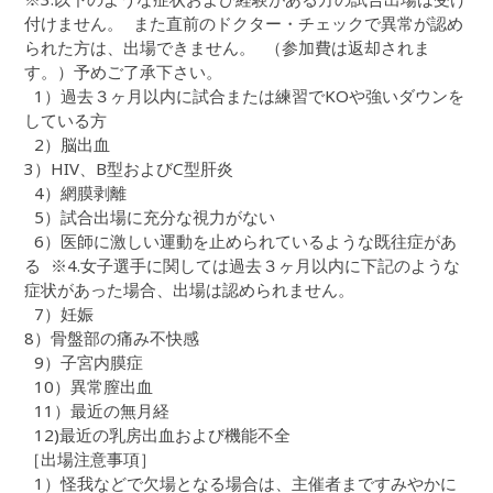
付けません。 また直前のドクター・チェックで異常が認め
られた方は、出場できません。 （参加費は返却されま
す。）予めご了承下さい。
1）過去３ヶ月以内に試合または練習でKOや強いダウンを
している方
2）脳出血
3）HIV、B型およびC型肝炎
4）網膜剥離
5）試合出場に充分な視力がない
6）医師に激しい運動を止められているような既往症があ
る ※4.女子選手に関しては過去３ヶ月以内に下記のような
症状があった場合、出場は認められません。
7）妊娠
8）骨盤部の痛み不快感
9）子宮内膜症
10）異常膣出血
11）最近の無月経
12)最近の乳房出血および機能不全
［出場注意事項］
1）怪我などで欠場となる場合は、主催者まですみやかに