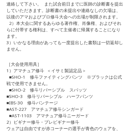
連絡して下さい。 また試合前日までに医師の診断書を提出
していただきます。診断書の未提出や連絡なしの欠場は、
以後のアマおよびプロ修斗大会への出場が制限されます。
2）本大会に関するあらゆる著作権、肖像権、およびそれ
らに付帯する権利は、すべて主催者に帰属することになり
ます。
3）いかなる理由があっても一度提出した書類は一切返却し
ません。
［大会使用用具］
1）アマチュア修斗 ＜イサミ製認定品＞
■SHO-1 修斗ファイティングパンツ ※ブラックは公式
戦で使用できません。
■SHO-2 修斗リバーシブル スパッツ
■SHO-3 修斗リバーシブル ハーフパンツ
■IBS-30 修斗バンテージ
■AST-227 アマチュア修斗シンガード
■AST-1103 アマチュア修斗ニーガード
2）ビギナー修斗・プレビギナー修斗
ウェアは自由ですが赤コーナーの選手が青色のウェアを、