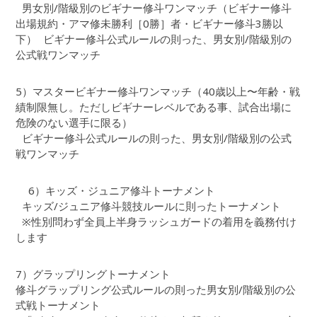
男女別/階級別のビギナー修斗ワンマッチ（ビギナー修斗
出場規約・アマ修未勝利［0勝］者・ビギナー修斗3勝以
下） ビギナー修斗公式ルールの則った、男女別/階級別の
公式戦ワンマッチ
5）マスタービギナー修斗ワンマッチ（40歳以上〜年齢・戦
績制限無し。ただしビギナーレベルである事、試合出場に
危険のない選手に限る）
ビギナー修斗公式ルールの則った、男女別/階級別の公式
戦ワンマッチ
6）キッズ・ジュニア修斗トーナメント
キッズ/ジュニア修斗競技ルールに則ったトーナメント
※性別問わず全員上半身ラッシュガードの着用を義務付け
します
7）グラップリングトーナメント
修斗グラップリング公式ルールの則った男女別/階級別の公
式戦トーナメント