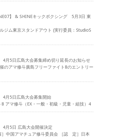
E07】 & SHINEキックボクシング 5月3日 東
ルジム東京スタンドアウト (実行委員：StudioS
）4月5日広島大会募集締め切り延長のお知らせ
開催のアマ修斗廣島フリーファイト8のエントリー
）4月5日広島大会募集開始
8 アマ修斗（EX・一般・初級・児童・組技）4
）4月5日 広島大会開催決定
催］中国アマチュア修斗委員会 ［認 定］日本