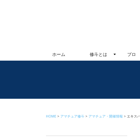
ホーム
修斗とは
プロ
HOME
アマチュア修斗
アマチュア・開催情報
エキス