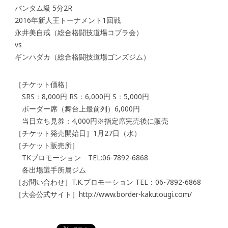
バンタム級 5分2R
2016年新人王トーナメント1回戦
永井美自戒（総合格闘技道場コブラ会）
vs
ギンハダカ（総合格闘技道場ゴンズジム）
［チケット価格］
SRS：8,000円 RS：6,000円 S：5,000円
ボーダー席（舞台上最前列）6,000円
当日立ち見券：4,000円※指定席完売後に販売
［チケット発売開始日］1月27日（水）
［チケット販売所］
TKプロモーション TEL:06-7892-6868
各出場選手所属ジム
［お問い合わせ］T.K.プロモーション TEL：06-7892-6868
［大会公式サイト］http://www.border-kakutougi.com/