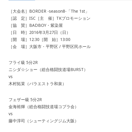
［大会名］BORDER -season8-「The 1st」
［認 定］ISC［主 催］TKプロモーション
［協 賛］BADBOY・紫染屋
［日 時］2016年3月27日（日）
［開 場］12:30［開 始］13:00
［会 場］大阪市・平野区 / 平野区民ホール
フライ級 5分2R
ニシダ☆ショー（総合格闘技道場BURST）
vs
木村拓茉（パラエストラ和泉）
フェザー級 5分2R
金海裕輝（総合格闘技道場コブラ会）
vs
藤中淳司（シューティングジム大阪）