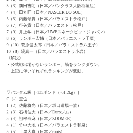
3（3）前田吉朗（日本／パンクラス大阪稲垣組）
4（4）田丸匠（日本／NASCER DO SOL）
5（5）内藤頌貴（日本／パラエストラ松戸）
6（7）征矢貴（日本／パラエストラ松戸）
7（9）井上学（日本／UWFスネークピットジャパン）
8（6）ランボー宏輔（日本／パラエストラ千葉）
9（10）萩原健太郎（日本／パラエストラ八王子）
10（8）塙真一（日本／パラエストラ小岩）
《解説》
・公式戦出場がないランボー、塙をランクダウン。
・上記に伴いそれぞれランキングが変動。
▽バンタム級［-135ポンド（-61.2kg）］
C（-）空位
1（2）佐藤将光（日本／坂口道場一族）
2（3）石橋佳大（日本／Duroジム）
3（4）祖根寿麻（日本／ZOOMER）
4（1）竹中大地（日本／パラエストラ和泉）
5（5）土屋大喜（日本／roots）