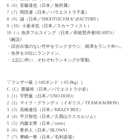
6（6）安藤達也（日本／無所属）
7（7）岡田遼（日本／パラエストラ千葉）
8（9）誠（日本／SHOOTOGYM K’zFACTORY）
9（10）小蒼卓也（日本／スカーフィスト）
10（-）魚井フルスイング（日本／和術慧舟會HEARTS）
《解説》
・試合出場のない竹中をランクダウン、根津をランク外へ。
・魚井を10位にランクイン。
・上記に伴い、それぞれランキングが変動。
▽フェザー級［-145ポンド（-65.8kg）］
C（C）齋藤裕（日本／パラエストラ小岩）
1（1）宇野薫（日本／UNO DOJO）
2（2）マイク・グランディ（イギリス／TEAM KAOBON）
3（3）高橋遼伍（日本／KRAZY BEE）
4（4）平川智也（日本／久我山ラスカルジム）
5（5）内藤太尊（日本／roots）
6（6）青井人（日本／BLOWS）
7（7）摩嶋一整（日本／毛利道場）