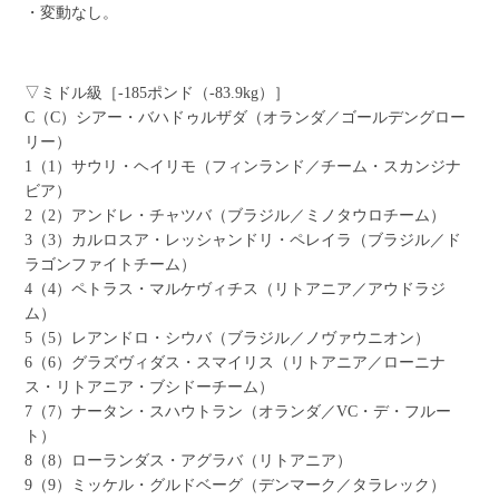
・変動なし。
▽ミドル級［-185ポンド（-83.9kg）］
C（C）シアー・バハドゥルザダ（オランダ／ゴールデングロー
リー）
1（1）サウリ・ヘイリモ（フィンランド／チーム・スカンジナ
ビア）
2（2）アンドレ・チャツバ（ブラジル／ミノタウロチーム）
3（3）カルロスア・レッシャンドリ・ペレイラ（ブラジル／ド
ラゴンファイトチーム）
4（4）ペトラス・マルケヴィチス（リトアニア／アウドラジ
ム）
5（5）レアンドロ・シウバ（ブラジル／ノヴァウニオン）
6（6）グラズヴィダス・スマイリス（リトアニア／ローニナ
ス・リトアニア・ブシドーチーム）
7（7）ナータン・スハウトラン（オランダ／VC・デ・フルー
ト）
8（8）ローランダス・アグラバ（リトアニア）
9（9）ミッケル・グルドベーグ（デンマーク／タラレック）