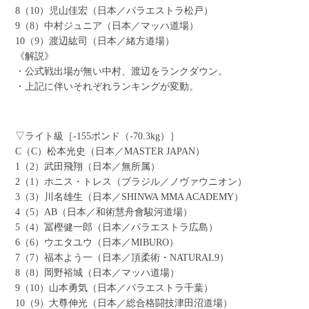
8（10）児山佳宏（日本／パラエストラ松戸）
9（8）中村ジュニア（日本／マッハ道場）
10（9）渡辺紘司（日本／緒方道場）
《解説》
・公式戦出場が無い中村、渡辺をランクダウン。
・上記に伴いそれぞれランキングが変動。
▽ライト級［-155ポンド（-70.3kg）］
C（C）松本光史（日本／MASTER JAPAN）
1（2）武田飛翔（日本／無所属）
2（1）ホニス・トレス（ブラジル／ノヴァウニオン）
3（3）川名雄生（日本／SHINWA MMA ACADEMY）
4（5）AB（日本／和術慧舟會駿河道場）
5（4）冨樫健一郎（日本／パラエストラ広島）
6（6）ウエタユウ（日本／MIBURO）
7（7）福本よう一（日本／頂柔術・NATURAL9）
8（8）岡野裕城（日本／マッハ道場）
9（10）山本勇気（日本／パラエストラ千葉）
10（9）大尊伸光（日本／総合格闘技津田沼道場）