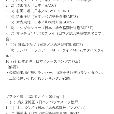
2（2）澤田龍人（日本／AACC）
3（3）村田一着（日本／NEW GROUND）
4（4）猿田洋祐（日本／和術慧舟會HEARTS）
5（5）木内崇雅（日本／和術慧舟會GODS）
6（6）ニシダ☆ショー（日本／総合格闘技道場BURST）
7（7）マッチョ“ザ”バタフライ（日本／総合格闘技道場コブラ
会）
8（10）箕輪ひろば（日本／総合格闘技道場STF）
9（8）ランバー・ソムデートM16（タイ／M16ムエタイスタイ
ル）
10（9）山本辰弥（日本／ノースキングスジム）
《解説》
・公式戦出場が無いランバー、山本をそれぞれランクダウン。
・上記に伴いそれぞれランキングが変動。
▽フライ級［-125ポンド（-56.7kg）］
C（C）扇久保博正（日本／パラエストラ松戸）
1（1）オニボウズ（日本／総合格闘技ゴンズジム）
2（2）覇彌斗（日本／総合格闘技道場BURST）