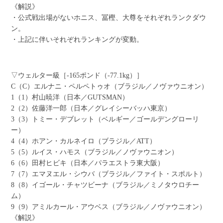
《解説》
・公式戦出場がないホニス、冨樫、大尊をそれぞれランクダウ
ン。
・上記に伴いそれぞれランキングが変動。
▽ウェルター級［-165ポンド（-77.1kg）］
C（C）エルナニ・ペルペトゥオ（ブラジル／ノヴァウニオン）
1（1）村山暁洋（日本／GUTSMAN）
2（2）佐藤洋一郎（日本／グレイシーバッハ東京）
3（3）トミー・デブレット（ベルギー／ゴールデングローリ
ー）
4（4）ホアン・カルネイロ（ブラジル／ATT）
5（5）ルイス・ハモス（ブラジル／ノヴァウニオン）
6（6）田村ヒビキ（日本／パラエストラ東大阪）
7（7）エマヌエル・シウバ（ブラジル／ファイト・スポルト）
8（8）イゴール・チャツビーナ（ブラジル／ミノタウロチー
ム）
9（9）アミルカール・アウベス（ブラジル／ノヴァウニオン）
《解説》