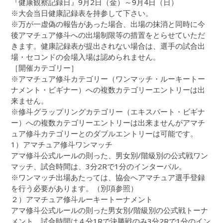
『健康観察記録日』9月2日（金）～9月4日（日）
※大会当日健康記録表を持参して下さい。
※万が一虚偽の報告があった場合、出場の抹消と同時に今
後アマチュア修斗への出場制限等の措置をとらせていただ
きます。健康記録表が提出されない場合は、選手の試合出
場・セコンドの会場入場は認められません。
［開催カテゴリー］
※アマチュア修斗カテゴリー（ワンマッチ・ルーキートー
ナメント・ビギナー）への複数カテゴリーエントリーは出
来ません。
※修斗グラップリングカテゴリー（エキスパート・ビギナ
ー）への複数カテゴリーエントリーは出来ませんがアマチ
ュア修斗カテゴリーとのダブルエントリーは可能です。
1）アマチュア修斗ワンマッチ
アマ修斗公式ルールの則った、男女別/階級別の公式戦ワン
マッチ、試合時間は、3分2Rで1分のインターバル。
※ワンマッチ出場あたっては、協会へアマチュア選手登録
を行う必要があります。（別項参照）
２）アマチュア修斗ルーキートーナメント
アマ修斗公式ルールの則った男女別/階級別の公式戦トーナ
メント、試合時間は４分1Rで決勝戦のみ3分2Rで1分のイン