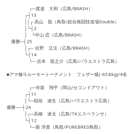
┌─渡邉 大和（広島/BRASH）
┌┤13
││┌ 高山 龍（鳥取/総合格闘技道場Double）
│└┤2
│ └中山 恋（広島/BRASH）
優勝─┤25
│┌─ 佐野 立汰（広島/BRASH）
└┤14
└─ 吉本 龍之介（広島/パラエストラ広島）
■アマ修斗ルーキートーナメント フェザー級(-65.8kg)/4名
┌─寺坂 翔平（岡山/セコンドアウト）
┌┤11
│└─稲垣 凌生（広島/パラエストラ広島）
優勝──┤24
│┌─高橋 凌太（広島/TKエスペランサ）
└┤12
└─新 淳貴（鳥取/PUREBRED鳥取）