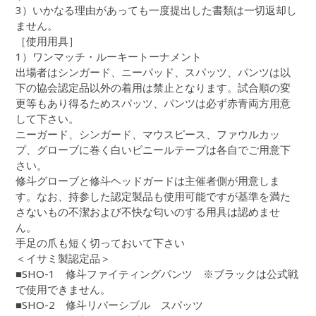
3）いかなる理由があっても一度提出した書類は一切返却し
ません。
［使用用具］
1）ワンマッチ・ルーキートーナメント
出場者はシンガード、ニーパッド、スパッツ、パンツは以
下の協会認定品以外の着用は禁止となります。試合順の変
更等もあり得るためスパッツ、パンツは必ず赤青両方用意
して下さい。
ニーガード、シンガード、マウスピース、ファウルカッ
プ、グローブに巻く白いビニールテープは各自でご用意下
さい。
修斗グローブと修斗ヘッドガードは主催者側が用意しま
す。なお、持参した認定製品も使用可能ですが基準を満た
さないもの不潔および不快な匂いのする用具は認めませ
ん。
手足の爪も短く切っておいて下さい
＜イサミ製認定品＞
■SHO-1 修斗ファイティングパンツ ※ブラックは公式戦
で使用できません。
■SHO-2 修斗リバーシブル スパッツ