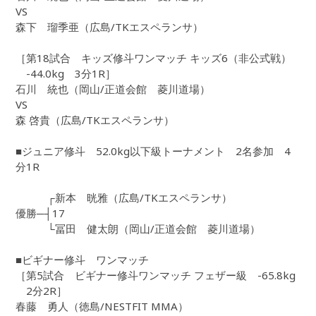
VS
森下 瑠季亜（広島/TKエスペランサ）
［第18試合 キッズ修斗ワンマッチ キッズ6（非公式戦）
-44.0kg 3分1R］
石川 統也（岡山/正道会館 菱川道場）
VS
森 啓貴（広島/TKエスペランサ）
■ジュニア修斗 52.0kg以下級トーナメント 2名参加 4
分1R
┌新本 晄雅（広島/TKエスペランサ）
優勝─┤17
└冨田 健太朗（岡山/正道会館 菱川道場）
■ビギナー修斗 ワンマッチ
［第5試合 ビギナー修斗ワンマッチ フェザー級 -65.8kg
2分2R］
春藤 勇人（徳島/NESTFIT MMA）