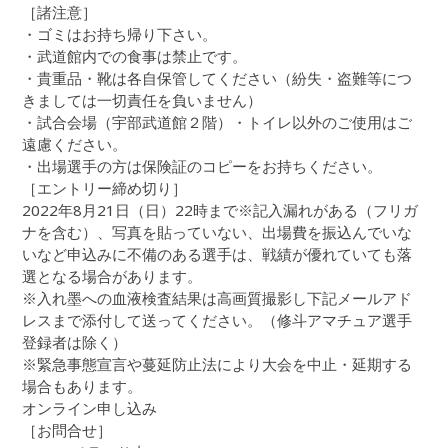
［諸注意］
・ゴミはお持ち帰り下さい。
・武道館内での食事は禁止です。
・貴重品・靴は各自保管してください（紛失・盗難等につ
きましては一切責任を負いません）
・試合会場（宇部武道館２階）・トイレ以外のご使用はご
遠慮ください。
・出場選手の方は保険証のコピーをお持ちください。
［エントリー締め切り］
2022年8月21日（日）22時まで※記入漏れがある（フリガ
ナを含む）、写真を貼っていない、出場費を振込んでいな
いなど申込みに不備のある選手は、戦績が優れていても落
選となる場合があります。
※入れ墨への血液検査結果は高画質撮影し下記メールアド
レスまで添付して送ってください。（修斗アマチュア選手
登録者は除く）
※緊急事態宣言や蔓延防止法により大会を中止・延期する
場合もあります。
オンライン申し込み
［お問合せ］