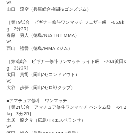
VS
山口 流空（兵庫総合格闘技ゴンズジム）
［第19試合 ビギナー修斗ワンマッチ フェザー級 -65.8k
g 2分2R］
春藤 勇人（徳島/NESTFIT MMA）
VS
西山 禮誓（徳島/MMA Zジム）
［第8試合 ビギナー修斗ワンマッチ ライト級 -70.3浜田k
g 2分2R］
太田 貴司（岡山/セコンドアウト）
VS
大谷 歩夢（岡山/ゼロ戦クラブ）
■アマチュア修斗 ワンマッチ
［第21試合 アマチュア修斗ワンマッチ バンタム級 -61.2
kg 3分2R］
土居 龍之介（広島/TKエスペランサ）
VS