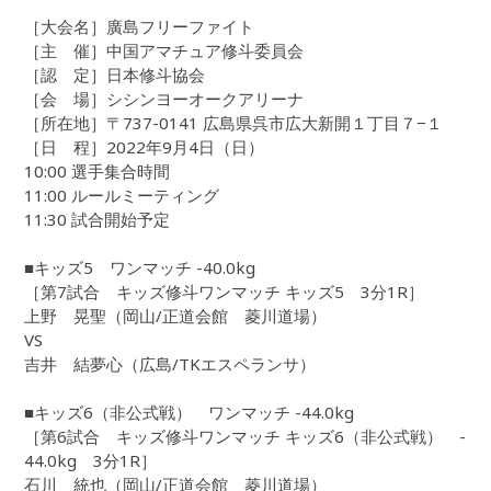
［大会名］廣島フリーファイト
［主 催］中国アマチュア修斗委員会
［認 定］日本修斗協会
［会 場］シシンヨーオークアリーナ
［所在地］〒737-0141 広島県呉市広大新開１丁目７−１
［日 程］2022年9月4日（日）
10:00 選手集合時間
11:00 ルールミーティング
11:30 試合開始予定
■キッズ5 ワンマッチ -40.0kg
［第7試合 キッズ修斗ワンマッチ キッズ5 3分1R］
上野 晃聖（岡山/正道会館 菱川道場）
VS
吉井 結夢心（広島/TKエスペランサ）
■キッズ6（非公式戦） ワンマッチ -44.0kg
［第6試合 キッズ修斗ワンマッチ キッズ6（非公式戦） -
44.0kg 3分1R］
石川 統也（岡山/正道会館 菱川道場）