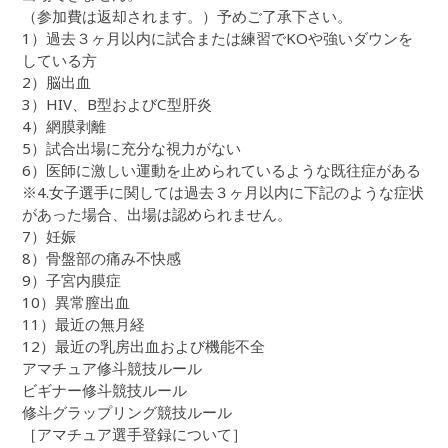
（参加費は返却されます。）予めご了承下さい。
1）過去３ヶ月以内に試合または練習でKOや強いダウンを
している方
2）脳出血
3）HIV、B型およびC型肝炎
4）網膜剥離
5）試合出場に充分な視力がない
6）医師に激しい運動を止められているような既往症がある
※4.女子選手に関しては過去３ヶ月以内に下記のような症状
があった場合、出場は認められません。
7）妊娠
8）骨盤部の痛み不快感
9）子宮内膜症
10）異常膣出血
11）最近の無月経
12）最近の乳房出血および機能不全
アマチュア修斗競技ルール
ビギナー修斗競技ルール
修斗グラップリング競技ルール
［アマチュア選手登録について］