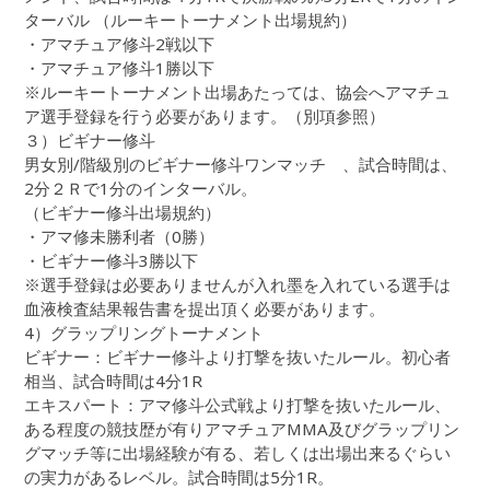
ターバル （ルーキートーナメント出場規約）
・アマチュア修斗2戦以下
・アマチュア修斗1勝以下
※ルーキートーナメント出場あたっては、協会へアマチュ
ア選手登録を行う必要があります。（別項参照）
３）ビギナー修斗
男女別/階級別のビギナー修斗ワンマッチ 、試合時間は、
2分２Ｒで1分のインターバル。
（ビギナー修斗出場規約）
・アマ修未勝利者（0勝）
・ビギナー修斗3勝以下
※選手登録は必要ありませんが入れ墨を入れている選手は
血液検査結果報告書を提出頂く必要があります。
4）グラップリングトーナメント
ビギナー：ビギナー修斗より打撃を抜いたルール。初心者
相当、試合時間は4分1R
エキスパート：アマ修斗公式戦より打撃を抜いたルール、
ある程度の競技歴が有りアマチュアMMA及びグラップリン
グマッチ等に出場経験が有る、若しくは出場出来るぐらい
の実力があるレベル。試合時間は5分1R。