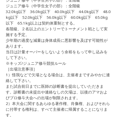
ジュニア修斗（中学生男子の部）：全階級
ジュニア修斗（中学生女子の部）：全階級
32.0kg以下 36.0kg以下 40.0kg以下 44.0kg以下 48.0
kg以下 52.0kg以下 56.0kg以下 60.0kg以下 65.0kg
以下 65.1kg以上は契約体重制とする。
各階級、２名以上のエントリーでトーナメント戦として実
施する予定。
少年期の過度な減量は身体成長に悪影響を及ぼす可能性が
あります。
当日は計量オーバーをしないよう余裕をもって申し込みを
して下さい。
※キッズ/ジュニア修斗競技ルール
［出場注意事項］
1）怪我などで欠場となる場合は、主催者まですみやかに連
絡して下さい。
また試合前日までに医師の診断書を提出していただきま
す。診断書の未提出や連絡なしの欠場は、以後のアマおよ
びプロ修斗大会への出場が制限されます。
2）本大会に関するあらゆる著作権、肖像権、およびそれら
に付帯する権利は、すべて主催者に帰属することになりま
す。