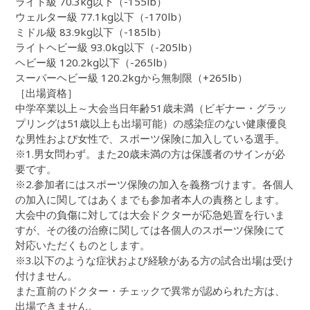
ライト級 70.3kg以下（-155lb）
ウェルター級 77.1kg以下（-170lb）
ミドル級 83.9kg以下（-185lb）
ライトヘビー級 93.0kg以下（-205lb）
ヘビー級 120.2kg以下（-265lb）
スーパーヘビー級 120.2kgから無制限（+265lb）
［出場資格］
中学卒業以上～大会当日年齢51歳未満（ビギナー・グラッ
プリングは51歳以上も出場可能）の感染症のない健康優良
な男性および女性で、スポーツ保険に加入している選手。
※1.男女問わず。また20歳未満の方は保護者のサインが必
要です。
※2.参加者にはスポーツ保険の加入を義務づけます。各個人
の加入に関してはあくまでも参加者本人の責務とします。
大会中の負傷に対しては大会ドクターが応急処置を行いま
すが、その後の治療に関しては各個人のスポーツ保険にて
対応いただくものとします。
※3.以下のような症状および経験がある方の試合出場は受け
付けません。
また直前のドクター・チェックで異常が認められた方は、
出場できません。