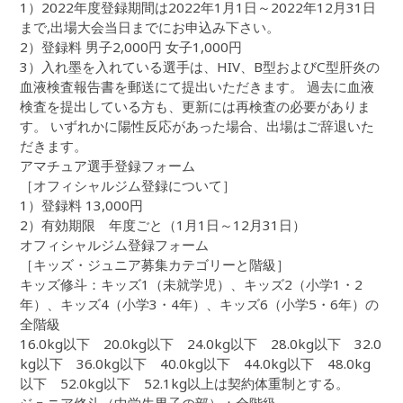
1）2022年度登録期間は2022年1月1日～2022年12月31日
まで,出場大会当日までにお申込み下さい。
2）登録料 男子2,000円 女子1,000円
3）入れ墨を入れている選手は、HIV、B型およびC型肝炎の
血液検査報告書を郵送にて提出いただきます。 過去に血液
検査を提出している方も、更新には再検査の必要がありま
す。 いずれかに陽性反応があった場合、出場はご辞退いた
だきます。
アマチュア選手登録フォーム
［オフィシャルジム登録について］
1）登録料 13,000円
2）有効期限 年度ごと（1月1日～12月31日）
オフィシャルジム登録フォーム
［キッズ・ジュニア募集カテゴリーと階級］
キッズ修斗：キッズ1（未就学児）、キッズ2（小学1・2
年）、キッズ4（小学3・4年）、キッズ6（小学5・6年）の
全階級
16.0kg以下 20.0kg以下 24.0kg以下 28.0kg以下 32.0
kg以下 36.0kg以下 40.0kg以下 44.0kg以下 48.0kg
以下 52.0kg以下 52.1kg以上は契約体重制とする。