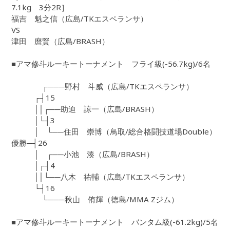
7.1kg 3分2R］
福吉 魁之信（広島/TKエスペランサ）
VS
津田 麿賢（広島/BRASH）
■アマ修斗ルーキートーナメント フライ級(-56.7kg)/6名
┌───野村 斗威（広島/TKエスペランサ）
┌┤15
││┌──助迫 諒一（広島/BRASH）
│└┤3
│ └──住田 崇博（鳥取/総合格闘技道場Double）
優勝─┤26
│ ┌──小池 湊（広島/BRASH）
│┌┤4
││└──八木 祐輔（広島/TKエスペランサ）
└┤16
└───秋山 侑輝（徳島/MMA Zジム）
■アマ修斗ルーキートーナメント バンタム級(-61.2kg)/5名