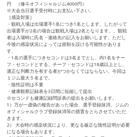
円 （修斗オフィシャルジム4000円）
※大会当日選手受付時にお支払い下さい。
［感染対策］
・観戦入場は出場選手1名につき1名とします。したがって
出場選手が2名の場合は観戦入場は2名となります。、観戦
者は入場時に氏名・連絡先の記入をお願いします。ただし
今後の感染状況によっては規制を設ける可能性がありま
す。
・1名の選手につきセコンドは3名までとし、内1名をチー
フ・セコンドとする。チーフ・セコンドは18歳以上とし、
適正な判断力を有する者がつかなくてはならない。今回は
１ジム最大５名まで。
・陰性証明は不要
・健康観察記録表を3日間に短縮して提出
※セコンドも健康記録問診表の提出をお願いします。
1）万が一虚偽の報告があった場合、選手登録抹消、ジムの
オフィシャルクラブ登録抹消等の措置をとらさせていただ
きます。
2） 大会時の感染状況により、更なる厳正な陰性証明が必要
になる場合もあります。