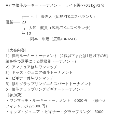
■アマ修斗ルーキートーナメント ライト級(-70.3kg)/3名
┌──下川 海弥人（広島/TKエスペランサ）
優勝──┤23
│┌─大知 航貴（広島/TKエスペランサ）
└┤10
└─岡本 隼翔（広島/BRASH）
［大会内容］
1）廣島ルーキートーナメント（2戦以下または1勝以下の戦
績を持つ選手による階級別トーナメント）
2）アマチュア修斗ワンマッチ
3）キッズ・ジュニア修斗トーナメント
4）ビギナー修斗ワンマッチ
5）修斗グラップリングエキスパートトーナメント
6）修斗グラップリングビギナートーナメント
［参加費］
・ワンマッチ・ルーキートーナメント 6000円 （修斗オ
フィシャルジム5000円）
・キッズ・ジュニア ・ビギナー・グラップリング 5000