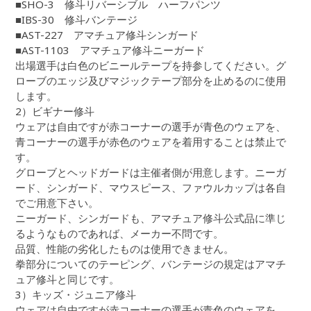
■SHO-3 修斗リバーシブル ハーフパンツ
■IBS-30 修斗バンテージ
■AST-227 アマチュア修斗シンガード
■AST-1103 アマチュア修斗ニーガード
出場選手は白色のビニールテープを持参してください。グ
ローブのエッジ及びマジックテープ部分を止めるのに使用
します。
2）ビギナー修斗
ウェアは自由ですが赤コーナーの選手が青色のウェアを、
青コーナーの選手が赤色のウェアを着用することは禁止で
す。
グローブとヘッドガードは主催者側が用意します。ニーガ
ード、シンガード、マウスピース、ファウルカップは各自
でご用意下さい。
ニーガード、シンガードも、アマチュア修斗公式品に準じ
るようなものであれば、メーカー不問です。
品質、性能の劣化したものは使用できません。
拳部分についてのテーピング、バンテージの規定はアマチ
ュア修斗と同じです。
3）キッズ・ジュニア修斗
ウェアは自由ですが赤コーナーの選手が青色のウェアを、