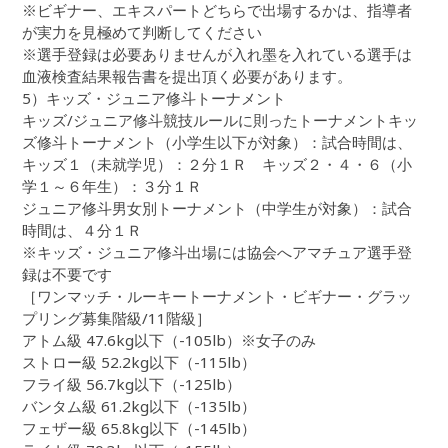
※ビギナー、エキスパートどちらで出場するかは、指導者
が実力を見極めて判断してください
※選手登録は必要ありませんが入れ墨を入れている選手は
血液検査結果報告書を提出頂く必要があります。
5）キッズ・ジュニア修斗トーナメント
キッズ/ジュニア修斗競技ルールに則ったトーナメントキッ
ズ修斗トーナメント（小学生以下が対象）：試合時間は、
キッズ１（未就学児）：２分１Ｒ キッズ２・４・６（小
学１～６年生）：３分１Ｒ
ジュニア修斗男女別トーナメント（中学生が対象）：試合
時間は、４分１Ｒ
※キッズ・ジュニア修斗出場には協会へアマチュア選手登
録は不要です
［ワンマッチ・ルーキートーナメント・ビギナー・グラッ
プリング募集階級/11階級］
アトム級 47.6kg以下（-105lb）※女子のみ
ストロー級 52.2kg以下（-115lb）
フライ級 56.7kg以下（-125lb）
バンタム級 61.2kg以下（-135lb）
フェザー級 65.8kg以下（-145lb）