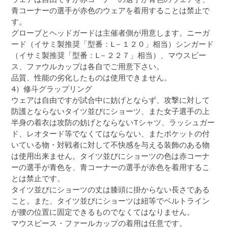
青コーナーの選手が赤色のウェアを着用することは禁止で
す。
グローブとヘッドガードは主催者側が用意します。ニーガ
ード（イサミ製推奨「型番：L－１２０」相当）シンガード
（イサミ製推奨「型番：L－２２７」相当）、マウスピー
ス、ファウルカップは各自でご用意下さい。
品質、性能の劣化したものは使用できません。
4）修斗グラップリング
ウェアは自由ですが試合中に妨げとならず、攻撃に対して
防護とならないタイツ並びにショーツ、また女子選手の上
半身の着衣は攻防の妨げとならないTシャツ、ラッシュガー
ド、レオタード等でなくてはならない、またポケットの付
いている物・対戦者に対して不快感を与える装飾のある物
は使用出来ません。タイツ並びにショーツの色は赤コーナ
ーの選手が青色を、青コーナーの選手が赤色を着用するこ
とは禁止です。
タイツ並びにショーツの丈は膝頭に掛からない長さである
こと。また、タイツ並びにショーツは紐等でベルトライン
が腰の位置に固定できるものでなくてはなりません。
マウスピース・ファールカップの着用は任意です。