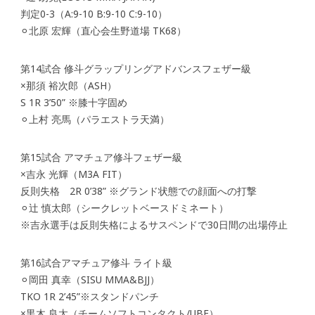
判定0-3（A:9-10 B:9-10 C:9-10）
⚪︎北原 宏輝（直心会生野道場 TK68）
第14試合 修斗グラップリングアドバンスフェザー級
×那須 裕次郎（ASH）
S 1R 3’50” ※膝十字固め
⚪︎上村 亮馬（パラエストラ天満）
第15試合 アマチュア修斗フェザー級
×吉永 光輝（M3A FIT）
反則失格 2R 0’38” ※グランド状態での顔面への打撃
⚪︎辻 慎太郎（シークレットベースドミネート）
※吉永選手は反則失格によるサスペンドで30日間の出場停止
第16試合アマチュア修斗 ライト級
⚪︎岡田 真幸（SISU MMA&BJJ）
TKO 1R 2’45”※スタンドパンチ
×黒木 良太（チームソフトコンタクト/UBF）