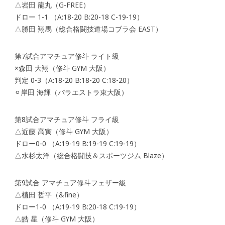
△岩田 龍丸（G-FREE）
ドロー 1-1 （A:18-20 B:20-18 C-19-19）
△勝田 翔馬（総合格闘技道場コブラ会 EAST）
第7試合アマチュア修斗 ライト級
×森田 大翔（修斗 GYM 大阪）
判定 0-3（A:18-20 B:18-20 C:18-20）
⚪︎岸田 海輝（パラエストラ東大阪）
第8試合アマチュア修斗 フライ級
△近藤 高寅（修斗 GYM 大阪）
ドロー0-0 （A:19-19 B:19-19 C:19-19）
△水杉太洋（総合格闘技＆スポーツジム Blaze）
第9試合 アマチュア修斗フェザー級
△植田 哲平（&fine）
ドロー1-0 （A:19-19 B:20-18 C:19-19）
△皓 星（修斗 GYM 大阪）