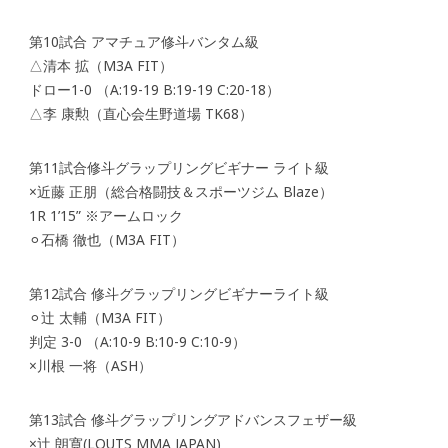
第10試合 アマチュア修斗バンタム級
△清本 拡（M3A FIT）
ドロー1-0 （A:19-19 B:19-19 C:20-18）
△李 康勲（直心会生野道場 TK68）
第11試合修斗グラップリングビギナー ライト級
×近藤 正朋（総合格闘技＆スポーツジム Blaze）
1R 1’15” ※アームロック
⚪︎石橋 徹也（M3A FIT）
第12試合 修斗グラップリングビギナーライト級
⚪︎辻 太輔（M3A FIT）
判定 3-0 （A:10-9 B:10-9 C:10-9）
×川根 一将（ASH）
第13試合 修斗グラップリングアドバンスフェザー級
×辻 朗寛(LOUTS MMA JAPAN)