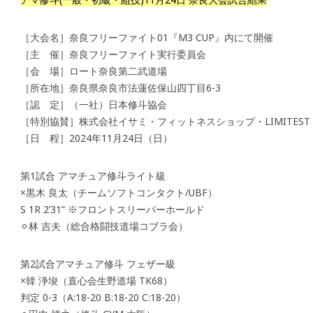
［大会名］奈良フリーファイト01『M3 CUP』内にて開催
［主 催］奈良フリーファイト実行委員会
［会 場］ロート奈良第二武道場
［所在地］奈良県奈良市法蓮佐保山四丁目6-3
［認 定］（一社）日本修斗協会
［特別協賛］株式会社イサミ・フィットネスショップ・LIMITES
［日 程］2024年11月24日（日）
第1試合 アマチュア修斗ライト級
×黒木 良太（チームソフトコンタクト/UBF）
S 1R 2’31” ※フロントスリーパーホールド
⚪︎林 吉夫（総合格闘技道場コブラ会）
第2試合アマチュア修斗 フェザー級
×韓 浄埈（直心会生野道場 TK68）
判定 0-3（A:18-20 B:18-20 C:18-20）