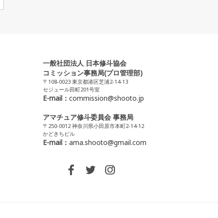
一般社団法人 日本修斗協会
コミッション事務局(プロ管理部)
〒108-0023 東京都港区芝浦2-14-13
セジュール田町201号室
E-mail：
commission@shooto.jp
アマチュア修斗委員会 事務局
〒250-0012 神奈川県小田原市本町2-14-12
かどきちビル
E-mail：
ama.shooto@gmail.com