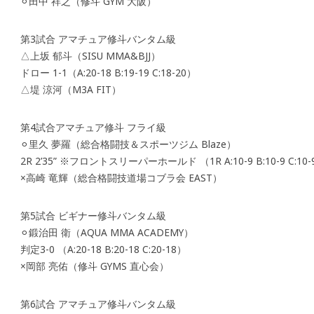
⚪︎田中 祥之（修斗 GYM 大阪）
第3試合 アマチュア修斗バンタム級
△上坂 郁斗（SISU MMA&BJJ）
ドロー 1-1（A:20-18 B:19-19 C:18-20）
△堤 涼河（M3A FIT）
第4試合アマチュア修斗 フライ級
⚪︎里久 夢羅（総合格闘技＆スポーツジム Blaze）
2R 2’35” ※フロントスリーパーホールド （1R A:10-9 B:10-9 C:10
×高崎 竜輝（総合格闘技道場コブラ会 EAST）
第5試合 ビギナー修斗バンタム級
⚪︎鍛治田 衛（AQUA MMA ACADEMY）
判定3-0 （A:20-18 B:20-18 C:20-18）
×岡部 亮佑（修斗 GYMS 直心会）
第6試合 アマチュア修斗バンタム級