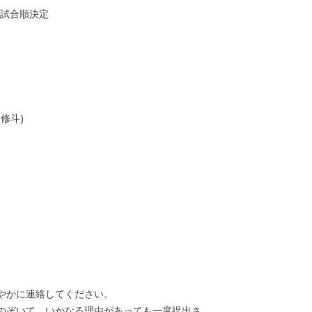
＆試合順決定
修斗)
やかに連絡してください。
のぞいて、いかなる理由があっても一度提出さ