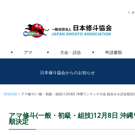
オ
アマ
大会・試合
申請書類
日本修斗協会からのお知らせ
ー・開催情報
アマ修斗(一般・初級・組技)12月8日 沖縄ワンマッチ大会 組合せ＆試合順決
アマ修斗(一般・初級・組技)12月8日 沖
順決定