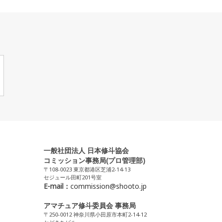
一般社団法人 日本修斗協会
コミッション事務局(プロ管理部)
〒108-0023 東京都港区芝浦2-14-13
セジュール田町201号室
E-mail：
commission@shooto.jp
アマチュア修斗委員会 事務局
〒250-0012 神奈川県小田原市本町2-14-12