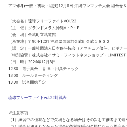
アマ修斗(一般・初級・組技)12月8日 沖縄ワンマッチ大会 組合せ
［大会名］琉球フリーファイトVOL’22
［主 催］グランドスラム沖縄A・P・P
［会 場］金武町立武道館
［所在地］〒904-1201 沖縄県国頭郡金武町金武１８３２
［認 定］一般社団法人日本修斗協会（アマチュア修斗、ビギナー
［特別協賛］株式会社イサミ・フィットネスショップ・LIMITEST
［日 時］2024年12月8日
12:30 選手集合、 計量・用具チェック
13:00 ルールミーティング
13:30 試合開始予定
琉球フリーファイトvol.22対戦表
※注意事項
（1）練習中の怪我などで欠場となる場合はその旨を主催者まで速
（2）試合が組まれなかった場合や対戦相手が欠場になった場合を