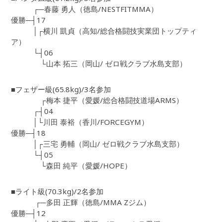
┌─春藤 勇人（徳島/NESTFITMMA）
優勝─┤17
│┌横川 凱貞（高知/総合格闘技実業団トップティ
ア）
└┤06
└山本 拓三（岡山/ ゼロ戦クラブ水島支部）
■フェザー級(65.8kg)/3名参加
┌梅本 捷平（愛媛/総合格闘技道場ARMS）
┌┤04
│└川田 泰裕（香川/FORCEGYM）
優勝─┤18
│┌三宅 勇輔（岡山/ ゼロ戦クラブ水島支部）
└┤05
└森田 純平（愛媛/HOPE）
■ライト級(70.3kg)/2名参加
┌─多田 正輝（徳島/MMA Zジム）
優勝─┤12