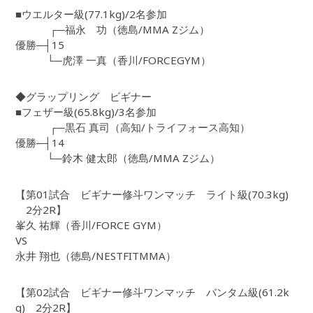
■ウエルター級(77.1kg)/2名参加
┌─福永 功（徳島/MMA Zジム）
優勝─┤15
└─虎澤 一真（香川/FORCEGYM）
◆グラップリング ビギナー
■フェザー級(65.8kg)/3名参加
┌─黒石 真司（高知/トライフォース高知）
優勝─┤14
└─鈴木 健太郎（徳島/MMA Zジム）
【第01試合 ビギナー修斗ワンマッチ ライト級(70.3kg)
2分2R】
峯久 祐輝（香川/FORCE GYM）
VS
永井 翔也（徳島/NESTFITMMA）
【第02試合 ビギナー修斗ワンマッチ バンタム級(61.2k
g) 2分2R】