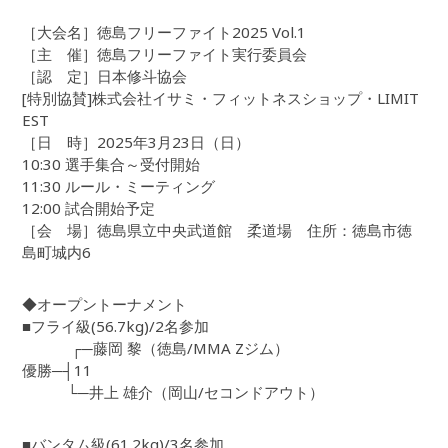
［大会名］徳島フリーファイト2025 Vol.1
［主 催］徳島フリーファイト実行委員会
［認 定］日本修斗協会
[特別協賛]株式会社イサミ・フィットネスショップ・LIMIT
EST
［日 時］2025年3月23日（日）
10:30 選手集合～受付開始
11:30 ルール・ミーティング
12:00 試合開始予定
［会 場］徳島県立中央武道館 柔道場 住所：徳島市徳
島町城内6
◆オープントーナメント
■フライ級(56.7kg)/2名参加
┌─藤岡 黎（徳島/MMA Zジム）
優勝─┤11
└─井上 雄介（岡山/セコンドアウト）
■バンタム級(61.2kg)/3名参加