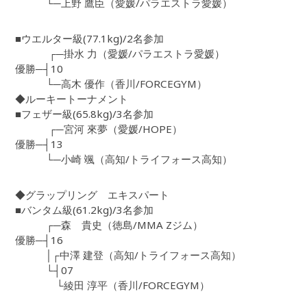
└─上野 鷹臣（愛媛/パラエストラ愛媛）
■ウエルター級(77.1kg)/2名参加
┌─掛水 力（愛媛/パラエストラ愛媛）
優勝─┤10
└─高木 優作（香川/FORCEGYM）
◆ルーキートーナメント
■フェザー級(65.8kg)/3名参加
┌─宮河 來夢（愛媛/HOPE）
優勝─┤13
└─小崎 颯（高知/トライフォース高知）
◆グラップリング エキスパート
■バンタム級(61.2kg)/3名参加
┌─森 貴史（徳島/MMA Zジム）
優勝─┤16
│┌中澤 建登（高知/トライフォース高知）
└┤07
└綾田 淳平（香川/FORCEGYM）