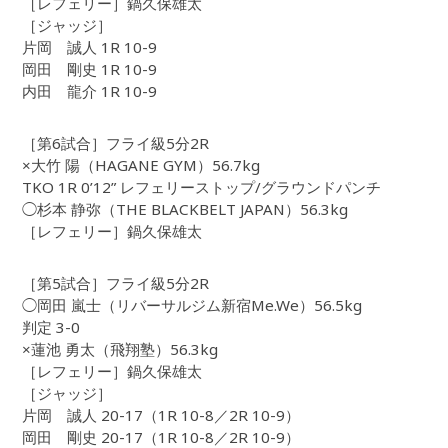
［レフェリー］鍋久保雄太
［ジャッジ］
片岡 誠人 1R 10-9
岡田 剛史 1R 10-9
内田 龍介 1R 10-9
［第6試合］フライ級5分2R
×大竹 陽（HAGANE GYM）56.7kg
TKO 1R 0’12” レフェリーストップ/グラウンドパンチ
◯杉本 静弥（THE BLACKBELT JAPAN）56.3kg
［レフェリー］鍋久保雄太
［第5試合］フライ級5分2R
◯岡田 嵐士（リバーサルジム新宿Me.We）56.5kg
判定 3-0
×蓮池 勇太（飛翔塾）56.3kg
［レフェリー］鍋久保雄太
［ジャッジ］
片岡 誠人 20-17（1R 10-8／2R 10-9）
岡田 剛史 20-17（1R 10-8／2R 10-9）