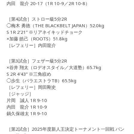
内田 龍介 20-17（1R 10-9／2R 10-8）
［第4試合］ストロー級5分2R
◯梅木 勇徳（THE BLACKBELT JAPAN）52.0kg
S 1R 2’21” ※リアネイキッドチョーク
×加藤 皓己（ROOTS）51.8kg
［レフェリー］内田龍介
［第3試合］フェザー級5分2R
×谷井 翔太（ロデオスタイル／大道塾）65.7kg
S 2R 4’43” ※三角絞め
◯歩生（パラエストラTB）65.5kg
［レフェリー］岡田剛史
［ジャッジ］
片岡 誠人 1R 9-10
内田 龍介 1R 10-9
鍋久保雄太 1R 9-10
［第2試合］2025年度新人王決定トーナメント一回戦 バン