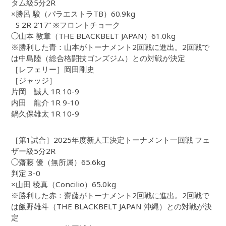
タム級5分2R
×勝呂 駿（パラエストラTB）60.9kg
S 2R 2’17” ※フロントチョーク
◯山本 敦章（THE BLACKBELT JAPAN）61.0kg
※勝利した青：山本がトーナメント2回戦に進出。2回戦で
は中島陸（総合格闘技ゴンズジム）との対戦が決定
［レフェリー］岡田剛史
［ジャッジ］
片岡 誠人 1R 10-9
内田 龍介 1R 9-10
鍋久保雄太 1R 10-9
［第1試合］2025年度新人王決定トーナメント一回戦 フェ
ザー級5分2R
◯齋藤 優（無所属）65.6kg
判定 3-0
×山田 稜真（Concilio）65.0kg
※勝利した赤：齋藤がトーナメント2回戦に進出。2回戦で
は飯野雄斗（THE BLACKBELT JAPAN 沖縄）との対戦が決
定