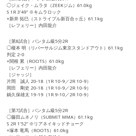
◯ジェイク・ムラタ（ZEEKジム）61.0kg
S 1R 3’49” ※キムラロック
×新井 拓巳（ストライプル新百合ヶ丘）61.1kg
［レフェリー］内田龍介
［第8試合］バンタム級5分2R
◯榎本 明（リバーサルジム東京スタンドアウト）61.1kg
判定 2-0
×関根 累（ROOTS）61.0kg
［レフェリー］内田龍介
［ジャッジ］
片岡 誠人 20-18（1R 10-9／2R 10-9）
岡田 剛史 20-18（1R 10-9／2R 10-9）
鍋久保雄太 19-19（1R 9-10／2R 10-9）
［第7試合］バンタム級5分2R
◯藤田ムネノリ（SUBMIT MMA）61.1kg
S 2R 1’52” ※リアネイキッドチョーク
×塚本 竜馬（ROOTS）61.0kg