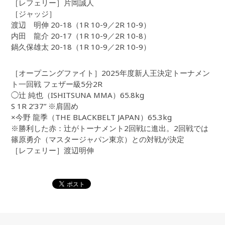
［レフェリー］片岡誠人
［ジャッジ］
渡辺 明伸 20-18（1R 10-9／2R 10-9）
内田 龍介 20-17（1R 10-9／2R 10-8）
鍋久保雄太 20-18（1R 10-9／2R 10-9）
［オープニングファイト］2025年度新人王決定トーナメン
ト一回戦 フェザー級5分2R
◯辻 純也（ISHITSUNA MMA）65.8kg
S 1R 2’37” ※肩固め
×今野 龍季（THE BLACKBELT JAPAN）65.3kg
※勝利した赤：辻がトーナメント2回戦に進出。2回戦では
篠原勇介（マスタージャパン東京）との対戦が決定
［レフェリー］渡辺明伸