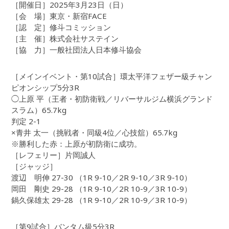
［開催日］2025年3月23日（日）
［会 場］東京・新宿FACE
［認 定］修斗コミッション
［主 催］株式会社サステイン
［協 力］一般社団法人日本修斗協会
［メインイベント・第10試合］環太平洋フェザー級チャン
ピオンシップ5分3R
◯上原 平（王者・初防衛戦／リバーサルジム横浜グランド
スラム）65.7kg
判定 2-1
×青井 太一（挑戦者・同級4位／心技舘）65.7kg
※勝利した赤：上原が初防衛に成功。
［レフェリー］片岡誠人
［ジャッジ］
渡辺 明伸 27-30 （1R 9-10／2R 9-10／3R 9-10）
岡田 剛史 29-28 （1R 9-10／2R 10-9／3R 10-9）
鍋久保雄太 29-28 （1R 9-10／2R 10-9／3R 10-9）
［第9試合］バンタム級5分3R