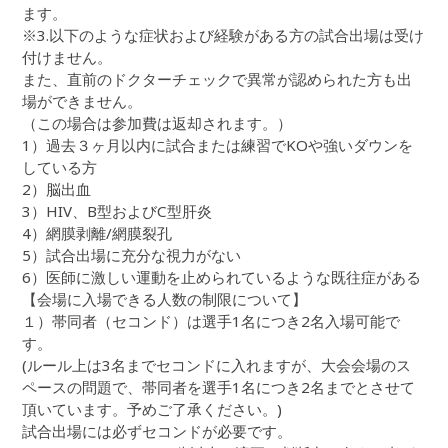
ます。
※3.以下のような症状および経験がある方の試合出場は受け
付けません。
また、直前のドクターチェックで異常が認められた方も出
場ができません。
（この場合は参加費は返却されます。）
1）過去３ヶ月以内に試合または練習でKOや強いダウンを
している方
2）脳出血
3）HIV、B型およびC型肝炎
4）網膜剥離/網膜裂孔
5）試合出場に充分な視力がない
6）医師に激しい運動を止められているような既往症がある
【会場に入場できる人数の制限について】
１）帯同者（セコンド）は選手1名につき2名入場可能で
す。
(ルール上は3名までセコンドに入れますが、大会会場のス
ペースの問題で、帯同者を選手1名につき2名までとさせて
頂いています。予めご了承ください。)
試合出場には必ずセコンドが必要です。