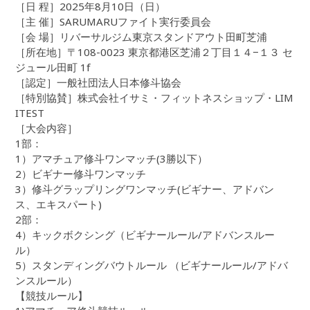
［日 程］2025年8月10日（日）
［主 催］SARUMARUファイト実行委員会
［会 場］リバーサルジム東京スタンドアウト田町芝浦
［所在地］〒108-0023 東京都港区芝浦２丁目１４−１３ セ
ジュール田町 1f
［認定］一般社団法人日本修斗協会
［特別協賛］株式会社イサミ・フィットネスショップ・LIM
ITEST
［大会内容］
1部：
1）アマチュア修斗ワンマッチ(3勝以下）
2）ビギナー修斗ワンマッチ
3）修斗グラップリングワンマッチ(ビギナー、アドバン
ス、エキスパート)
2部：
4）キックボクシング（ビギナールール/アドバンスルー
ル）
5）スタンディングバウトルール （ビギナールール/アドバ
ンスルール）
【競技ルール】