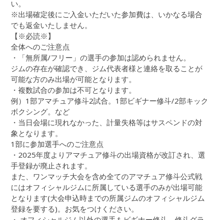
い。
※出場確定後にご入金いただいた参加費は、いかなる場合
でも返金いたしません。
【※必読※】
全体へのご注意点
・「無所属/フリー」の選手の参加は認められません。
ジムの存在が確認でき、ジム代表者様と連絡を取ることが
可能な方のみ出場が可能となります。
・複数試合の参加は不可となります。
例）1部アマチュア修斗2試合。1部ビギナー修斗/2部キック
ボクシング。など
・当日会場に現れなかった、計量失格等はサスペンドの対
象となります。
1部に参加選手へのご注意点
・2025年度よりアマチュア修斗の出場資格が改訂され、選
手登録が廃止されます。
また、ワンマッチ大会を含め全てのアマチュア修斗公式戦
にはオフィシャルジムに所属している選手のみが出場可能
となります(大会申込時までの所属ジムのオフィシャルジム
登録を要する)。お気をつけください。
・ オフィシャルジム以外の選手もビギナー修斗、修斗グラ