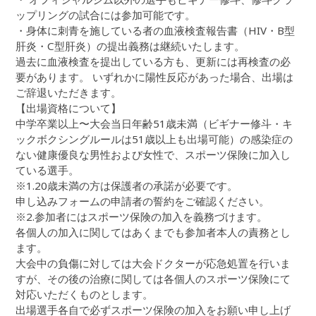
ップリングの試合には参加可能です。
・身体に刺青を施している者の血液検査報告書（HIV・B型
肝炎・C型肝炎）の提出義務は継続いたします。
過去に血液検査を提出している方も、更新には再検査の必
要があります。 いずれかに陽性反応があった場合、出場は
ご辞退いただきます。
【出場資格について】
中学卒業以上〜大会当日年齢51歳未満（ビギナー修斗・キ
ックボクシングルールは51歳以上も出場可能）の感染症の
ない健康優良な男性および女性で、スポーツ保険に加入し
ている選手。
※1.20歳未満の方は保護者の承諾が必要です。
申し込みフォームの申請者の誓約をご確認ください。
※2.参加者にはスポーツ保険の加入を義務づけます。
各個人の加入に関してはあくまでも参加者本人の責務とし
ます。
大会中の負傷に対しては大会ドクターが応急処置を行いま
すが、その後の治療に関しては各個人のスポーツ保険にて
対応いただくものとします。
出場選手各自で必ずスポーツ保険の加入をお願い申し上げ