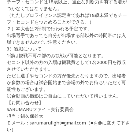
チーフ・セコンドは18歳以上、適正な判断力を有する者が
つかなくてはなりません。
（ただしプロライセンス認定者であれば18歳未満でもチー
フ・セコンドをつとめることができる。）
２）本大会は2部制で行われる予定です。
出場選手であっても自分が出場する部以外の時間帯には入
場できませんのでご注意ください。
3）観戦について
1部は観戦不可/2部のみ観戦が可能となります。
セコンド以外の方の入場は観戦費として1名2000円を徴収
させていただきます。
ただし選手やセコンドの方が優先となりますので、出場者
が多数の場合は試合開始まで会場の外でお待ちいただく可
能性もございます。
試合動画の撮影はご自由にしていただいて構いません。
【お問い合わせ】
SARUMARUファイト実行委員会
担当：鍋久保雄太
Ｅメール：sarumarufight■gmail.com（■を@に変えて下さ
い）