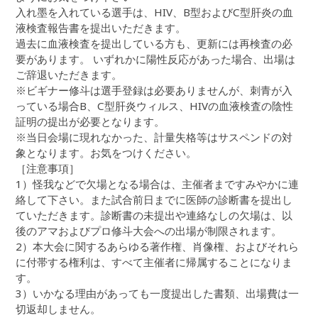
入れ墨を入れている選手は、HIV、B型およびC型肝炎の血
液検査報告書を提出いただきます。
過去に血液検査を提出している方も、更新には再検査の必
要があります。 いずれかに陽性反応があった場合、出場は
ご辞退いただきます。
※ビギナー修斗は選手登録は必要ありませんが、刺青が入
っている場合B、C型肝炎ウィルス、HIVの血液検査の陰性
証明の提出が必要となります。
※当日会場に現れなかった、計量失格等はサスペンドの対
象となります。お気をつけください。
［注意事項］
1）怪我などで欠場となる場合は、主催者まですみやかに連
絡して下さい。また試合前日までに医師の診断書を提出し
ていただきます。診断書の未提出や連絡なしの欠場は、以
後のアマおよびプロ修斗大会への出場が制限されます。
2）本大会に関するあらゆる著作権、肖像権、およびそれら
に付帯する権利は、すべて主催者に帰属することになりま
す。
3）いかなる理由があっても一度提出した書類、出場費は一
切返却しません。