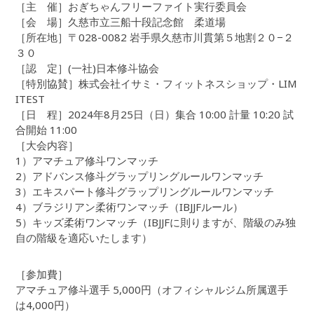
［主 催］おぎちゃんフリーファイト実行委員会
［会 場］久慈市立三船十段記念館 柔道場
［所在地］〒028-0082 岩手県久慈市川貫第５地割２０−２
３０
［認 定］(一社)日本修斗協会
［特別協賛］株式会社イサミ・フィットネスショップ・LIM
ITEST
［日 程］2024年8月25日（日）集合 10:00 計量 10:20 試
合開始 11:00
［大会内容］
1）アマチュア修斗ワンマッチ
2）アドバンス修斗グラップリングルールワンマッチ
3）エキスパート修斗グラップリングルールワンマッチ
4）ブラジリアン柔術ワンマッチ（IBJJFルール）
5）キッズ柔術ワンマッチ（IBJJFに則りますが、階級のみ独
自の階級を適応いたします）
［参加費］
アマチュア修斗選手 5,000円（オフィシャルジム所属選手
は4,000円）