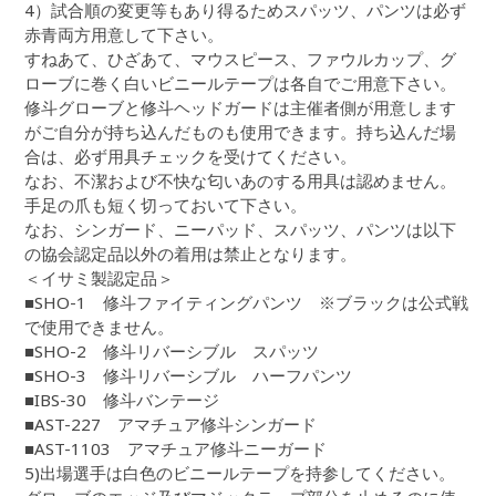
4）試合順の変更等もあり得るためスパッツ、パンツは必ず
赤青両方用意して下さい。
すねあて、ひざあて、マウスピース、ファウルカップ、グ
ローブに巻く白いビニールテープは各自でご用意下さい。
修斗グローブと修斗ヘッドガードは主催者側が用意します
がご自分が持ち込んだものも使用できます。持ち込んだ場
合は、必ず用具チェックを受けてください。
なお、不潔および不快な匂いあのする用具は認めません。
手足の爪も短く切っておいて下さい。
なお、シンガード、ニーパッド、スパッツ、パンツは以下
の協会認定品以外の着用は禁止となります。
＜イサミ製認定品＞
■SHO-1 修斗ファイティングパンツ ※ブラックは公式戦
で使用できません。
■SHO-2 修斗リバーシブル スパッツ
■SHO-3 修斗リバーシブル ハーフパンツ
■IBS-30 修斗バンテージ
■AST-227 アマチュア修斗シンガード
■AST-1103 アマチュア修斗ニーガード
5)出場選手は白色のビニールテープを持参してください。