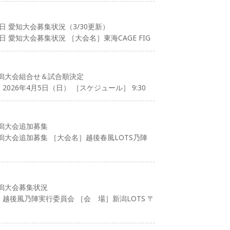
日 愛知大会募集状況（3/30更新）
 愛知大会募集状況 ［大会名］東海CAGE FIG
潟大会組合せ＆試合順決定
026年4月5日（日） ［スケジュール］ 9:30
潟大会追加募集
潟大会追加募集 ［大会名］越後春風LOTS乃陣
潟大会募集状況
］越後風乃陣実行委員会 ［会 場］新潟LOTS 〒