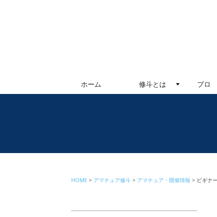
ホーム
修斗とは
プロ
HOME
アマチュア修斗
アマチュア・開催情報
ビギナ