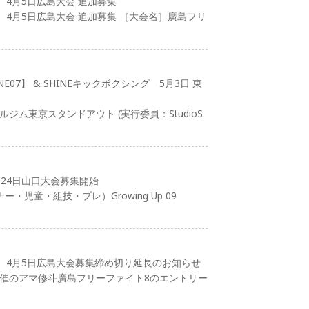
）4月5日広島大会 追加募集
）4月5日広島大会 追加募集 ［大会名］廣島フリ
E07】 & SHINEキックボクシング 5月3日 東
ルジム東京スタンドアウト (実行委員：StudioS
24日山口大会募集開始
児童・組技・プレ）Growing Up 09
）4月5日広島大会募集締め切り延長のお知らせ
開催のアマ修斗廣島フリーファイト8のエントリー