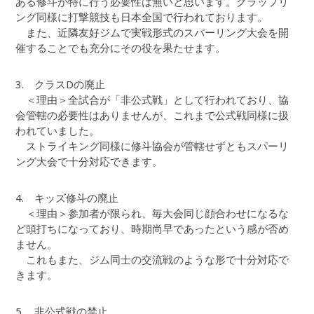
ある修斗が特に行う必要性は無いと思います。グラップリ
ング同様に打撃競技も日本全国で行われております。
また、近隣友好ジムで実戦形式のスパーリング大会を開
催することでも充分にその役を果たせます。
3. クラスDの廃止
＜理由＞全試合が「非公式戦」として行われており、協
会管轄の必要性はありませんが、これまで公式戦同様に扱
われていました。
ストライキング同様に修斗協会が管轄せずともスパーリ
ング大会で十分対応できます。
4. キッズ修斗の廃止
＜理由＞参加者が限られ、毎大会同じ顔合わせになるな
ど頭打ちになっており、時期尚早であったという感が否め
ません。
これもまた、ジム同士の交流戦のような形で十分対応で
きます。
5. 非公式戦の禁止