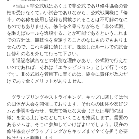
＜理由＞非公式戦はあくまで非公式であり修斗協会の管
轄を受けなくていい試合でありながら、公式戦同様に「修
斗」の名称を使用し記録も掲載されることは不可解のなに
ものでもありません。修斗を名乗りながらも「非公式戦」
を謳えばルールを逸脱することが可能であるというこれま
での方針は、競技性を否定することのなにものでもありま
せんので、これを厳に禁じます。逸脱したルールでの試合
は修斗の名を外して行って下さい。
引退記念試合などの特別な理由があり、公式戦で行えな
いのであれば、それは「エキシビジョン」として行うべき
です。非公式戦を管轄下に置くのは、協会に責任が及ぶだ
けであり全くメリットがありません。
グラップリングやストライキング、キッズに関しては他
の団体が大会を開催しております。それらの団体や友好ジ
ムと歩調を合わせ、有志で新たな大会（または専門の組
織）を立ち上げるなどしていくことを推奨します。需要の
あるジムは、そこに参加していけばよいでしょう。現在の
修斗協会がグラップリングからキッズまで全てを担う必要
性はないと判断します。