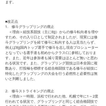
ます。
■改正点
1. 修斗グラップリングの廃止
＜理由＞組技系競技（主にBJJ）からの修斗転向者を増や
すため、その入り口として制定されましたが、現実には修
斗グラップリングを経て修斗に転向する人は見当たらず、
例えばBJJ国内トップ選手で修斗を志し現在プロシューター
となっている選手達も初めからクラスCに参戦しておりま
す。また、近年は参加者も減り需要はほとんど無いと思わ
れる状況です。また、グラップリング競技は日本全国に複
数あり、打投極を標榜する総合格闘技である修斗が組技に
特化したグラップリングの大会を行う必然性と必要性は無
いと判断しました。
2. 修斗ストライキングの廃止
＜理由＞一時期、浜松で行われた他、札幌で年に1～2度
行われてる状況で、グラップリングと同じく総合格闘技で