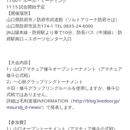
11:00～ ルール・ミーティング
11:15 試合開始予定
【開催場所】
山口県防府市／防府市武道館（ソルトアリーナ防府そば）
山口県防府市浜方174-1 TEL 0835-24-6000
JR山陽本線・防府駅より車で10分、防長バス（中浦線）: 防
府駅南口→スポーツセンター入口
【大会内容】
1）山口アマチュア修斗オープントーナメント（アマチュア
修斗公式戦）
2）一心杯グラップリングトーナメント
※旧・修斗グラップリングルールを使用しますが、修斗公
式戦ではありません。
詳細は毛利道場INFORMATION（
http://blog.livedoor.jp/
mouridj_d-news/
）で発表します。
【参加費】
1）山口オープントーナメント（アマチュア修斗公式戦）