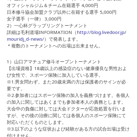
オフィシャルジム＆チーム在籍選手 4,000円
日本修斗協会加盟クラブ以外に在籍する選手 5,000円
女子選手（一律） 3,000円
2）一心杯グラップリングトーナメント
詳細は毛利道場INFORMATION（
http://blog.livedoor.jp/
mouridj_d-news/
）で発表します。
＊複数のトーナメントへの出場は出来ません。
1）山口アマチュア修斗オープントーナメント
【出場資格】18歳以上の感染症のない健康優良な男性およ
び女性で、スポーツ保険に加入している選手。
※1.男女問わず。また20歳未満の方は保護者のサインが必
要です。
※2.参加者にはスポーツ保険の加入を義務づけます。各個人
の加入に関してはあくまでも参加者本人の責務とします。
大会中の負傷に対しては大会ドクターが応急処置を行いま
すが、その後の治療に関しては各個人のスポーツ保険にて
対応いただくものとします。
※3.以下のような症状および経験がある方の試合出場は受け
付けません。