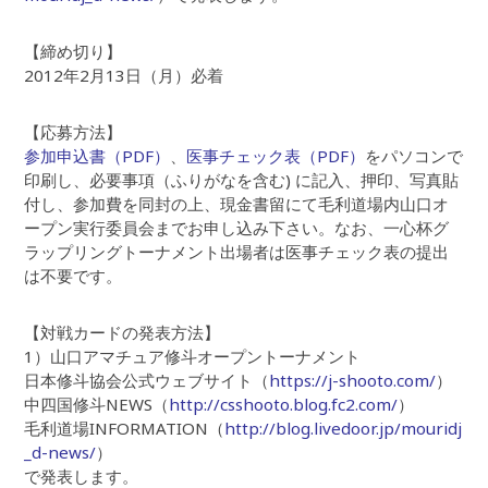
【締め切り】
2012年2月13日（月）必着
【応募方法】
参加申込書（PDF）
、
医事チェック表（PDF）
をパソコンで
印刷し、必要事項（ふりがなを含む) に記入、押印、写真貼
付し、参加費を同封の上、現金書留にて毛利道場内山口オ
ープン実行委員会までお申し込み下さい。なお、一心杯グ
ラップリングトーナメント出場者は医事チェック表の提出
は不要です。
【対戦カードの発表方法】
1）山口アマチュア修斗オープントーナメント
日本修斗協会公式ウェブサイト（
https://j-shooto.com/
）
中四国修斗NEWS（
http://csshooto.blog.fc2.com/
）
毛利道場INFORMATION（
http://blog.livedoor.jp/mouridj
_d-news/
）
で発表します。