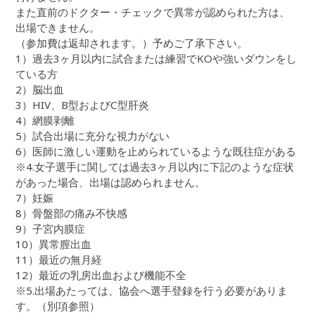
また直前のドクター・チェックで異常が認められた方は、
出場できません。
（参加費は返却されます。）予めご了承下さい。
1）過去3ヶ月以内に試合または練習でKOや強いダウンをし
ている方
2）脳出血
3）HIV、B型およびC型肝炎
4）網膜剥離
5）試合出場に充分な視力がない
6）医師に激しい運動を止められているような既往症がある
※4.女子選手に関しては過去3ヶ月以内に下記のような症状
があった場合、出場は認められません。
7）妊娠
8）骨盤部の痛み不快感
9）子宮内膜症
10）異常膣出血
11）最近の無月経
12）最近の乳房出血および機能不全
※5.出場あたっては、協会へ選手登録を行う必要がありま
す。（別項参照）