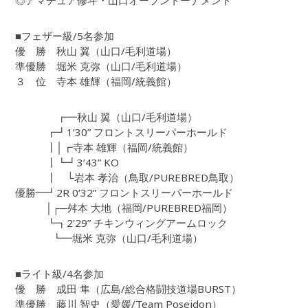
◎アマチュア修斗・山口オープントーナメント
■フェザー級/5名参加
優 勝 秋山 翼（山口/毛利道場）
準優勝 堀米 克弥（山口/毛利道場）
３ 位 寺本 雄輝（福岡/統義館）
┏━秋山 翼（山口/毛利道場）
┏┛1’30” フロントスリーパーホールド
┃│┏寺本 雄輝（福岡/統義館）
┃┗┛3’43” KO
┃ └岩本 孝治（鳥取/PUREBRED鳥取）
優勝━┛2R 0’32” フロントスリーパーホールド
│┌─舛本 大地（福岡/PUREBRED福岡）
┗┓2’29” チキンウィングアームロック
┗━堀米 克弥（山口/毛利道場）
■ライト級/4名参加
優 勝 成田 隼（広島/総合格闘技道場BURST）
準優勝 藤川 智史（愛媛/Team Poseidon）