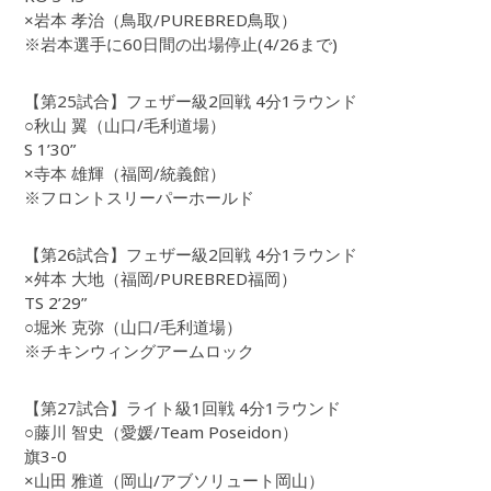
×岩本 孝治（鳥取/PUREBRED鳥取）
※岩本選手に60日間の出場停止(4/26まで)
【第25試合】フェザー級2回戦 4分1ラウンド
○秋山 翼（山口/毛利道場）
S 1’30”
×寺本 雄輝（福岡/統義館）
※フロントスリーパーホールド
【第26試合】フェザー級2回戦 4分1ラウンド
×舛本 大地（福岡/PUREBRED福岡）
TS 2’29”
○堀米 克弥（山口/毛利道場）
※チキンウィングアームロック
【第27試合】ライト級1回戦 4分1ラウンド
○藤川 智史（愛媛/Team Poseidon）
旗3-0
×山田 雅道（岡山/アブソリュート岡山）