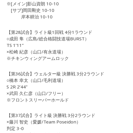
※[メイン]影山資朗 10-10
[サブ]岡田剛史 10-10
岸本耕治 10-10
【第28試合】ライト級1回戦 4分1ラウンド
○成田 隼（広島/総合格闘技道場BURST）
TS 1’11”
×松崎 紀彦（山口/有永道場）
※チキンウィングアームロック
【第36試合】ウェルター級 決勝戦 3分2ラウンド
○橋本 幸太（山口/毛利道場）
S 2R 2’44”
×武田 久仁彦（山口/フリー）
※フロントスリーパーホールド
【第37試合】ライト級 決勝戦 3分2ラウンド
×藤川 智史（愛媛/Team Poseidon）
判定 3-0