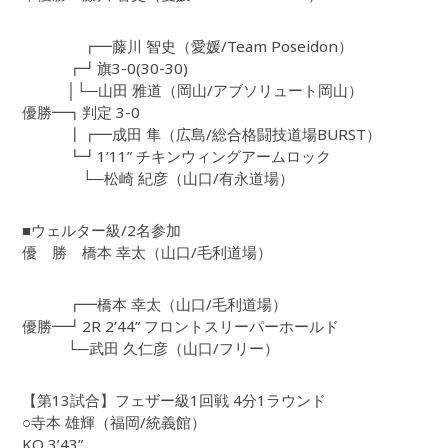
┏━藤川 智史（愛媛/Team Poseidon）
┏┛旗3-0(30-30)
│└─山田 雅道（岡山/アブソリュート岡山）
優勝━┓判定 3-0
┃┏━成田 隼（広島/総合格闘技道場BURST）
┗┛1’11” チキンウィングアームロック
└─松崎 紀彦（山口/有永道場）
■ウェルター級/2名参加
優 勝 橋本 幸太（山口/毛利道場）
┏━橋本 幸太（山口/毛利道場）
優勝━┛2R 2’44” フロントスリーパーホールド
└─武田 久仁彦（山口/フリー）
【第13試合】フェザー級1回戦 4分1ラウンド
○寺本 雄輝（福岡/統義館）
KO 3’43”