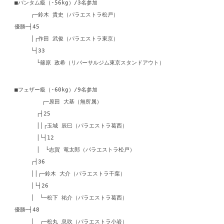
■バンタム級（-56kg）/3名参加
┌─鈴木 貴史（パラエストラ松戸）
優勝─┤45
│┌作田 武俊（パラエストラ東京）
└┤33
└篠原 政希（リバーサルジム東京スタンドアウト）
■フェザー級（-60kg）/9名参加
┌─原田 大基（無所属）
┌┤25
││┌玉城 辰巳（パラエストラ葛西）
│└┤12
│ └志賀 竜太郎（パラエストラ松戸）
┌┤36
││┌─鈴木 大介（パラエストラ千葉）
│└┤26
│ └─松下 祐介（パラエストラ葛西）
優勝─┤48
│ ┌─松丸 息吹（パラエストラ小岩）