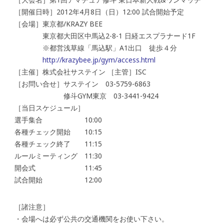
［開催日時］2012年4月8日（日）12:00 試合開始予定
［会場］東京都/KRAZY BEE
東京都大田区中馬込2-8-1 日経エスプラナード1F
※都営浅草線「馬込駅」A1出口 徒歩４分
http://krazybee.jp/gym/access.html
［主催］株式会社サステイン ［主管］ISC
［お問い合せ］サステイン 03-5759-6863
修斗GYM東京 03-3441-9424
［当日スケジュール］
選手集合 10:00
各種チェック開始 10:15
各種チェック終了 11:15
ルールミーティング 11:30
開会式 11:45
試合開始 12:00
［諸注意］
・会場へは必ず公共の交通機関をお使い下さい。