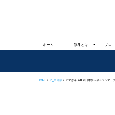
ホーム
修斗とは
プロ
HOME
Ｚ_未分類
アマ修斗 4/8 東日本新人戦&ワンマッチ