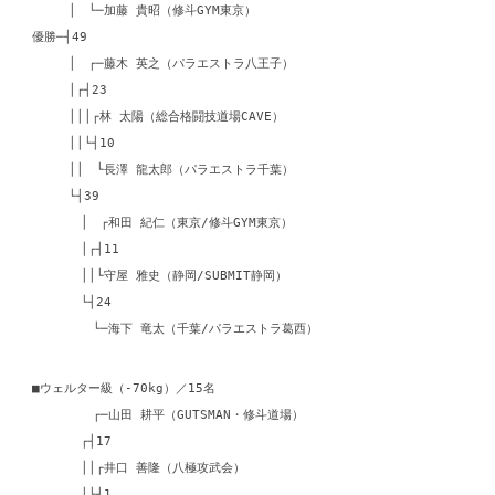
│ └─加藤 貴昭（修斗GYM東京）
優勝─┤49
│ ┌─藤木 英之（パラエストラ八王子）
│┌┤23
│││┌林 太陽（総合格闘技道場CAVE）
││└┤10
││ └長澤 龍太郎（パラエストラ千葉）
└┤39
│ ┌和田 紀仁（東京/修斗GYM東京）
│┌┤11
││└守屋 雅史（静岡/SUBMIT静岡）
└┤24
└─海下 竜太（千葉/パラエストラ葛西）
■ウェルター級（-70kg）／15名
┌─山田 耕平（GUTSMAN・修斗道場）
┌┤17
││┌井口 善隆（八極攻武会）
│└┤1