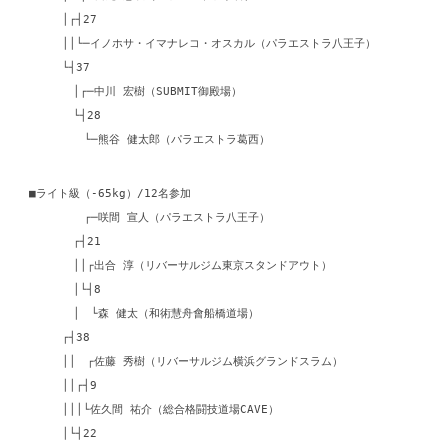
│┌┤27
││└─イノホサ・イマナレコ・オスカル（パラエストラ八王子）
└┤37
│┌─中川 宏樹（SUBMIT御殿場）
└┤28
└─熊谷 健太郎（パラエストラ葛西）
■ライト級（-65kg）/12名参加
┌─咲間 宣人（パラエストラ八王子）
┌┤21
││┌出合 淳（リバーサルジム東京スタンドアウト）
│└┤8
│ └森 健太（和術慧舟會船橋道場）
┌┤38
││ ┌佐藤 秀樹（リバーサルジム横浜グランドスラム）
││┌┤9
│││└佐久間 祐介（総合格闘技道場CAVE）
│└┤22