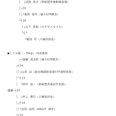
│ ┌須賀 浩大（和術慧舟會船橋道場）
│┌┤6
││└奥村 昌司（修斗GYM東京）
└┤20
│┌山下 高知（ロデオスタイル）
└┤7
└菊池 司（八極功武会）
■ミドル級（-76kg）/6名参加
┌─遠藤 清太郎（修斗GYM東京）
┌┤34
││┌山本 諒（総合格闘技道場STF浦和支部）
│└┤13
│ └田中 信一（和術慧舟會岩手支部）
優勝─┤47
│ ┌井上 琢巳（八極攻武会）
│┌┤14
││└吉田 祐司（KRAZY BEE）
└┤35