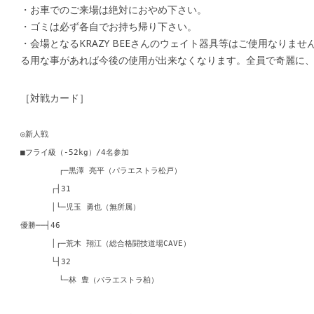
・お車でのご来場は絶対におやめ下さい。
・ゴミは必ず各自でお持ち帰り下さい。
・会場となるKRAZY BEEさんのウェイト器具等はご使用なりま
る用な事があれば今後の使用が出来なくなります。全員で奇麗に
［対戦カード］
◎新人戦
■フライ級（-52kg）/4名参加
┌─黒澤 亮平（パラエストラ松戸）
┌┤31
│└─児玉 勇也（無所属）
優勝──┤46
│┌─荒木 翔江（総合格闘技道場CAVE）
└┤32
└─林 豊（パラエストラ柏）