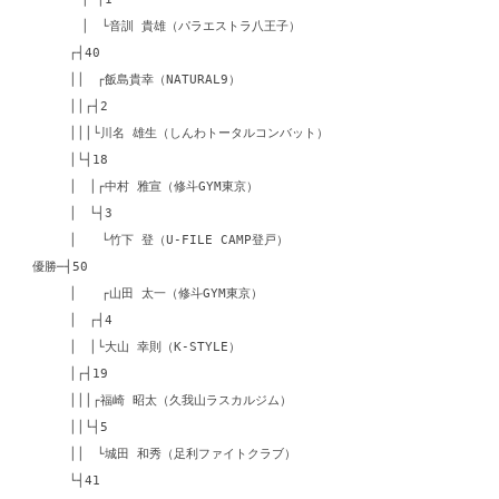
│ └音訓 貴雄（パラエストラ八王子）
┌┤40
││ ┌飯島貴幸（NATURAL9）
││┌┤2
│││└川名 雄生（しんわトータルコンバット）
│└┤18
│ │┌中村 雅宣（修斗GYM東京）
│ └┤3
│ └竹下 登（U-FILE CAMP登戸）
優勝─┤50
│ ┌山田 太一（修斗GYM東京）
│ ┌┤4
│ │└大山 幸則（K-STYLE）
│┌┤19
│││┌福崎 昭太（久我山ラスカルジム）
││└┤5
││ └城田 和秀（足利ファイトクラブ）
└┤41