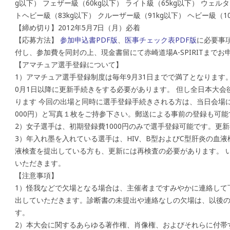
g以下） フェザー級（60kg以下） ライト級（65kg以下） ウェルタ
トヘビー級（83kg以下） クルーザー級（91kg以下） ヘビー級（10
【締め切り】2012年5月7日（月）必着
【応募方法】
参加申込書PDF版
、
医事チェック表PDF版
に必要事
付し、参加費を同封の上、現金書留にて赤崎道場A-SPIRITまでお
【アマチュア選手登録について】
1）アマチュア選手登録制度は毎年9月31日までで満了となります。
0月1日以降に更新手続きをする必要があります。 但し全日本大
ります 今回の出場と同時に選手登録手続きされる方は、当日会場にて
000円）と写真１枚をご持参下さい。郵送による事前の登録も可能
2）女子選手は、初期登録費1000円のみで選手登録可能です。更
3）年入れ墨を入れている選手は、HIV、B型およびC型肝炎の血
液検査を提出している方も、更新には再検査の必要があります。 
いただきます。
【注意事項】
1）怪我などで欠場となる場合は、主催者まですみやかに連絡して
出していただきます。診断書の未提出や連絡なしの欠場は、以後
す。
2）本大会に関するあらゆる著作権、肖像権、およびそれらに付帯