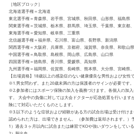
［地区ブロック］
北海道選手権＝北海道
東北選手権＝青森県、岩手県、宮城県、秋田県、山形県、福島県
関東選手権＝茨城県、栃木県、群馬県、埼玉県、千葉県、東京都
東海選手権＝愛知県、岐阜県、三重県
北信越選手権＝福井県、石川県、富山県、長野県、新潟県
関西選手権＝大阪府、兵庫県、京都府、滋賀県、奈良県、和歌山
中国選手権＝鳥取県、島根県、岡山県、広島県、山口県
四国選手権＝徳島県、香川県、愛媛県、高知県
九州選手権＝福岡県、佐賀県、長崎県、熊本県、大分県、宮崎県、
【出場資格】18歳以上の感染症のない健康優良な男性および女性
※1.男女問わず。また20歳未満の方は保護者のサインが必要です。
※2.参加者にはスポーツ保険の加入を義務づけます。各個人の加
す。 大会中の負傷に対しては大会ドクターが応急処置を行います
険にて対応いただくものとします。
※3.以下のような症状および経験がある方の試合出場は受け付けま
認められた方は、出場できません。 （参加費は返却されます。）
1）過去３ヶ月以内に試合または練習でKOや強いダウンをしてい
2）脳出血