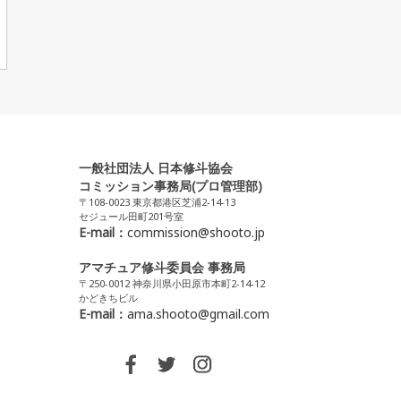
一般社団法人 日本修斗協会
コミッション事務局(プロ管理部)
〒108-0023 東京都港区芝浦2-14-13
セジュール田町201号室
E-mail：
commission@shooto.jp
アマチュア修斗委員会 事務局
〒250-0012 神奈川県小田原市本町2-14-12
かどきちビル
E-mail：
ama.shooto@gmail.com