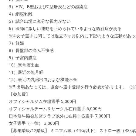
3）HIV、B型およびC型肝炎などの感染症
4）網膜剥離
5）試合出場に充分な視力がない
6）医師に激しい運動を止められているような既往症がある
※4.女子選手に関しては過去３ヶ月以内に下記のような症状があ
7）妊娠
8）骨盤部の痛み不快感
9）子宮内膜症
10）異常膣出血
11）最近の無月経
12）最近の乳房出血および機能不全
※5.出場あたっては、協会へ選手登録を行う必要があります。（別
【参加費】
オフィシャルジム在籍選手 5,000円
オフィシャルチーム＆サークル在籍選手 6,000円
日本修斗協会加盟クラブ以外に在籍する選手 7,000円
女子選手（一律） 3,000円
【募集階級/12階級】 ミニマム級（44kg以下） ストロー級（48kg