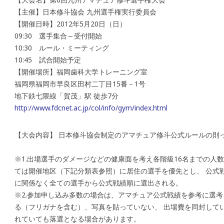
【主催】日本修斗協会 九州選手権実行委員会
【開催日時】2012年5月20日（日）
09:30 選手集合～受付開始
10:30 ルール・ミーティング
10:45 試合開始予定
【開催場所】福岡歯科大学トレーニング室
福岡県福岡市早良区田村二丁目15番－1号
地下鉄七隈線「賀茂」駅 徒歩7分
http://www.fdcnet.ac.jp/col/info/gym/index.html
【大会内容】 日本修斗協会制定のアマチュア修斗公式ルールの則
※1.出場選手のダメージなどの健康面を考え各階級16名までの人数
ては開催地区（下記分類表参照）に居住の選手を優先とし、 公式
に関係なく全ての選手から公式戦績順に選出される。
※2.参加申し込み多数の場合は、アマチュア公式戦績を参考に選考
る（フリガナを含む）、写真を貼っていない、 出場費を同封して
れていても落選となる場合があります。