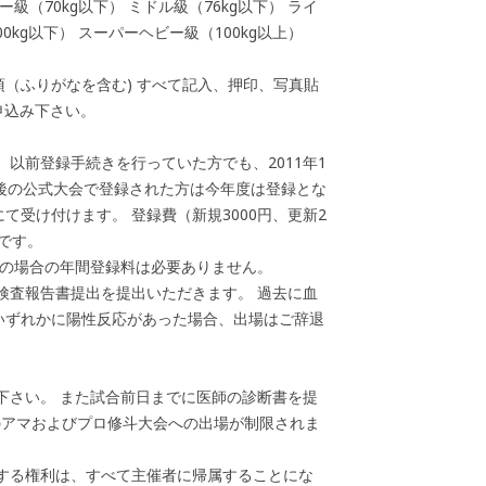
ー級（70kg以下） ミドル級（76kg以下） ライ
0kg以下） スーパーヘビー級（100kg以上）
項（ふりがなを含む) すべて記入、押印、写真貼
申込み下さい。
 以前登録手続きを行っていた方でも、2011年1
会後の公式大会で登録された方は今年度は登録とな
受け付けます。 登録費（新規3000円、更新2
です。
新の場合の年間登録料は必要ありません。
液検査報告書提出を提出いただきます。 過去に血
いずれかに陽性反応があった場合、出場はご辞退
下さい。 また試合前日までに医師の診断書を提
のアマおよびプロ修斗大会への出場が制限されま
する権利は、すべて主催者に帰属することにな