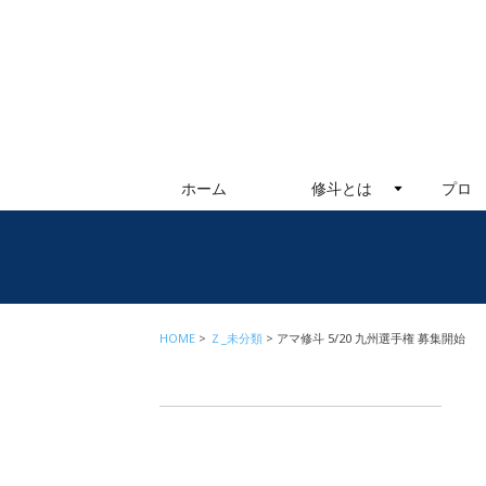
ホーム
修斗とは
プロ
HOME
Ｚ_未分類
アマ修斗 5/20 九州選手権 募集開始