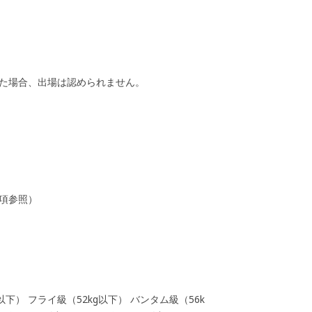
った場合、出場は認められません。
項参照）
以下） フライ級（52kg以下） バンタム級（56k