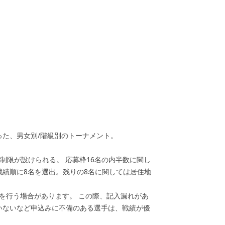
った、男女別/階級別のトーナメント。
制限が設けられる。 応募枠16名の内半数に関し
戦績順に8名を選出。残りの8名に関しては居住地
を行う場合があります。 この際、記入漏れがあ
いないなど申込みに不備のある選手は、戦績が優