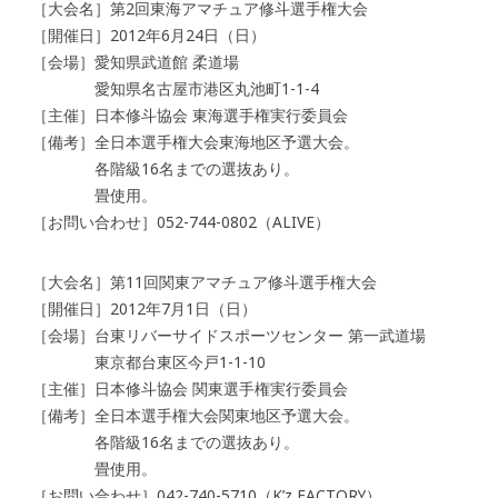
［大会名］第2回東海アマチュア修斗選手権大会
［開催日］2012年6月24日（日）
［会場］愛知県武道館 柔道場
愛知県名古屋市港区丸池町1-1-4
［主催］日本修斗協会 東海選手権実行委員会
［備考］全日本選手権大会東海地区予選大会。
各階級16名までの選抜あり。
畳使用。
［お問い合わせ］052-744-0802（ALIVE）
［大会名］第11回関東アマチュア修斗選手権大会
［開催日］2012年7月1日（日）
［会場］台東リバーサイドスポーツセンター 第一武道場
東京都台東区今戸1-1-10
［主催］日本修斗協会 関東選手権実行委員会
［備考］全日本選手権大会関東地区予選大会。
各階級16名までの選抜あり。
畳使用。
［お問い合わせ］042-740-5710（K’z FACTORY）