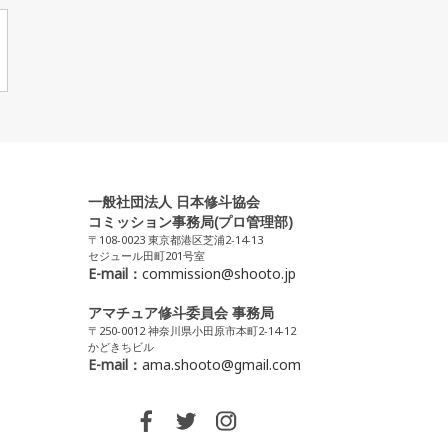
一般社団法人 日本修斗協会
コミッション事務局(プロ管理部)
〒108-0023 東京都港区芝浦2-14-13
セジュール田町201号室
E-mail：
commission@shooto.jp
アマチュア修斗委員会 事務局
〒250-0012 神奈川県小田原市本町2-14-12
かどきちビル
E-mail：
ama.shooto@gmail.com