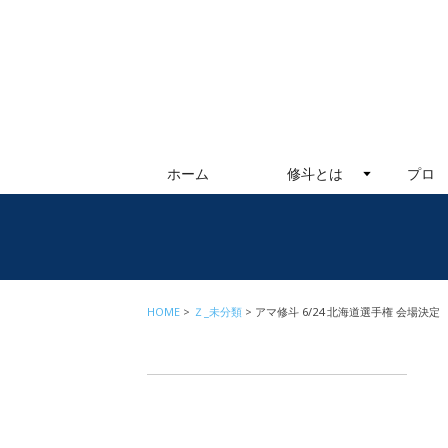
ホーム
修斗とは
プロ
HOME
Ｚ_未分類
アマ修斗 6/24 北海道選手権 会場決定