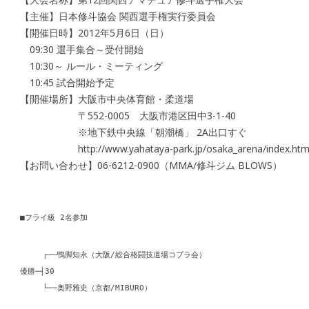
【主催】日本修斗協会 関西選手権実行委員会
【開催日時】2012年5月6日（日）
09:30 選手集合～受付開始
10:30～ ルール・ミーティング
10:45 試合開始予定
【開催場所】大阪市中央体育館・柔道場
〒552-0005 大阪市港区田中3-1-40
※地下鉄中央線「朝潮橋」 2A出口すぐ
http://www.yahataya-park.jp/osaka_arena/index.htm
【お問い合わせ】06-6212-0900（MMA/修斗ジム BLOWS）
■フライ級 2名参加
┌──鴨脚知永（大阪/総合格闘技道場コブラ会）
優勝─┤30
└──奥野雅史（京都/MIBURO）