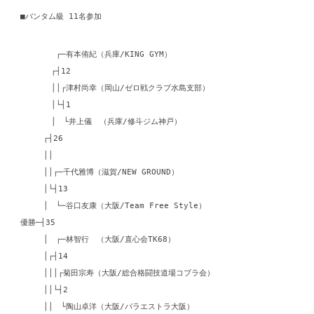
■バンタム級 11名参加
┌─有本侑紀（兵庫/KING GYM）
┌┤12
││┌津村尚幸（岡山/ゼロ戦クラブ水島支部）
│└┤1
│ └井上儀 （兵庫/修斗ジム神戸）
┌┤26
││
││┌─千代雅博（滋賀/NEW GROUND）
│└┤13
│ └─谷口友康（大阪/Team Free Style）
優勝─┤35
│ ┌─林智行 （大阪/直心会TK68）
│┌┤14
│││┌菊田宗寿（大阪/総合格闘技道場コブラ会）
││└┤2
││ └陶山卓洋（大阪/パラエストラ大阪）