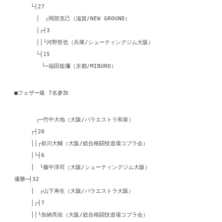
└┤27
│ ┌岡部克己（滋賀/NEW GROUND）
│┌┤3
││└河野哲也（兵庫/シューティングジム大阪）
└┤15
└─福田龍彌（京都/MIBURO）
■フェザー級 7名参加
┌─竹中大地（大阪/パラエストラ和泉）
┌┤20
││┌前川大輔（大阪/総合格闘技道場コブラ会）
│└┤6
│ └藤中淳司（大阪/シューティングジム大阪）
優勝─┤32
│ ┌山下寿生（大阪/パラエストラ大阪）
│┌┤7
││└加納亮佑（大阪/総合格闘技道場コブラ会）