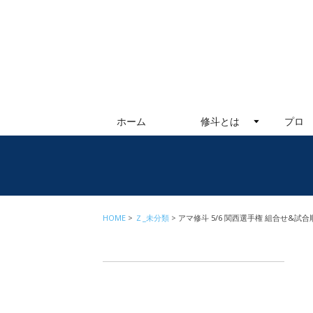
ホーム
修斗とは
プロ
HOME
Ｚ_未分類
アマ修斗 5/6 関西選手権 組合せ&試合