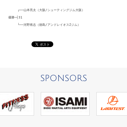
┌──山本亮太（大阪/シューティングジム大阪）
優勝─┤31
└──河野将志（徳島/アンドレイオスZジム）
SPONSORS