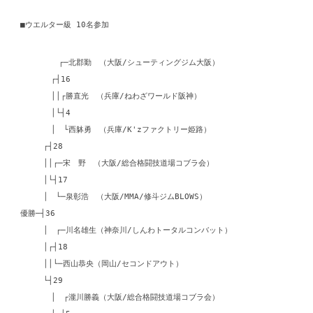
■ウエルター級 10名参加
┌─北郡勤 （大阪/シューティングジム大阪）
┌┤16
││┌勝直光 （兵庫/ねわざワールド阪神）
│└┤4
│ └西躰勇 （兵庫/K'zファクトリー姫路）
┌┤28
││┌─宋 野 （大阪/総合格闘技道場コブラ会）
│└┤17
│ └─泉彰浩 （大阪/MMA/修斗ジムBLOWS）
優勝─┤36
│ ┌─川名雄生（神奈川/しんわトータルコンバット）
│┌┤18
││└─西山恭央（岡山/セコンドアウト）
└┤29
│ ┌瀧川勝義（大阪/総合格闘技道場コブラ会）