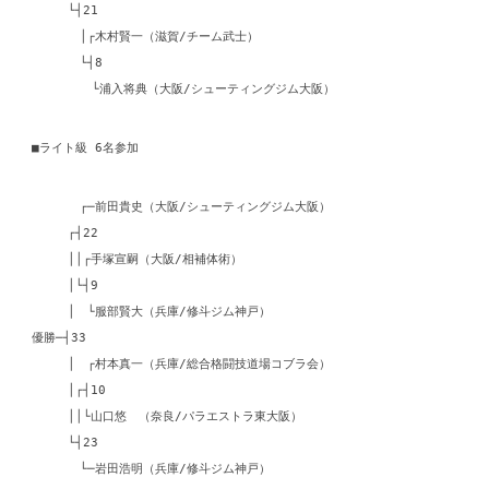
└┤21
│┌木村賢一（滋賀/チーム武士）
└┤8
└浦入将典（大阪/シューティングジム大阪）
■ライト級 6名参加
┌─前田貴史（大阪/シューティングジム大阪）
┌┤22
││┌手塚宣嗣（大阪/相補体術）
│└┤9
│ └服部賢大（兵庫/修斗ジム神戸）
優勝─┤33
│ ┌村本真一（兵庫/総合格闘技道場コブラ会）
│┌┤10
││└山口悠 （奈良/パラエストラ東大阪）
└┤23
└─岩田浩明（兵庫/修斗ジム神戸）