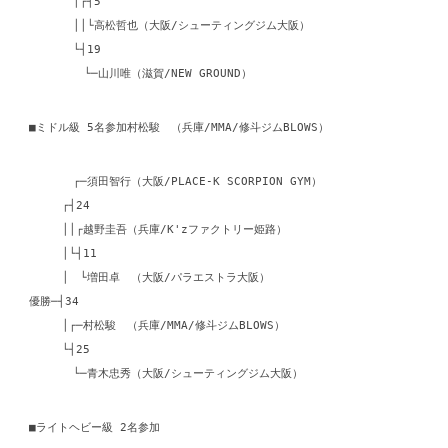
│┌┤5
││└高松哲也（大阪/シューティングジム大阪）
└┤19
└─山川唯（滋賀/NEW GROUND）
■ミドル級 5名参加村松駿 （兵庫/MMA/修斗ジムBLOWS）
┌─須田智行（大阪/PLACE-K SCORPION GYM）
┌┤24
││┌越野圭吾（兵庫/K'zファクトリー姫路）
│└┤11
│ └増田卓 （大阪/パラエストラ大阪）
優勝─┤34
│┌─村松駿 （兵庫/MMA/修斗ジムBLOWS）
└┤25
└─青木忠秀（大阪/シューティングジム大阪）
■ライトヘビー級 2名参加