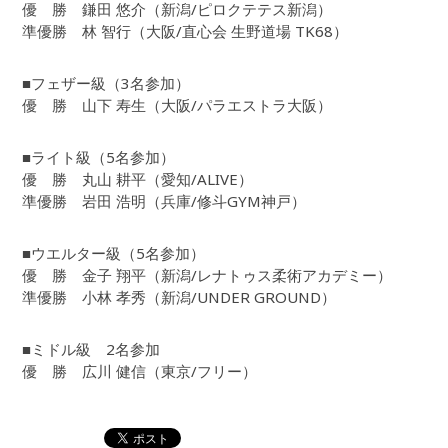
優 勝 鎌田 悠介（新潟/ピロクテテス新潟）
準優勝 林 智行（大阪/直心会 生野道場 TK68）
■フェザー級（3名参加）
優 勝 山下 寿生（大阪/パラエストラ大阪）
■ライト級（5名参加）
優 勝 丸山 耕平（愛知/ALIVE）
準優勝 岩田 浩明（兵庫/修斗GYM神戸）
■ウエルター級（5名参加）
優 勝 金子 翔平（新潟/レナトゥス柔術アカデミー）
準優勝 小林 孝秀（新潟/UNDER GROUND）
■ミドル級 2名参加
優 勝 広川 健信（東京/フリー）