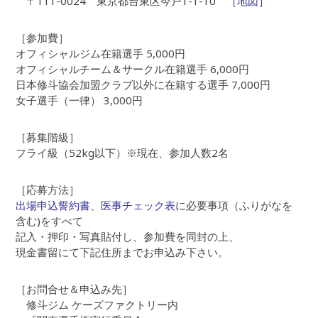
〒111-0024 東京都台東区今戸1-1-10
［地図］
［参加費］
オフィシャルジム在籍選手 5,000円
オフィシャルチーム＆サークル在籍選手 6,000円
日本修斗協会加盟クラブ以外に在籍する選手 7,000円
女子選手（一律） 3,000円
［募集階級］
フライ級（52kg以下）※現在、参加人数2名
［応募方法］
出場申込誓約書
、
医事チェック表
に必要事項（ふりがなを
含む)をすべて
記入・押印・写真貼付し、参加費を同封の上、
現金書留にて下記住所までお申込み下さい。
［お問合せ＆申込み先］
修斗ジム ケーズファクトリー内