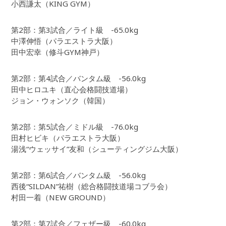
小西謙太（KING GYM）
第2部：第3試合／ライト級 -65.0kg
中澤伸悟（パラエストラ大阪）
田中宏幸（修斗GYM神戸）
第2部：第4試合／バンタム級 -56.0kg
田中ヒロユキ（直心会格闘技道場）
ジョン・ウォンソク（韓国）
第2部：第5試合／ミドル級 -76.0kg
田村ヒビキ（パラエストラ大阪）
湯浅“ウェッサイ”友和（シューティングジム大阪）
第2部：第6試合／バンタム級 -56.0kg
西後“SILDAN”祐樹（総合格闘技道場コブラ会）
村田一着（NEW GROUND）
第2部：第7試合／フェザー級 -60.0kg