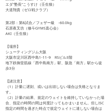
エダ“塾長”こうすけ（壬生狼）
大道翔貴（ゼロ戦クラブ）
第2部：第8試合／フェザー級 -60.0kg
石原夜叉坊（修斗GYMS直心会）
AKI（壬生狼）
【場所】
シューティングジム大阪
大阪市淀川区西中島1-11-9 RSビル3階
地下鉄御堂筋線「西中島南方」駅、阪急「南方」駅から徒
歩3分
【諸注意】
（1）計量に遅刻、或いは出頭しない場合は失格となりま
す。
（2）計量の結果、規定のウェイトを維持していなかった場
合、指定の時間の間は何度計ってもかまいません。但しISC
指定の時間を過ぎた時点で規定ウェイトに達しない場合は