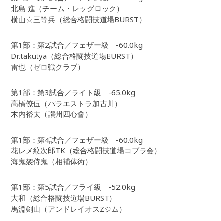
北島 進（チーム・レッグロック）
横山☆三等兵（総合格闘技道場BURST）
第1部：第2試合／フェザー級 -60.0kg
Dr.takutya（総合格闘技道場BURST）
雷也（ゼロ戦クラブ）
第1部：第3試合／ライト級 -65.0kg
高橋僚伍（パラエストラ加古川）
木内裕太（讃州四心會）
第1部：第4試合／フェザー級 -60.0kg
花レメ紋次郎TK（総合格闘技道場コブラ会）
海鬼袈侍鬼（相補体術）
第1部：第5試合／フライ級 -52.0kg
大和（総合格闘技道場BURST）
馬淵剣山（アンドレイオスZジム）