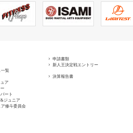
アマ
申請書類
新人王決定戦エントリー
ス一覧
決算報告書
チュア
ナー
スパート
&ジュニア
ュア修斗委員会