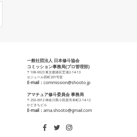
一般社団法人 日本修斗協会
コミッション事務局(プロ管理部)
〒108-0023 東京都港区芝浦2-14-13
セジュール田町201号室
E-mail：
commission@shooto.jp
アマチュア修斗委員会 事務局
〒250-0012 神奈川県小田原市本町2-14-12
かどきちビル
E-mail：
ama.shooto@gmail.com