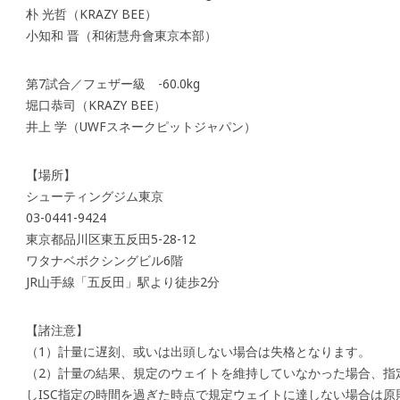
朴 光哲（KRAZY BEE）
小知和 晋（和術慧舟會東京本部）
第7試合／フェザー級 -60.0kg
堀口恭司（KRAZY BEE）
井上 学（UWFスネークピットジャパン）
【場所】
シューティングジム東京
03-0441-9424
東京都品川区東五反田5-28-12
ワタナベボクシングビル6階
JR山手線「五反田」駅より徒歩2分
【諸注意】
（1）計量に遅刻、或いは出頭しない場合は失格となります。
（2）計量の結果、規定のウェイトを維持していなかった場合、指
しISC指定の時間を過ぎた時点で規定ウェイトに達しない場合は