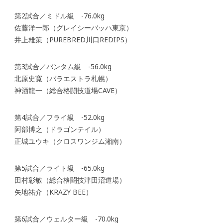
第2試合／ミドル級 -76.0kg
佐藤洋一郎（グレイシーバッハ東京）
井上雄策（PUREBRED川口REDIPS）
第3試合／バンタム級 -56.0kg
北原史寛（パラエストラ札幌）
神酒龍一（総合格闘技道場CAVE）
第4試合／フライ級 -52.0kg
阿部博之（ドラゴンテイル）
正城ユウキ（クロスワンジム湘南）
第5試合／ライト級 -65.0kg
田村彰敏（総合格闘技津田沼道場）
矢地祐介（KRAZY BEE）
第6試合／ウェルター級 -70.0kg