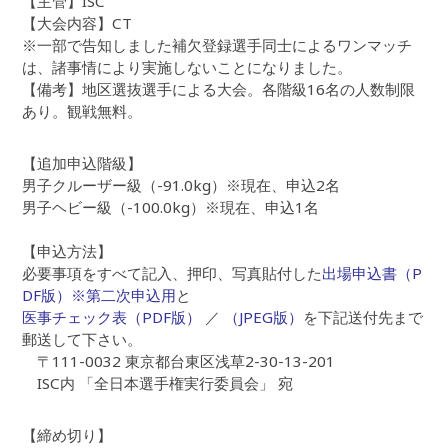
【主管】ISC
【大会内容】CT
※一部で告知しました補欠登録選手同士によるワンマッチ
は、諸事情により実施しないことになりました。
【備考】地区選抜選手による大会。各階級16名の人数制限
あり。観戦無料。
【追加申込階級】
男子クルーザー級（-91.0kg）※現在、申込2名
男子ヘビー級（-100.0kg）※現在、申込1名
【申込方法】
必要事項をすべて記入、押印、写真貼付した
出場申込書（P
DF版）※第二次申込用
と
医事チェック表（PDF版）
／
（JPEG版）
を下記送付先まで
郵送して下さい。
〒111-0032 東京都台東区浅草2-30-13-201
ISC内 「全日本選手権実行委員会」 宛
【締め切り】