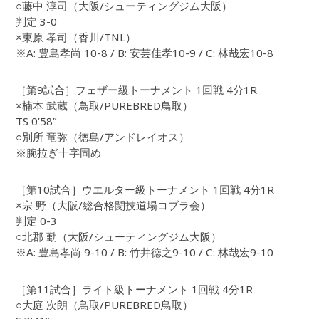
○藤中 淳司（大阪/シューティングジム大阪）
判定 3-0
×東原 孝司（香川/TNL）
※A: 豊島孝尚 10-8 / B: 安芸佳孝10-9 / C: 林哉宏10-8
［第9試合］フェザー級トーナメント 1回戦 4分1R
×楠本 武蔵（鳥取/PUREBRED鳥取）
TS 0’58”
○別所 竜弥（徳島/アンドレイオス）
※腕拉ぎ十字固め
［第10試合］ウエルター級トーナメント 1回戦 4分1R
×宗 野（大阪/総合格闘技道場コブラ会）
判定 0-3
○北郡 勤（大阪/シューティングジム大阪）
※A: 豊島孝尚 9-10 / B: 竹井徳之9-10 / C: 林哉宏9-10
［第11試合］ライト級トーナメント 1回戦 4分1R
○大庭 次朗（鳥取/PUREBRED鳥取）