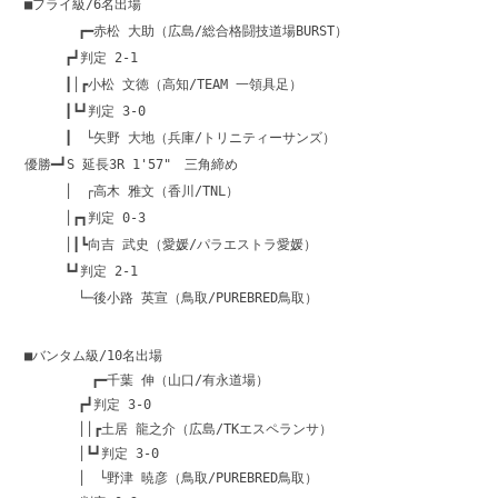
■フライ級/6名出場
┏━赤松 大助（広島/総合格闘技道場BURST）
┏┛判定 2-1
┃│┏小松 文徳（高知/TEAM 一領具足）
┃┗┛判定 3-0
┃ └矢野 大地（兵庫/トリニティーサンズ）
優勝━┛S 延長3R 1'57" 三角締め
│ ┌高木 雅文（香川/TNL）
│┏┓判定 0-3
│┃┗向吉 武史（愛媛/パラエストラ愛媛）
┗┛判定 2-1
└─後小路 英宣（鳥取/PUREBRED鳥取）
■バンタム級/10名出場
┏━千葉 伸（山口/有永道場）
┏┛判定 3-0
││┏土居 龍之介（広島/TKエスペランサ）
│┗┛判定 3-0
│ └野津 暁彦（鳥取/PUREBRED鳥取）