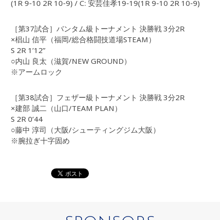
(1R 9-10 2R 10-9) / C: 安芸佳孝19-19(1R 9-10 2R 10-9)
［第37試合］バンタム級トーナメント 決勝戦 3分2R
×椙山 信平（福岡/総合格闘技道場STEAM）
S 2R 1’12”
○内山 良太（滋賀/NEW GROUND）
※アームロック
［第38試合］フェザー級トーナメント 決勝戦 3分2R
×建部 誠二（山口/TEAM PLAN）
S 2R 0’44
○藤中 淳司（大阪/シューティングジム大阪）
※腕拉ぎ十字固め