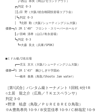
┌─西山 恭央（岡山/セコンドアウト）
┏┓判定 0-3
│┃┌宗 野（大阪/総合格闘技道場コブラ会）
│┗┓判定 0-3
│ ┗北郡 勤（大阪/シューティングジム大阪）
優勝━┓S 2R 1'40" フロント・スリーパーホールド
┃┌─宮崎 清孝（山口/有永道場）
┗┓判定 0-3
┗━大森 良太（兵庫/SPOK)
■ミドル級/2名出場
┏━━児玉 京大（大阪/シューティングジム大阪）
優勝━┛S 1R 1'43" 腕ひしぎ十字固め
└──橋本 泰典（鳥取/Shooto Jam water）
［第1試合］バンタム級トーナメント 1回戦 4分1R
○土居 龍之介（広島／ＴＫエスペランサ）
判定 3-0
×野津 暁彦（鳥取／ＰＵＲＥＢＲＥＤ鳥取）
※A:豊島孝尚 10-9 / B:安芸佳孝 10-9 / C:林哉宏 10-9