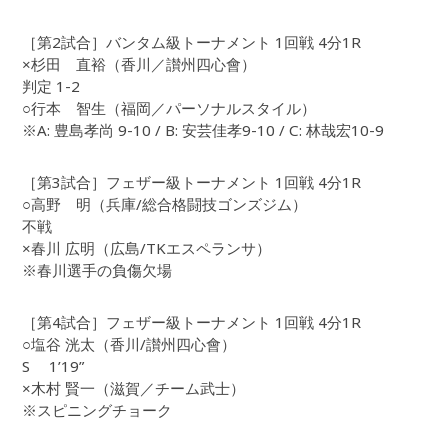
［第2試合］バンタム級トーナメント 1回戦 4分1R
×杉田 直裕（香川／讃州四心會）
判定 1-2
○行本 智生（福岡／パーソナルスタイル）
※A: 豊島孝尚 9-10 / B: 安芸佳孝9-10 / C: 林哉宏10-9
［第3試合］フェザー級トーナメント 1回戦 4分1R
○高野 明（兵庫/総合格闘技ゴンズジム）
不戦
×春川 広明（広島/TKエスペランサ）
※春川選手の負傷欠場
［第4試合］フェザー級トーナメント 1回戦 4分1R
○塩谷 洸太（香川/讃州四心會）
S 1’19”
×木村 賢一（滋賀／チーム武士）
※スピニングチョーク