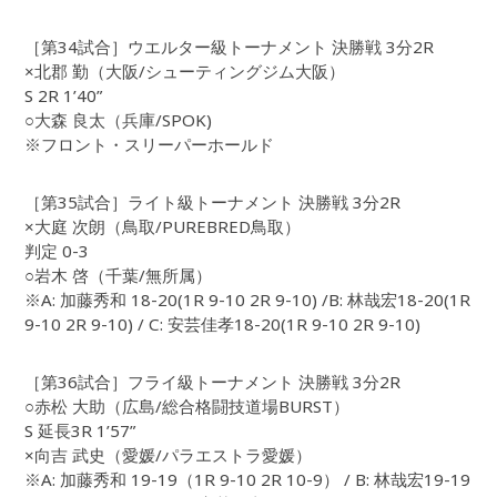
［第34試合］ウエルター級トーナメント 決勝戦 3分2R
×北郡 勤（大阪/シューティングジム大阪）
S 2R 1’40”
○大森 良太（兵庫/SPOK)
※フロント・スリーパーホールド
［第35試合］ライト級トーナメント 決勝戦 3分2R
×大庭 次朗（鳥取/PUREBRED鳥取）
判定 0-3
○岩木 啓（千葉/無所属）
※A: 加藤秀和 18-20(1R 9-10 2R 9-10) /B: 林哉宏18-20(1R
9-10 2R 9-10) / C: 安芸佳孝18-20(1R 9-10 2R 9-10)
［第36試合］フライ級トーナメント 決勝戦 3分2R
○赤松 大助（広島/総合格闘技道場BURST）
S 延長3R 1’57”
×向吉 武史（愛媛/パラエストラ愛媛）
※A: 加藤秀和 19-19（1R 9-10 2R 10-9） / B: 林哉宏19-19