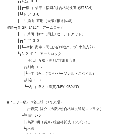
┏┓判定 0-3
│┃┏━椙山 信平（福岡/総合格闘技道場STEAM）
│┗┛判定 3-0
│ └─脇山 直明（大阪/相補体術）
優勝━┓S 2R 1'12" アームロック
┃ ┌─芦田 和幸（岡山/セコンドアウト）
┃┏┓判定 0-3
┃│┗━津村 尚幸（岡山/ゼロ戦クラブ 水島支部）
┗┓S 2'41" アームロック
┃ ┌杉田 直裕（香川/讃州四心會）
┃┏┓判定 1-2
┃│┗行本 智生（福岡/パーソナル・スタイル）
┗┓判定 0-3
┗━内山 良太（滋賀/NEW GROUND）
■フェザー級/14名出場（1名欠場）
┏━森賀 陽介（大阪/総合格闘技道場コブラ会）
┏┛判定 3-0
││┌高野 明（兵庫/総合格闘技ゴンズジム）
│┗┓不戦