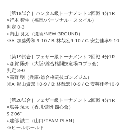
［第18試合］バンタム級トーナメント 2回戦 4分1R
×行本 智生（福岡/パーソナル・スタイル）
判定 0-3
○内山 良太（滋賀/NEW GROUND）
※A: 加藤秀和 9-10 / B: 林哉宏9-10 / C: 安芸佳孝9-10
［第19試合］フェザー級トーナメント 2回戦 4分1R
○森賀 陽介（大阪/総合格闘技道場コブラ会）
判定 3-0
×高野 明（兵庫/総合格闘技ゴンズジム）
※A: 影山資郎 10-9 / B: 林哉宏10-9 / C: 安芸佳孝10-9
［第20試合］フェザー級トーナメント 2回戦 4分1R
×塩谷 洸太（香川/讃州四心會）
S 2’06”
○建部 誠二（山口/TEAM PLAN）
※ヒールホールド