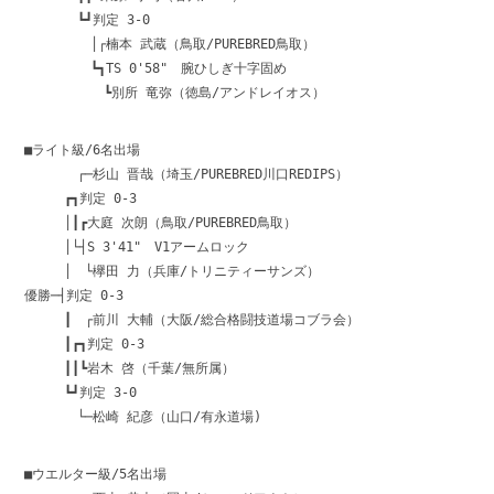
┗┛判定 3-0
│┌楠本 武蔵（鳥取/PUREBRED鳥取）
┗┓TS 0'58" 腕ひしぎ十字固め
┗別所 竜弥（徳島/アンドレイオス）
■ライト級/6名出場
┌─杉山 晋哉（埼玉/PUREBRED川口REDIPS）
┏┓判定 0-3
│┃┏大庭 次朗（鳥取/PUREBRED鳥取）
│└┤S 3'41" V1アームロック
│ └欅田 力（兵庫/トリニティーサンズ）
優勝─┤判定 0-3
┃ ┌前川 大輔（大阪/総合格闘技道場コブラ会）
┃┏┓判定 0-3
┃┃┗岩木 啓（千葉/無所属）
┗┛判定 3-0
└─松崎 紀彦（山口/有永道場)
■ウエルター級/5名出場