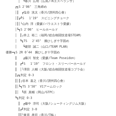
│ ┗春川 広明（広島/TKエスペランサ）
┏┓S 2'06" 三角締め
│┃ ┏塩谷 洸太（香川/讃州四心會）
│┃┏┛S 1'19" スピニングチョーク
│┃│└山内 淳（愛媛/パラエストラ愛媛）
│┗┓S 2'06" ヒールホールド
│ ┃┌井上 裕二（福岡/総合格闘技道場STEAM）
│ ┗┓TS 2'45" 腕ひしぎ十字固め
│ ┗建部 誠二（山口/TEAM PLAN）
優勝━┓S 2R 0’44 腕ひしぎ十字固め
┃ ┏藤川 智史（愛媛/Team Poseidon）
┃ ┏┛S 1'19" フロント・スリーパーホールド
┃ │└澤田 人輔（大阪/総合格闘技道場コブラ会）
┃┏┓判定 0-3
┃│┃┌谷本 嘉之（香川/讃州四心會）
┃│┗┓TS 3'50" V1アームロック
┃│ ┗原 真輔（岡山/GTPC）
┗┓判定 0-3
┃ ┏藤中 淳司（大阪/シューティングジム大阪）
┃┏┛判定 3-0
┃┃└東原 孝司（香川/TNL）