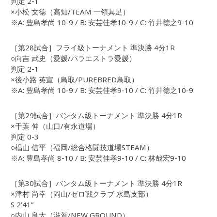
判定 2-1
×小松 文徳（高知/TEAM 一領具足）
※A: 豊島孝尚 10-9 / B: 安芸佳孝10-9 / C: 竹井徳之9-10
［第28試合］フライ級トーナメント 準決勝 4分1R
○向吉 武史（愛媛/パラエストラ愛媛）
判定 2-1
×後小路 英宣（鳥取/PUREBRED鳥取）
※A: 豊島孝尚 10-9 / B: 安芸佳孝9-10 / C: 竹井徳之10-9
［第29試合］バンタム級トーナメント 準決勝 4分1R
×千葉 伸（山口/有永道場）
判定 0-3
○椙山 信平（福岡/総合格闘技道場STEAM）
※A: 豊島孝尚 8-10 / B: 安芸佳孝9-10 / C: 林哉宏9-10
［第30試合］バンタム級トーナメント 準決勝 4分1R
×津村 尚幸（岡山/ゼロ戦クラブ 水島支部）
S 2’41”
○内山 良太（滋賀/NEW GROUND）