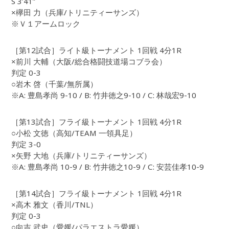
S 3’41”
×欅田 力（兵庫/トリニティーサンズ）
※Ｖ１アームロック
［第12試合］ライト級トーナメント 1回戦 4分1R
×前川 大輔（大阪/総合格闘技道場コブラ会）
判定 0-3
○岩木 啓（千葉/無所属）
※A: 豊島孝尚 9-10 / B: 竹井徳之9-10 / C: 林哉宏9-10
［第13試合］フライ級トーナメント 1回戦 4分1R
○小松 文徳（高知/TEAM 一領具足）
判定 3-0
×矢野 大地（兵庫/トリニティーサンズ）
※A: 豊島孝尚 10-9 / B: 竹井徳之10-9 / C: 安芸佳孝10-9
［第14試合］フライ級トーナメント 1回戦 4分1R
×高木 雅文（香川/TNL）
判定 0-3
○向吉 武史（愛媛/パラエストラ愛媛）