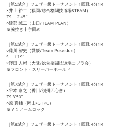
［第5試合］フェザー級トーナメント 1回戦 4分1R
×井上 裕二（福岡/総合格闘技道場STEAM）
TS 2’45″
○建部 誠二（山口/TEAM PLAN）
※腕拉ぎ十字固め
［第6試合］フェザー級トーナメント 1回戦 4分1R
○藤川 智史（愛媛/Team Poseidon）
S 1’19”
×澤田 人輔（大阪/総合格闘技道場コブラ会）
※フロント・スリーパーホールド
［第7試合］フェザー級トーナメント 1回戦 4分1R
×谷本 嘉之（香川/讃州四心會）
TS 3’50”
○原 真輔（岡山/GTPC）
※Ｖ１アームロック
［第8試合］フェザー級トーナメント 1回戦 4分1R