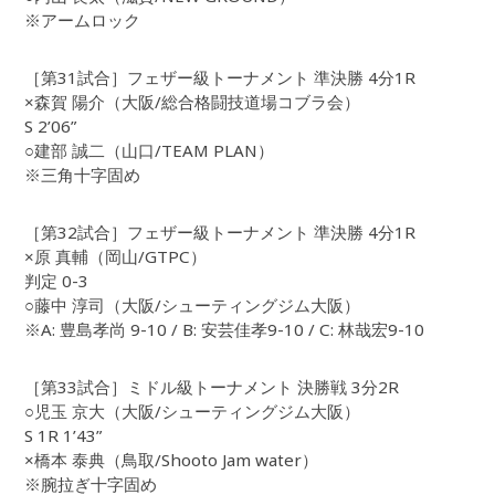
※アームロック
［第31試合］フェザー級トーナメント 準決勝 4分1R
×森賀 陽介（大阪/総合格闘技道場コブラ会）
S 2’06”
○建部 誠二（山口/TEAM PLAN）
※三角十字固め
［第32試合］フェザー級トーナメント 準決勝 4分1R
×原 真輔（岡山/GTPC）
判定 0-3
○藤中 淳司（大阪/シューティングジム大阪）
※A: 豊島孝尚 9-10 / B: 安芸佳孝9-10 / C: 林哉宏9-10
［第33試合］ミドル級トーナメント 決勝戦 3分2R
○児玉 京大（大阪/シューティングジム大阪）
S 1R 1’43”
×橋本 泰典（鳥取/Shooto Jam water）
※腕拉ぎ十字固め