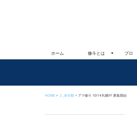
ホーム
修斗とは
プロ
HOME
Ｚ_未分類
アマ修斗 10/14 札幌FF 募集開始