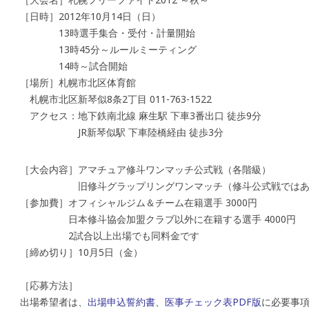
［日時］2012年10月14日（日）
13時選手集合・受付・計量開始
13時45分～ルールミーティング
14時～試合開始
［場所］札幌市北区体育館
札幌市北区新琴似8条2丁目 011-763-1522
アクセス：地下鉄南北線 麻生駅 下車3番出口 徒歩9分
JR新琴似駅 下車陸橋経由 徒歩3分
［大会内容］アマチュア修斗ワンマッチ公式戦（各階級）
旧修斗グラップリングワンマッチ（修斗公式戦ではあ
［参加費］オフィシャルジム＆チーム在籍選手 3000円
日本修斗協会加盟クラブ以外に在籍する選手 4000円
2試合以上出場でも同料金です
［締め切り］10月5日（金）
［応募方法］
出場希望者は、
出場申込誓約書
、
医事チェック表PDF版
に必要事