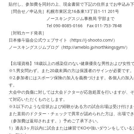
貼付し、参加費を同封の上、現金書留で下記の住所までお申込み
［問合せ／申込先］札幌市東区北16条東13丁目1-11 201号
ノースキングスジム事務局 宇部まで
Tel 090-8085-0166 Fax 011-753-7848
［対戦カード発表］
日本修斗協会公式ウェブサイト（https://j-shooto.com/）
ノースキングスジムブログ（http://ameblo.jp/northkingsgym/）
【出場資格】18歳以上の感染症のない健康優良な男性および女性
※1.男女問わず。また20歳未満の方は保護者のサインが必要です。
※2.参加者にはスポーツ保険の加入を義務づけます。各個人の加
す。
大会中の負傷に対しては大会ドクターが応急処置を行いますが、
て対応いただくものとします。
※3.以下のような症状および経験がある方の試合出場は受け付けま
また直前のドクター・チェックで異常が認められた方は、出場で
（参加費は返却されます。）予めご了承下さい。
1）過去3ヶ月以内に試合または練習でKOや強いダウンをしている