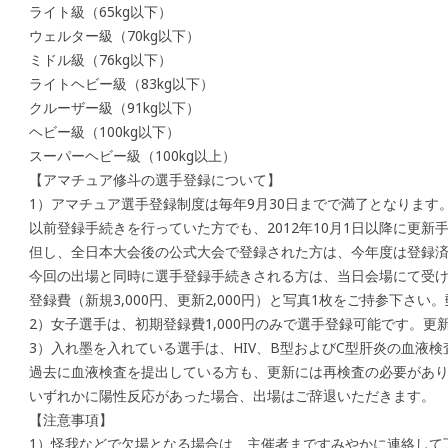
ライト級（65kg以下）
ウェルター級（70kg以下）
ミドル級（76kg以下）
ライトヘビー級（83kg以下）
クルーザー級（91kg以下）
ヘビー級（100kg以下）
スーパーヘビー級（100kg以上）
【アマチュア修斗の選手登録について】
1）アマチュア選手登録制度は毎年9月30日までで満了となります
以前登録手続きを行っていた方でも、2012年10月1日以降に更新
但し、全日本大会後の公式大会で登録された方は、今年度は登録
今回の出場と同時に選手登録手続きされる方は、当日会場にて受
登録費（新規3,000円、更新2,000円）と写真1枚をご持参下さ
2）女子選手は、初期登録費1,000円のみで選手登録可能です。
3）入れ墨を入れている選手は、HIV、B型およびC型肝炎の血液
過去に血液検査を提出している方も、更新には再検査の必要があ
いずれかに陽性反応があった場合、出場はご辞退いただきます。
【注意事項】
1）怪我などで欠場となる場合は、主催者まですみやかに連絡して