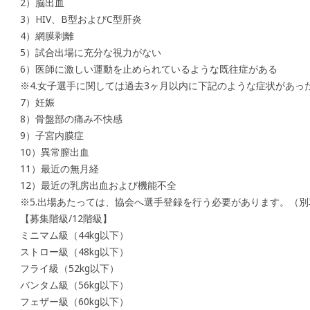
2）脳出血
3）HIV、B型およびC型肝炎
4）網膜剥離
5）試合出場に充分な視力がない
6）医師に激しい運動を止められているような既往症がある
※4.女子選手に関しては過去3ヶ月以内に下記のような症状があっ
7）妊娠
8）骨盤部の痛み不快感
9）子宮内膜症
10）異常膣出血
11）最近の無月経
12）最近の乳房出血および機能不全
※5.出場あたっては、協会へ選手登録を行う必要があります。（別
【募集階級/12階級】
ミニマム級（44kg以下）
ストロー級（48kg以下）
フライ級（52kg以下）
バンタム級（56kg以下）
フェザー級（60kg以下）