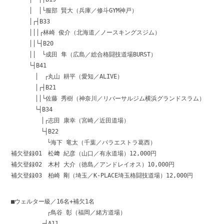
│ │└服部 賢大（兵庫／修斗GYM神戸）
│┌┤B33
│││┌林崎 俊介（北海道／ノースキングスジム）
││└┤B20
││ └成田 隼（広島／総合格闘技道場BURST）
└┤B41
│ ┌丸山 耕平（愛知／ALIVE）
│┌┤B21
││└佐藤 秀樹（神奈川／リバーサルジム横浜グランドスラム）
└┤B34
│┌志田 康幸（宮崎／近田道場）
└┤B22
└海下 竜太（千葉／パラエストラ葛西）
補欠登録01 松﨑 紀彦（山口／有永道場）12,000円
補欠登録02 木村 大介（徳島／アンドレイオス）10,000円
補欠登録03 柏崎 剛（埼玉／K-PLACE埼玉格闘技道場）12,000円
■ウェルター級／16名+補欠1名
┌鳥谷 彰（福岡／緒方道場）
┌┤A11