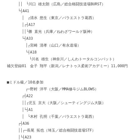
││ └川口 雄太朗（広島／総合格闘技道場BURST）
└┤A41
│ ┌清水 悠生（東京／パラエストラ葛西）
│┌┤A17
││└勝 直光（兵庫／ねわざワールド阪神）
└┤A33
│┌宮崎 清孝（山口／有永道場）
└┤A18
└川名 雄生（神奈川／しんわトータルコンバット）
補欠登録01 金子 翔平（新潟／レナトゥス柔術アカデミー）11,000円
■ミドル級／10名参加
┌─野村 洋平（大阪／MMA修斗ジムBLOWS）
┌┤A22
││┌児玉 京大（大阪／シューティングジム大阪）
│└┤A1
│ └木村 孔明（千葉／パラエストラ葛西）
┌┤A36
││┌─長尾 拓也（埼玉／総合格闘技道場STF）
│└┤A23