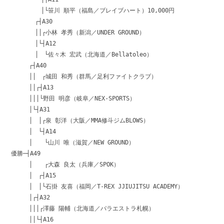
│└笹川 順平（福島／ブレイブハート）10,000円
┌┤A30
││┌小林 孝秀（新潟／UNDER GROUND）
│└┤A12
│ └佐々木 宏武（北海道／Bellatoleo）
┌┤A40
││ ┌城田 和秀（群馬／足利ファイトクラブ）
││┌┤A13
│││└野田 明彦（岐阜／NEX-SPORTS）
│└┤A31
│ │┌泉 彰洋（大阪／MMA修斗ジムBLOWS）
│ └┤A14
│ └山川 唯（滋賀／NEW GROUND）
優勝─┤A49
│ ┌大森 良太（兵庫／SPOK）
│ ┌┤A15
│ │└石掛 友喜（福岡／T-REX JJIUJITSU ACADEMY）
│┌┤A32
│││┌澤藤 陽輔（北海道／パラエストラ札幌）
││└┤A16