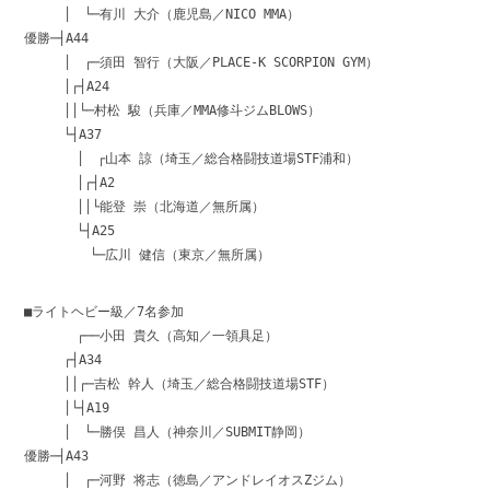
│ └─有川 大介（鹿児島／NICO MMA）
優勝─┤A44
│ ┌─須田 智行（大阪／PLACE-K SCORPION GYM）
│┌┤A24
││└─村松 駿（兵庫／MMA修斗ジムBLOWS）
└┤A37
│ ┌山本 諒（埼玉／総合格闘技道場STF浦和）
│┌┤A2
││└能登 崇（北海道／無所属）
└┤A25
└─広川 健信（東京／無所属）
■ライトヘビー級／7名参加
┌──小田 貴久（高知／一領具足）
┌┤A34
││┌─吉松 幹人（埼玉／総合格闘技道場STF）
│└┤A19
│ └─勝俣 昌人（神奈川／SUBMIT静岡）
優勝─┤A43
│ ┌─河野 将志（徳島／アンドレイオスZジム）