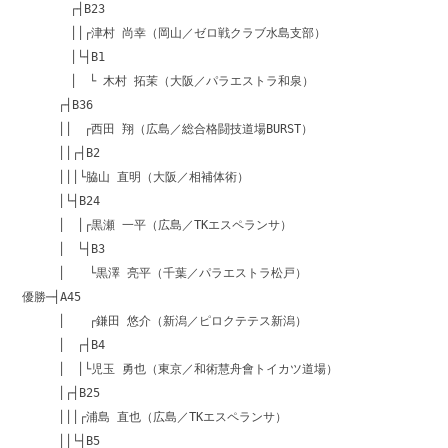
┌┤B23
││┌津村 尚幸（岡山／ゼロ戦クラブ水島支部）
│└┤B1
│ └ 木村 拓茉（大阪／パラエストラ和泉）
┌┤B36
││ ┌西田 翔（広島／総合格闘技道場BURST）
││┌┤B2
│││└脇山 直明（大阪／相補体術）
│└┤B24
│ │┌黒瀬 一平（広島／TKエスペランサ）
│ └┤B3
│ └黒澤 亮平（千葉／パラエストラ松戸）
優勝─┤A45
│ ┌鎌田 悠介（新潟／ピロクテテス新潟）
│ ┌┤B4
│ │└児玉 勇也（東京／和術慧舟會トイカツ道場）
│┌┤B25
│││┌浦島 直也（広島／TKエスペランサ）
││└┤B5