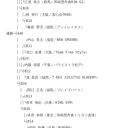
│││└江原 恭介（群馬／和術慧舟會RJW G2）
│└┤B28
│ │┌林 智行（大阪／直心会TK68）
│ └┤B10
│ └亀島 聖児（徳島／アンドレイオス）
優勝─┤A46
│ ┌内山 良太（滋賀／NEW GROUND）
│ ┌┤B11
│ │└谷口 友康（大阪／Team Free Style）
│┌┤B29
│││┌内藤 頌貴（千葉／パラエストラ松戸）
││└┤B12
││ └浦 真吾（福岡／T-REX JIUJITSU ACADEMY）
└┤B39
│ ┌関口 正克（福島／ブレイブハート）
│┌┤B13
││└有本 侑紀（兵庫／KING GYM）
└┤B30
│┌本房 幸樹（東京／和術慧舟會トイカツ道場）
└┤B14
└福田 龍彌（京都／MIBURO）