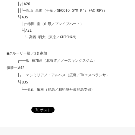
│┌┤A20
││└─丸山 昌絋（千葉／SHOOTO GYM K'z FACTORY）
└┤A35
│┌─赤間 圭（山形／ブレイブハート）
└┤A21
└─高鍋 明大（東京／GUTSMAN）
■クルーザー級／3名参加
┌───板 棟加通（北海道／ノースキングスジム）
優勝─┤A42
│┌──マシミリアノ・アルベス（広島／TKエスペランサ）
└┤B35
└──丸山 敏幸（群馬／和術慧舟會群馬支部）