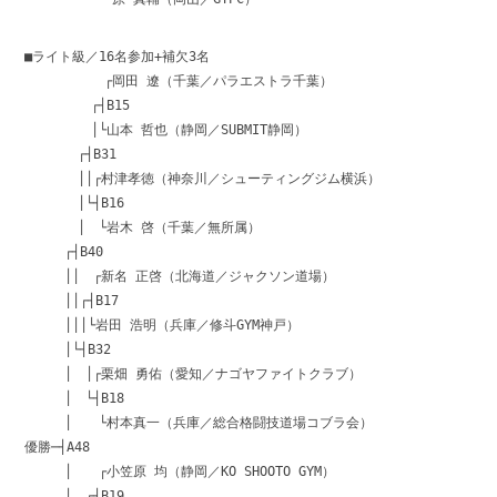
■ライト級／16名参加+補欠3名
┌岡田 遼（千葉／パラエストラ千葉）
┌┤B15
│└山本 哲也（静岡／SUBMIT静岡）
┌┤B31
││┌村津孝徳（神奈川／シューティングジム横浜）
│└┤B16
│ └岩木 啓（千葉／無所属）
┌┤B40
││ ┌新名 正啓（北海道／ジャクソン道場）
││┌┤B17
│││└岩田 浩明（兵庫／修斗GYM神戸）
│└┤B32
│ │┌栗畑 勇佑（愛知／ナゴヤファイトクラブ）
│ └┤B18
│ └村本真一（兵庫／総合格闘技道場コブラ会）
優勝─┤A48
│ ┌小笠原 均（静岡／KO SHOOTO GYM）
│ ┌┤B19