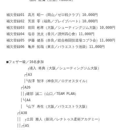
補欠登録01 高月 昭一（岡山／ゼロ戦クラブ）10,000円
補欠登録02 芳原 零（福島／ブレイブハート）10,000円
補欠登録03 前田 彬孝（大阪／シューティングジム大阪）10,000円
補欠登録04 塩谷 洸太（香川／讃州四心會）11,000円
補欠登録05 伊藤 健吾（奈良／総合格闘技道場コブラ会）11,000円
補欠登録06 亀井 拓哉（東京／パラエストラ池袋）11,000円
■フェザー級／16名参加
┌浦入 将典（大阪／シューティングジム大阪）
┌┤A3
│└吉澤 智洋（神奈川／ロデオスタイル）
┌┤A26
││┌建部 誠二（山口／TEAM PLAN）
│└┤A4
│ └山下 寿生（大阪／パラエストラ大阪）
┌┤A38
││ ┌土田 雅人（新潟／レナトゥス柔術アカデミー）
││┌┤A5