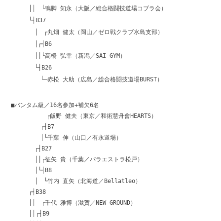
││ └鴨脚 知永（大阪／総合格闘技道場コブラ会）
└┤B37
│ ┌丸畑 健太（岡山／ゼロ戦クラブ水島支部）
│┌┤B6
││└高橋 弘幸（新潟／SAI-GYM）
└┤B26
└─赤松 大助（広島／総合格闘技道場BURST）
■バンタム級／16名参加+補欠6名
┌飯野 健夫（東京／和術慧舟會HEARTS）
┌┤B7
│└千葉 伸（山口／有永道場）
┌┤B27
││┌征矢 貴（千葉／パラエストラ松戸）
│└┤B8
│ └竹内 直矢（北海道／Bellatleo）
┌┤B38
││ ┌千代 雅博（滋賀／NEW GROUND）
││┌┤B9