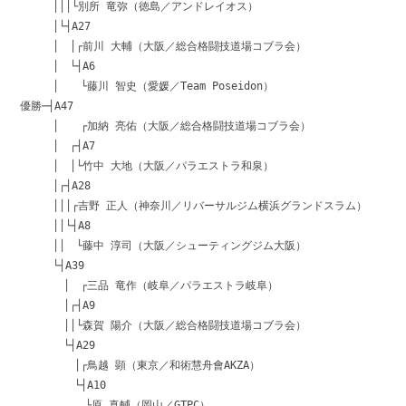
│││└別所 竜弥（徳島／アンドレイオス）
│└┤A27
│ │┌前川 大輔（大阪／総合格闘技道場コブラ会）
│ └┤A6
│ └藤川 智史（愛媛／Team Poseidon）
優勝─┤A47
│ ┌加納 亮佑（大阪／総合格闘技道場コブラ会）
│ ┌┤A7
│ │└竹中 大地（大阪／パラエストラ和泉）
│┌┤A28
│││┌吉野 正人（神奈川／リバーサルジム横浜グランドスラム）
││└┤A8
││ └藤中 淳司（大阪／シューティングジム大阪）
└┤A39
│ ┌三品 竜作（岐阜／パラエストラ岐阜）
│┌┤A9
││└森賀 陽介（大阪／総合格闘技道場コブラ会）
└┤A29
│┌鳥越 顕（東京／和術慧舟會AKZA）
└┤A10
└原 真輔（岡山／GTPC）