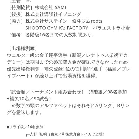
［主管］ISC
［特別協賛］株式会社ISAMI
［後援］株式会社講談社イブニング
［協力］株式会社サステイン 修斗ジムroots
SHOOTO GYM K’z FACTORY パラエストラ小岩
［備考］各階級16名までの人数制限あり。
［出場権剥奪］
ウェルター級の金子翔平選手（新潟／レナトゥス柔術アカ
デミー）は期限までの参加費入金が確認できなかったため
優先出場権剥奪。補欠登録1位の笹川順平選手（福島／ブレ
イブハート）が繰り上げで出場資格を獲得。
［試合順／トーナメント組み合わせ］（8階級／98名参加
+補欠10名／90試合）
※数字の頭のアルファベットはそれぞれAリング、Bリン
グを意味します。
■フライ級／14名参加
┌─宍野 弘明（東京／和術慧舟會トイカツ道場）