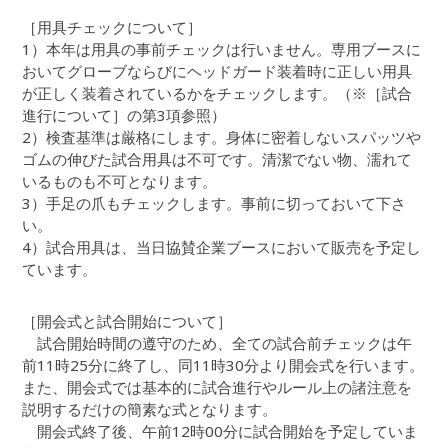
［用具チェックについて］
1）本年は用具の事前チェックは行いません。専用ブースに
おいてグローブならびにヘッドガード装着時に正しい用具
が正しく装着されているかをチェックします。（※
［試合
進行について］
の第3項参照）
2）検査基準は厳格にします。身体に密着しないスパッツや
ゴムの伸びた試合用具は不可です。清潔でない物、濡れて
いるものも不可となります。
3）手足の爪もチェックします。事前に切っておいて下さ
い。
4）試合用具は、当日協賛企業ブースにおいて販売を予定し
ています。
［開会式と試合開始について］
試合開始時間の遵守のため、全ての試合前チェックは午
前11時25分に終了し、同11時30分より開会式を行います。
また、開会式では基本的に試合進行やルール上の諸注意を
説明するだけの簡素な式となります。
開会式終了後、午前12時00分に試合開始を予定していま