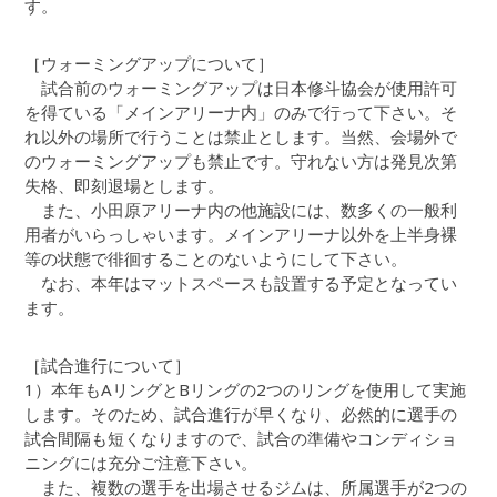
す。
［ウォーミングアップについて］
試合前のウォーミングアップは日本修斗協会が使用許可
を得ている「メインアリーナ内」のみで行って下さい。そ
れ以外の場所で行うことは禁止とします。当然、会場外で
のウォーミングアップも禁止です。守れない方は発見次第
失格、即刻退場とします。
また、小田原アリーナ内の他施設には、数多くの一般利
用者がいらっしゃいます。メインアリーナ以外を上半身裸
等の状態で徘徊することのないようにして下さい。
なお、本年はマットスペースも設置する予定となってい
ます。
［試合進行について］
1）本年もAリングとBリングの2つのリングを使用して実施
します。そのため、試合進行が早くなり、必然的に選手の
試合間隔も短くなりますので、試合の準備やコンディショ
ニングには充分ご注意下さい。
また、複数の選手を出場させるジムは、所属選手が2つの