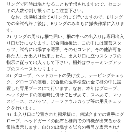
リングで同時出場となることも予想されますので、セコン
ドの人数や割り振りにもご注意下さい。
なお、決勝戦は全てAリングにて行いますので、Bリング
での全試合終了後は、Bリングのみ直ちに撤去作業に入りま
す。
2）リングの周りは柵で囲い、柵の中への出入りは専用出入
り口だけになります。試合開始後は、この中には運営スタ
ッフ、試合に出場する選手、そのセコンド、その他許可を
得た人しか出入り出来ません。出入り口に立つスタッフの
指示に従って出入りして下さい。柵外はウォーミングアッ
プのスペースとなります。
3）グローブ、ヘッドガードの受け渡し、テーピングチェッ
ク、グローブの装着、試合後の医事検査は全て柵の中に設
置した専用ブースにて行います。なお、本年はグローブ、
ヘッドガードの装着時に併せてヒザあて、スネあて、マウ
スピース、スパッツ、ノーファウルカップ等の用具チェッ
クを行います。
4）出入り口に設置された掲示板に、何試合までの選手にグ
ローブ、ヘッドガードの配布と柵内での待機が出来るかを
常時表示します。自分の出場する試合の番号が表示された