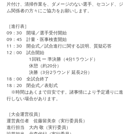
片付け、清掃作業を、ダメージのない選手、セコンド、ジ
ム関係者の方々にご協力をお願いします。
［進行表］
09：30
開場／選手受付開始
09：45
計量・医事検査開始
11：30
開会式／試合進行に関する説明、質疑応答
12：00
試合開始
1回戦 ー 準決勝
（4分1ラウンド）
休憩
（約20分）
決勝
（3分2ラウンド 延長2分）
18：00
全試合終了
18：20
閉会式／表彰式
※時間はあくまで目安です。諸事情により予定通りに進
行しない場合があります。
［大会運営役員］
運営責任者
佐藤留美奈
（実行委員長）
進行担当
大内 敬
（実行委員）
設営担当
北森代紀
（実行委員）