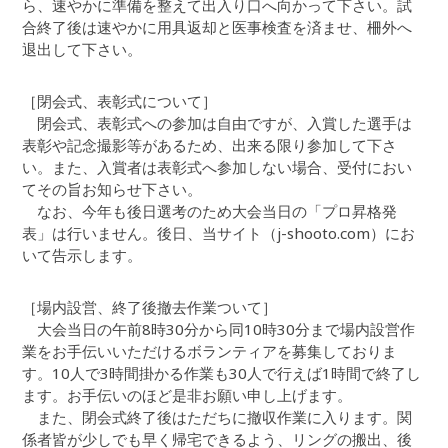
ら、速やかに準備を整えて出入り口へ向かって下さい。試
合終了後は速やかに用具返却と医事検査を済ませ、柵外へ
退出して下さい。
［閉会式、表彰式について］
閉会式、表彰式への参加は自由ですが、入賞した選手は
表彰や記念撮影等があるため、出来る限り参加して下さ
い。また、入賞者は表彰式へ参加しない場合、受付におい
てその旨お知らせ下さい。
なお、今年も後日選考のため大会当日の「プロ昇格発
表」は行いません。後日、当サイト（j-shooto.com）にお
いて告示します。
［場内設営、終了後撤去作業ついて］
大会当日の午前8時30分から同10時30分まで場内設営作
業をお手伝いいただけるボランティアを募集しておりま
す。10人で3時間掛かる作業も30人で行えば1時間で終了し
ます。お手伝いのほど是非お願い申し上げます。
また、閉会式終了後はただちに撤収作業に入ります。関
係者皆が少しでも早く帰宅できるよう、リングの搬出、後