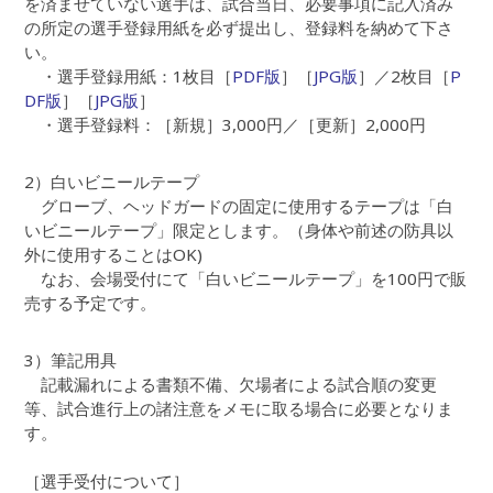
を済ませていない選手は、試合当日、必要事項に記入済み
の所定の選手登録用紙を必ず提出し、登録料を納めて下さ
い。
・選手登録用紙：1枚目［
PDF版
］［
JPG版
］／2枚目［
P
DF版
］［
JPG版
］
・選手登録料：［新規］3,000円／［更新］2,000円
2）白いビニールテープ
グローブ、ヘッドガードの固定に使用するテープは「白
いビニールテープ」限定とします。（身体や前述の防具以
外に使用することはOK)
なお、会場受付にて「白いビニールテープ」を100円で販
売する予定です。
3）筆記用具
記載漏れによる書類不備、欠場者による試合順の変更
等、試合進行上の諸注意をメモに取る場合に必要となりま
す。
［選手受付について］