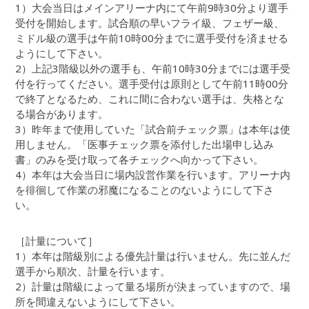
1）大会当日はメインアリーナ内にて午前9時30分より選手
受付を開始します。試合順の早いフライ級、フェザー級、
ミドル級の選手は午前10時00分までに選手受付を済ませる
ようにして下さい。
2）上記3階級以外の選手も、午前10時30分までには選手受
付を行ってください。選手受付は原則として午前11時00分
で終了となるため、これに間に合わない選手は、失格とな
る場合があります。
3）昨年まで使用していた「試合前チェック票」は本年は使
用しません。「医事チェック票を添付した出場申し込み
書」のみを受け取って各チェックへ向かって下さい。
4）本年は大会当日に場内設営作業を行います。アリーナ内
を徘徊して作業の邪魔になることのないようにして下さ
い。
［計量について］
1）本年は階級別による優先計量は行いません。先に並んだ
選手から順次、計量を行います。
2）計量は階級によって量る場所が決まっていますので、場
所を間違えないようにして下さい。