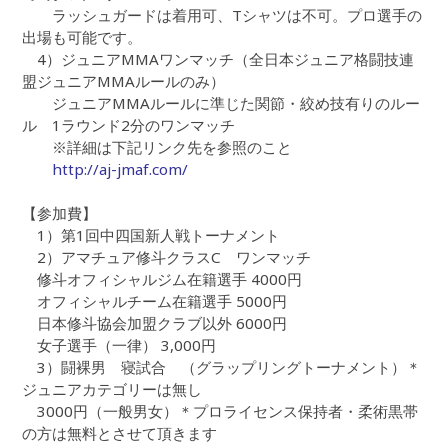
ラッシュガードは着用可、Tシャツは不可。プロ選手の
出場も可能です。
4）ジュニアMMAワンマッチ（全日本ジュニア格闘技連
盟ジュニアMMAルールのみ）
ジュニアMMAルールに準じた関節・絞め技有りのルー
ル 1ラウンド2分のワンマッチ
※詳細は下記リンク先を参照のこと
http://aj-jmaf.com/
【参加費】
1）第1回中四国新人戦トーナメント
2）アマチュア修斗クラスC ワンマッチ
修斗オフィシャルジム在籍選手 4000円
オフィシャルチーム在籍選手 5000円
日本修斗協会加盟クラブ以外 6000円
女子選手（一律） 3,000円
3）闘裸男 寝試合 （グラップリングトーナメント）＊
ジュニアカテゴリーは無し
3000円（一般男女）＊プロライセンス保持者・柔術黒帯
の方は無料とさせて頂きます