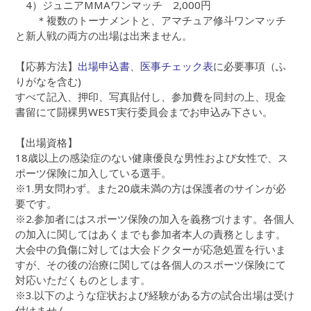
4）ジュニアMMAワンマッチ 2,000円
＊複数のトーナメントと、アマチュア修斗ワンマッチ
と新人戦の両方の出場は出来ません。
【応募方法】
出場申込書
、
医事チェック表
に必要事項（ふ
りがなを含む)
すべて記入、押印、写真貼付し、参加費を同封の上、現金
書留にて闘裸男WEST実行委員会までお申込み下さい。
【出場資格】
18歳以上の感染症のない健康優良な男性および女性で、ス
ポーツ保険に加入している選手。
※1.男女問わず。また20歳未満の方は保護者のサインが必
要です。
※2.参加者にはスポーツ保険の加入を義務づけます。各個人
の加入に関してはあくまでも参加者本人の責務とします。
大会中の負傷に対しては大会ドクターが応急処置を行いま
すが、その後の治療に関しては各個人のスポーツ保険にて
対応いただくものとします。
※3.以下のような症状および経験がある方の試合出場は受け
付けません。