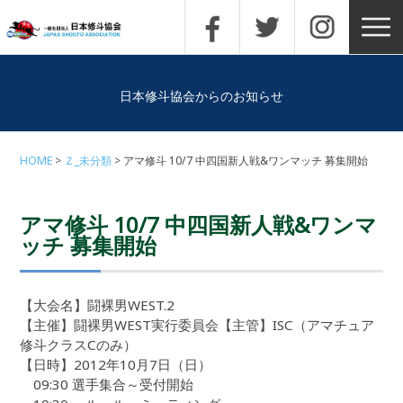
日本修斗協会からのお知らせ
HOME
Ｚ_未分類
アマ修斗 10/7 中四国新人戦&ワンマッチ 募集開始
アマ修斗 10/7 中四国新人戦&ワンマ
ッチ 募集開始
【大会名】闘裸男WEST.2
【主催】闘裸男WEST実行委員会【主管】ISC（アマチュア
修斗クラスCのみ）
【日時】2012年10月7日（日）
09:30 選手集合～受付開始