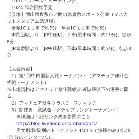
10:30～ ルール・ミーティング
10:45 試合開始予定
【会場】岡山県倉敷市／岡山県倉敷スポ－ツ公園（マスカ
ットスタジアム武道場）
倉敷I.Cより車で約7分 早島I.Cより車で約5分
JR岡山駅より「JR中庄駅」下車(乗車時間：約11分)、徒歩
8分
JR倉敷駅より「JR中庄駅」下車(乗車時間：約5分)、徒歩8
分
【大会内容】
1）第1回中四国新人戦トーナメント（アマチュア修斗公
式戦トーナメント）
※出場資格はアマチュア修斗戦績が5戦2勝以下の選手に限
る。
2）アマチュア修斗クラスC ワンマッチ
3）闘裸男 寝試合（グラップリングトーナメント）
※詳細は下記リンク先を参照のこと
http://blog.livedoor.jp/combatsport/
男女別/階級別のトーナメント4分1Ｒで決勝のみ3分2Ｒ
で1分のインターバル。