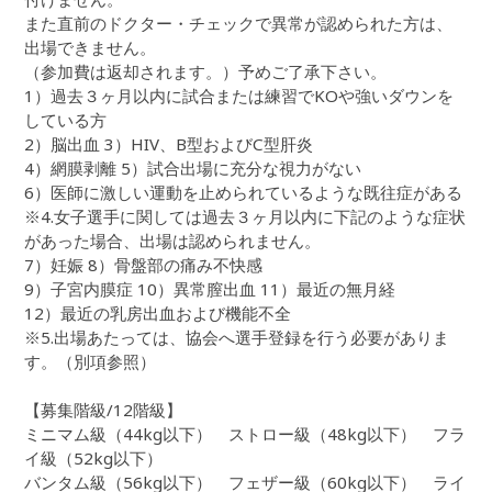
また直前のドクター・チェックで異常が認められた方は、
出場できません。
（参加費は返却されます。）予めご了承下さい。
1）過去３ヶ月以内に試合または練習でKOや強いダウンを
している方
2）脳出血 3）HIV、B型およびC型肝炎
4）網膜剥離 5）試合出場に充分な視力がない
6）医師に激しい運動を止められているような既往症がある
※4.女子選手に関しては過去３ヶ月以内に下記のような症状
があった場合、出場は認められません。
7）妊娠 8）骨盤部の痛み不快感
9）子宮内膜症 10）異常膣出血 11）最近の無月経
12）最近の乳房出血および機能不全
※5.出場あたっては、協会へ選手登録を行う必要がありま
す。（別項参照）
【募集階級/12階級】
ミニマム級（44kg以下） ストロー級（48kg以下） フラ
イ級（52kg以下）
バンタム級（56kg以下） フェザー級（60kg以下） ライ