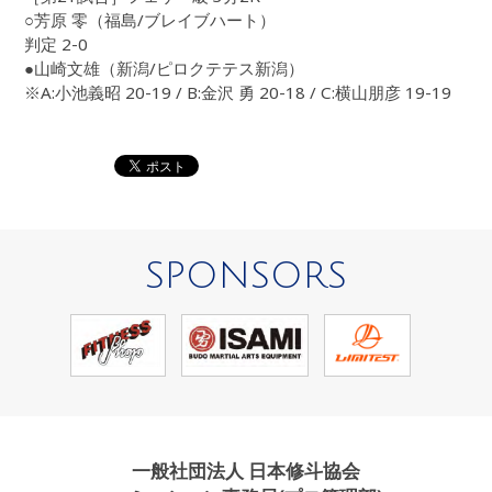
○芳原 零（福島/ブレイブハート）
判定 2-0
●山崎文雄（新潟/ピロクテテス新潟）
※A:小池義昭 20-19 / B:金沢 勇 20-18 / C:横山朋彦 19-19
SPONSORS
一般社団法人 日本修斗協会