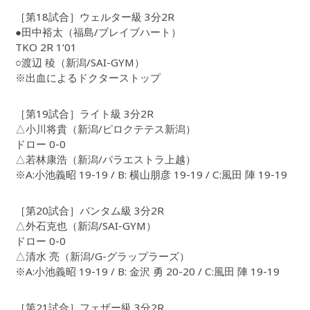
［第18試合］ウェルター級 3分2R
●田中裕太（福島/ブレイブハート）
TKO 2R 1‘01
○渡辺 稜（新潟/SAI-GYM）
※出血によるドクターストップ
［第19試合］ライト級 3分2R
△小川将貴（新潟/ピロクテテス新潟）
ドロー 0-0
△若林康浩（新潟/パラエストラ上越）
※A:小池義昭 19-19 / B: 横山朋彦 19-19 / C:風田 陣 19-19
［第20試合］バンタム級 3分2R
△外石克也（新潟/SAI-GYM）
ドロー 0-0
△清水 亮（新潟/G-グラップラーズ）
※A:小池義昭 19-19 / B: 金沢 勇 20-20 / C:風田 陣 19-19
［第21試合］フェザー級 3分2R