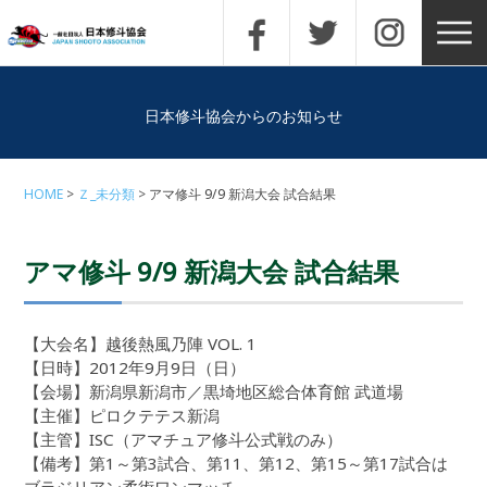
日本修斗協会からのお知らせ
HOME
Ｚ_未分類
アマ修斗 9/9 新潟大会 試合結果
アマ修斗 9/9 新潟大会 試合結果
【大会名】越後熱風乃陣 VOL. 1
【日時】2012年9月9日（日）
【会場】新潟県新潟市／黒埼地区総合体育館 武道場
【主催】ピロクテテス新潟
【主管】ISC（アマチュア修斗公式戦のみ）
【備考】第1～第3試合、第11、第12、第15～第17試合は