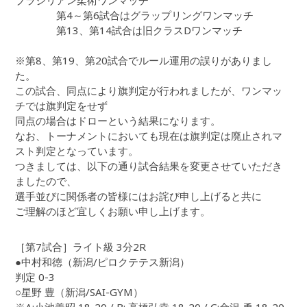
ブラジリアン柔術ワンマッチ
第4～第6試合はグラップリングワンマッチ
第13、第14試合は旧クラスDワンマッチ
※第8、第19、第20試合でルール運用の誤りがありまし
た。
この試合、同点により旗判定が行われましたが、ワンマッ
チでは旗判定をせず
同点の場合はドローという結果になります。
なお、トーナメントにおいても現在は旗判定は廃止されマ
スト判定となっています。
つきましては、以下の通り試合結果を変更させていただき
ましたので、
選手並びに関係者の皆様にはお詫び申し上げると共に
ご理解のほど宜しくお願い申し上げます。
［第7試合］ライト級 3分2R
●中村和徳（新潟/ピロクテテス新潟）
判定 0-3
○星野 豊（新潟/SAI-GYM）