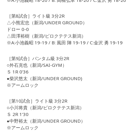
※A:小池義昭 18-20 / B: 高橋弘幸 18-20 / C:金沢 勇 18-20
［第8試合］ライト級 3分2R
△小熊宏忠（新潟/UNDER GROUND）
ドロー 0-0
△田澤裕樹（新潟/ピロクテテス新潟）
※A:小池義昭 19-19 / B: 風田 陣 19-19 / C:金沢 勇 19-19
［第9試合］バンタム級 3分2R
○外石克也（新潟/SAI-GYM）
Ｓ 1R 0‘36
●柴沢悠太（新潟/UNDER GROUND)
※アームロック
［第10試合］ライト級 3分2R
○小川将貴（新潟/ピロクテテス新潟）
Ｓ 2R 1‘30
●中野裕太（新潟/UNDER GROUND）
※アームロック