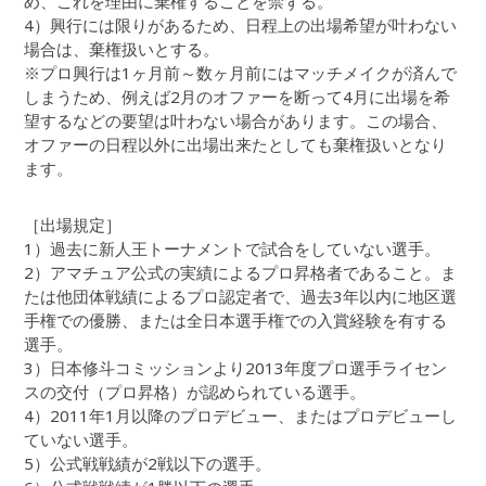
め、これを理由に棄権することを禁ずる。
4）興行には限りがあるため、日程上の出場希望が叶わない
場合は、棄権扱いとする。
※プロ興行は1ヶ月前～数ヶ月前にはマッチメイクが済んで
しまうため、例えば2月のオファーを断って4月に出場を希
望するなどの要望は叶わない場合があります。この場合、
オファーの日程以外に出場出来たとしても棄権扱いとなり
ます。
［出場規定］
1）過去に新人王トーナメントで試合をしていない選手。
2）アマチュア公式の実績によるプロ昇格者であること。ま
たは他団体戦績によるプロ認定者で、過去3年以内に地区選
手権での優勝、または全日本選手権での入賞経験を有する
選手。
3）日本修斗コミッションより2013年度プロ選手ライセン
スの交付（プロ昇格）が認められている選手。
4）2011年1月以降のプロデビュー、またはプロデビューし
ていない選手。
5）公式戦戦績が2戦以下の選手。