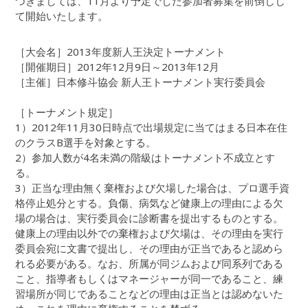
つきましては、11月より予定でした参加者募集を前倒しし
て開始いたします。
［大会名］2013年度新人王決定トーナメント
［開催期日］2012年12月9日～2013年12月
［主催］日本修斗協会 新人王トーナメント実行委員会
［トーナメント規定］
1）2012年11月30日時点で出場規定に当てはまる日本在住
のクラスB選手を対象とする。
2）参加人数が4名未満の階級はトーナメント不成立とす
る。
3）正当な理由無く棄権および欠場した場合は、プロ選手資
格停止処分とする。負傷、病気など健康上の理由による欠
場の場合は、実行委員会に診断書を提出するものとする。
健康上の理由以外での棄権および欠場は、その理由を実行
委員会宛に文書で提出し、その理由が正当であると認めら
れる必要がある。なお、所属が同ジムおよび同系列である
こと、指導者もしくはマネージャーが同一であること、練
習場所が同じであることなどの理由は正当とは認めないた