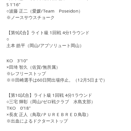
S 1’16”
○波藤 正二（愛媛/Team Poseidon）
※ノースサウスチョーク
【第9試合】ライト級 1回戦 4分1ラウンド
○
土本 皓平（岡山/アブソリュート岡山）
KO 3’10”
×田埼 智久（佐賀/無所属）
※レフリーストップ
※※田崎選手は60日間出場停止。（12月5日まで）
【第10試合】ライト級 1回戦 4分1ラウンド
○三宅 輝彰（岡山/ゼロ戦クラブ 水島支部）
TKO 0’18”
×長友 正人（鳥取/ＰＵＲＥＢＲＥＤ鳥取）
※出血によるドクターストップ