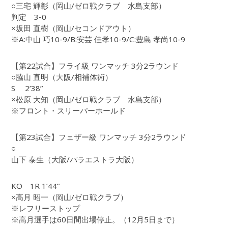
○三宅 輝彰（岡山/ゼロ戦クラブ 水島支部）
判定 3-0
×坂田 直樹（岡山/セコンドアウト）
※A:中山 巧10-9/B:安芸 佳孝10-9/C:豊島 孝尚10-9
【第22試合】フライ級 ワンマッチ 3分2ラウンド
○脇山 直明（大阪/相補体術）
S 2’38”
×松原 大知（岡山/ゼロ戦クラブ 水島支部）
※フロント・スリーパーホールド
【第23試合】フェザー級 ワンマッチ 3分2ラウンド
○
山下 泰生（大阪/パラエストラ大阪）
KO 1R 1’44”
×高月 昭一（岡山/ゼロ戦クラブ）
※レフリーストップ
※高月選手は60日間出場停止。（12月5日まで）