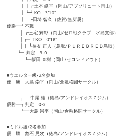
┃┃┏土本 皓平（岡山/アブソリュート岡山）
┃┗┛KO 3’10”
┃ └田埼 智久（佐賀/無所属）
優勝━┛不戦
│ ┏三宅 輝彰（岡山/ゼロ戦クラブ 水島支部）
│┏┛TKO 0’18”
│┃ └長友 正人（鳥取/ＰＵＲＥＢＲＥＤ鳥取）
┗┛判定 3-0
└─坂田 直樹（岡山/セコンドアウト）
■ウエルター級/2名参加
優 勝 大島 崇平（岡山/倉敷格闘サークル）
┌──中尾 雄（徳島/アンドレイオスＺジム）
優勝━┓判定 0-3
┗━大島 崇平（岡山/倉敷格闘サークル）
■ミドル級/2名参加
優 勝 割石 晃次（徳島/アンドレイオスＺジム）