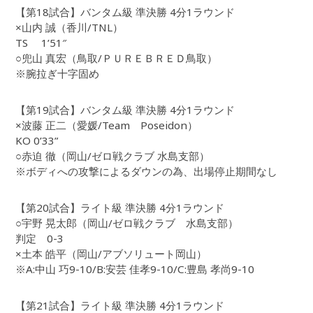
【第18試合】バンタム級 準決勝 4分1ラウンド
×山内 誠（香川/TNL）
TS 1’51″
○兜山 真宏（鳥取/ＰＵＲＥＢＲＥＤ鳥取）
※腕拉ぎ十字固め
【第19試合】バンタム級 準決勝 4分1ラウンド
×波藤 正二（愛媛/Team Poseidon）
KO 0’33”
○赤迫 徹（岡山/ゼロ戦クラブ 水島支部）
※ボディへの攻撃によるダウンの為、出場停止期間なし
【第20試合】ライト級 準決勝 4分1ラウンド
○宇野 晃太郎（岡山/ゼロ戦クラブ 水島支部）
判定 0-3
×土本 皓平（岡山/アブソリュート岡山）
※A:中山 巧9-10/B:安芸 佳孝9-10/C:豊島 孝尚9-10
【第21試合】ライト級 準決勝 4分1ラウンド