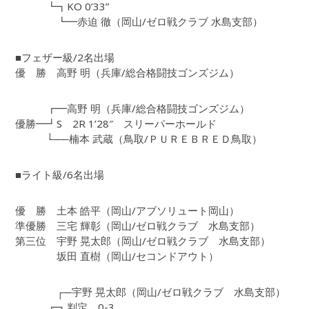
┗┓KO 0’33”
┗━赤迫 徹（岡山/ゼロ戦クラブ 水島支部）
■フェザー級/2名出場
優 勝 高野 明（兵庫/総合格闘技ゴンズジム）
┏━高野 明（兵庫/総合格闘技ゴンズジム）
優勝━┛S 2R 1’28″ スリーパーホールド
└──楠本 武蔵（鳥取/ＰＵＲＥＢＲＥＤ鳥取）
■ライト級/6名出場
優 勝 土本 皓平（岡山/アブソリュート岡山）
準優勝 三宅 輝彰（岡山/ゼロ戦クラブ 水島支部）
第三位 宇野 晃太郎（岡山/ゼロ戦クラブ 水島支部）
坂田 直樹（岡山/セコンドアウト）
┌─宇野 晃太郎（岡山/ゼロ戦クラブ 水島支部）
┏┓判定 0-3