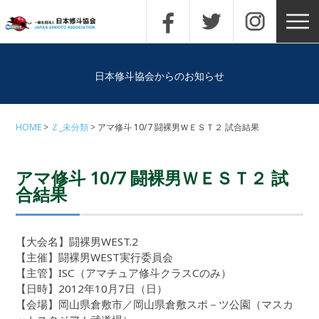
日本修斗協会からのお知らせ
HOME
Ｚ_未分類
アマ修斗 10/7 闘裸男ＷＥＳＴ２ 試合結果
アマ修斗 10/7 闘裸男ＷＥＳＴ２ 試
合結果
【大会名】闘裸男WEST.2
【主催】闘裸男WEST実行委員会
【主管】ISC（アマチュア修斗クラスCのみ）
【日時】2012年10月7日（日）
【会場】岡山県倉敷市／岡山県倉敷スポ－ツ公園（マスカ