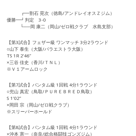
┏━割石 晃次（徳島/アンドレイオスＺジム）
優勝━┛判定 3-0
└──岡 康二（岡山/ゼロ戦クラブ 水島支部）
【第3試合】フェザー級 ワンマッチ 3分2ラウンド
○山下 泰生（大阪/パラエストラ大阪）
TS 1R 2’46”
×三谷 佳史（香川/ＴＮＬ）
※Ｖ１アームロック
【第7試合】バンタム級 1回戦 4分1ラウンド
○兜山 真宏（鳥取/ＰＵＲＥＢＲＥＤ鳥取）
S 1’02”
×岡田 宗（岡山/ゼロ戦クラブ）
※スリーパーホールド
【第8試合】バンタム級 1回戦 4分1ラウンド
×沖本 憲一（奈良/総合格闘技ゴンズジム）