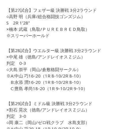
【第27試合】フェザー級 決勝戦 3分2ラウンド
○高野 明（兵庫/総合格闘技ゴンズジム）
S 2R 1’28”
×楠本 武蔵（鳥取/ＰＵＲＥＢＲＥＤ鳥取）
※スリーパーホールド
【第28試合】ウエルター級 決勝戦 3分2ラウンド
×中尾 雄（徳島/アンドレイオスＺジム）
判定 0-3
○大島 崇平（岡山/倉敷格闘サークル）
※A:中山 巧16-20（1R 8-10/2R 8-10）
B:永添 潤16-20（1R 8-10/2R 8-10）
C:豊島 孝尚18-20（1R 9-10/2R 9-10）
【第29試合】ミドル級 決勝戦 3分2ラウンド
×割石 晃次（徳島/アンドレイオスＺジム）
判定 3-0
○岡 康二（岡山/ゼロ戦クラブ 水島支部）
※A:中山 巧20-18（1R 10-9/2R 10-9）