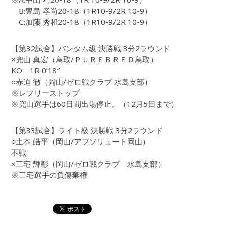
B:豊島 孝尚20-18（1R10-9/2R 10-9）
C:加藤 秀和20-18（1R10-9/2R 10-9）
【第32試合】バンタム級 決勝戦 3分2ラウンド
×兜山 真宏（鳥取/ＰＵＲＥＢＲＥＤ鳥取）
KO 1R 0’18″
○赤迫 徹（岡山/ゼロ戦クラブ 水島支部）
※レフリーストップ
※兜山選手は60日間出場停止。（12月5日まで）
【第33試合】ライト級 決勝戦 3分2ラウンド
○土本 皓平（岡山/アブソリュート岡山）
不戦
×三宅 輝彰（岡山/ゼロ戦クラブ 水島支部）
※三宅選手の負傷棄権