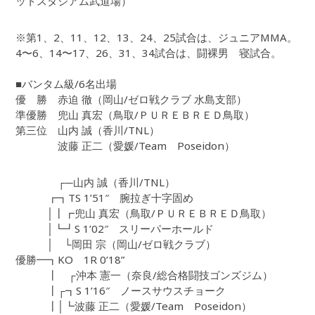
ットスタジアム武道場）
※第1、2、11、12、13、24、25試合は、ジュニアMMA。
4〜6、14〜17、26、31、34試合は、闘裸男 寝試合。
■バンタム級/6名出場
優 勝 赤迫 徹（岡山/ゼロ戦クラブ 水島支部）
準優勝 兜山 真宏（鳥取/ＰＵＲＥＢＲＥＤ鳥取）
第三位 山内 誠（香川/TNL）
波藤 正二（愛媛/Team Poseidon）
┌─山内 誠（香川/TNL）
┏┓TS 1’51″ 腕拉ぎ十字固め
│┃┏兜山 真宏（鳥取/ＰＵＲＥＢＲＥＤ鳥取）
│┗┛S 1’02″ スリーパーホールド
│ └岡田 宗（岡山/ゼロ戦クラブ）
優勝━┓KO 1R 0’18”
┃ ┌沖本 憲一（奈良/総合格闘技ゴンズジム）
┃┌┓S 1’16″ ノースサウスチョーク
┃│┗波藤 正二（愛媛/Team Poseidon）