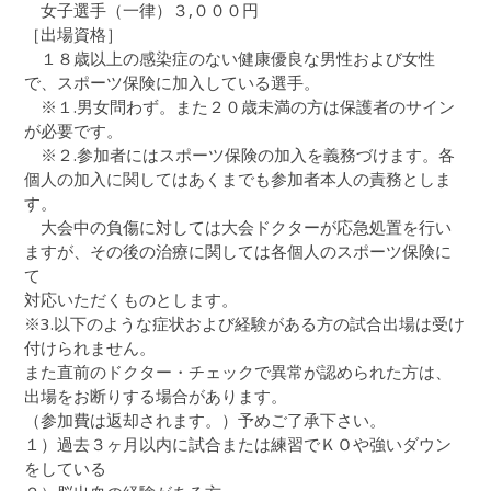
女子選手（一律）３,０００円
［出場資格］
１８歳以上の感染症のない健康優良な男性および女性
で、スポーツ保険に加入している選手。
※１.男女問わず。また２０歳未満の方は保護者のサイン
が必要です。
※２.参加者にはスポーツ保険の加入を義務づけます。各
個人の加入に関してはあくまでも参加者本人の責務としま
す。
大会中の負傷に対しては大会ドクターが応急処置を行い
ますが、その後の治療に関しては各個人のスポーツ保険に
て
対応いただくものとします。
※3.以下のような症状および経験がある方の試合出場は受け
付けられません。
また直前のドクター・チェックで異常が認められた方は、
出場をお断りする場合があります。
（参加費は返却されます。）予めご了承下さい。
１）過去３ヶ月以内に試合または練習でＫＯや強いダウン
をしている