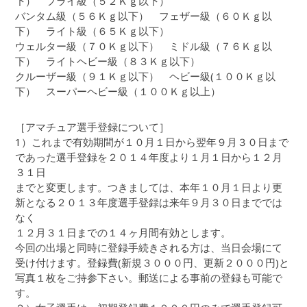
下） フライ級（５２Ｋｇ以下）
バンタム級（５６Ｋｇ以下） フェザー級（６０Ｋｇ以
下） ライト級（６５Ｋｇ以下）
ウェルター級（７０Ｋｇ以下） ミドル級（７６Ｋｇ以
下） ライトヘビー級（８３Ｋｇ以下）
クルーザー級（９１Ｋｇ以下） ヘビー級(１００Ｋｇ以
下） スーパーヘビー級（１００Ｋｇ以上）
［アマチュア選手登録について］
1）これまで有効期間が１０月１日から翌年９月３０日まで
であった選手登録を２０１４年度より１月１日から１２月
３１日
までと変更します。つきましては、本年１０月１日より更
新となる２０１３年度選手登録は来年９月３０日まででは
なく
１２月３１日までの１４ヶ月間有効とします。
今回の出場と同時に登録手続きされる方は、当日会場にて
受け付けます。登録費(新規３０００円、更新２０００円)と
写真１枚をご持参下さい。郵送による事前の登録も可能で
す。