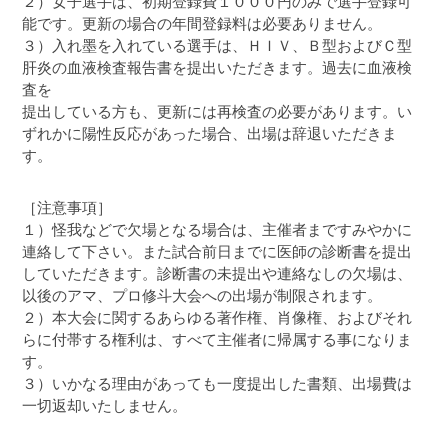
２）女子選手は、初期登録費１０００円のみで選手登録可
能です。更新の場合の年間登録料は必要ありません。
３）入れ墨を入れている選手は、ＨＩＶ、Ｂ型およびＣ型
肝炎の血液検査報告書を提出いただきます。過去に血液検
査を
提出している方も、更新には再検査の必要があります。い
ずれかに陽性反応があった場合、出場は辞退いただきま
す。
［注意事項］
１）怪我などで欠場となる場合は、主催者まですみやかに
連絡して下さい。また試合前日までに医師の診断書を提出
していただきます。診断書の未提出や連絡なしの欠場は、
以後のアマ、プロ修斗大会への出場が制限されます。
２）本大会に関するあらゆる著作権、肖像権、およびそれ
らに付帯する権利は、すべて主催者に帰属する事になりま
す。
３）いかなる理由があっても一度提出した書類、出場費は
一切返却いたしません。