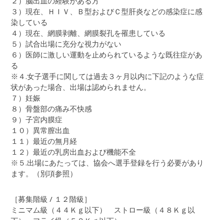
２）脳出血の経験がある方
３）現在、ＨＩＶ、Ｂ型およびＣ型肝炎などの感染症に感
染している
４）現在、網膜剥離、網膜裂孔を罹患している
５）試合出場に充分な視力がない
６）医師に激しい運動を止められているような既往症があ
る
※４.女子選手に関しては過去３ヶ月以内に下記のような症
状があった場合、出場は認められません。
７）妊娠
８）骨盤部の痛み不快感
９）子宮内膜症
１０）異常膣出血
１１）最近の無月経
１２）最近の乳房出血および機能不全
※５.出場にあたっては、協会へ選手登録を行う必要があり
ます。（別項参照）
［募集階級 / １２階級］
ミニマム級（４４Ｋｇ以下） ストロー級（４８Ｋｇ以