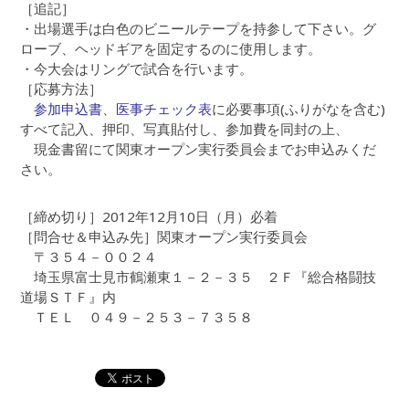
［追記］
・出場選手は白色のビニールテープを持参して下さい。グ
ローブ、ヘッドギアを固定するのに使用します。
・今大会はリングで試合を行います。
［応募方法］
参加申込書
、
医事チェック表
に必要事項(ふりがなを含む)
すべて記入、押印、写真貼付し、参加費を同封の上、
現金書留にて関東オープン実行委員会までお申込みくだ
さい。
［締め切り］2012年12月10日（月）必着
［問合せ＆申込み先］関東オープン実行委員会
〒３５４－００２４
埼玉県富士見市鶴瀬東１－２－３５ ２Ｆ『総合格闘技
道場ＳＴＦ』内
ＴＥＬ ０４９－２５３－７３５８