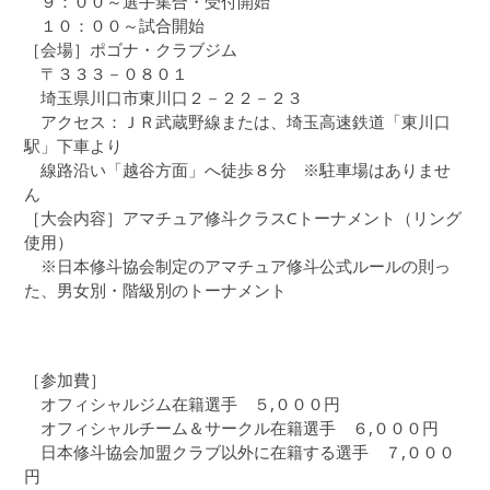
９：００～選手集合・受付開始
１０：００～試合開始
［会場］ポゴナ・クラブジム
〒３３３－０８０１
埼玉県川口市東川口２－２２－２３
アクセス：ＪＲ武蔵野線または、埼玉高速鉄道「東川口
駅」下車より
線路沿い「越谷方面」へ徒歩８分 ※駐車場はありませ
ん
［大会内容］アマチュア修斗クラスCトーナメント（リング
使用）
※日本修斗協会制定のアマチュア修斗公式ルールの則っ
た、男女別・階級別のトーナメント
［参加費］
オフィシャルジム在籍選手 ５,０００円
オフィシャルチーム＆サークル在籍選手 ６,０００円
日本修斗協会加盟クラブ以外に在籍する選手 ７,０００
円