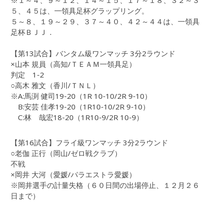
※１～４、９～１２、１４～１５、１７～１８、３２～３
５、４５は、一領具足杯グラップリング。
５～８、１９～２９、３７～４０、４２～４４は、一領具
足杯ＢＪＪ．
【第13試合】バンタム級ワンマッチ 3分2ラウンド
×山本 規員（高知/ＴＥＡＭ一領具足）
判定 1-2
○高木 雅文（香川/ＴＮＬ）
※A:馬渕 健司19-20（1R 10-10/2R 9-10）
B:安芸 佳孝19-20（1R10-10/2R 9-10）
C:林 哉宏18-20（1R10-9/2R 10-9）
【第16試合】フライ級ワンマッチ 3分2ラウンド
○老伽 正行（岡山/ゼロ戦クラブ）
不戦
×岡井 大河（愛媛/パラエストラ愛媛）
※岡井選手の計量失格（６０日間の出場停止、１２月２６
日まで）