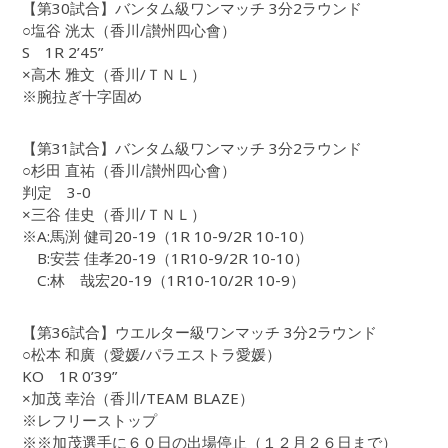
【第30試合】バンタム級ワンマッチ 3分2ラウンド
○塩谷 洸太（香川/讃州四心會）
S 1R 2’45”
×高木 雅文（香川/ＴＮＬ）
※腕拉ぎ十字固め
【第31試合】バンタム級ワンマッチ 3分2ラウンド
○杉田 直祐（香川/讃州四心會）
判定 3-0
×三谷 佳史（香川/ＴＮＬ）
※A:馬渕 健司20-19（1R 10-9/2R 10-10）
B:安芸 佳孝20-19（1R10-9/2R 10-10）
C:林 哉宏20-19（1R10-10/2R 10-9）
【第36試合】ウエルター級ワンマッチ 3分2ラウンド
○松本 和廣（愛媛/パラエストラ愛媛）
KO 1R 0’39”
×加茂 幸治（香川/TEAM BLAZE）
※レフリーストップ
※※加茂選手に６０日の出場停止（１２月２６日まで）