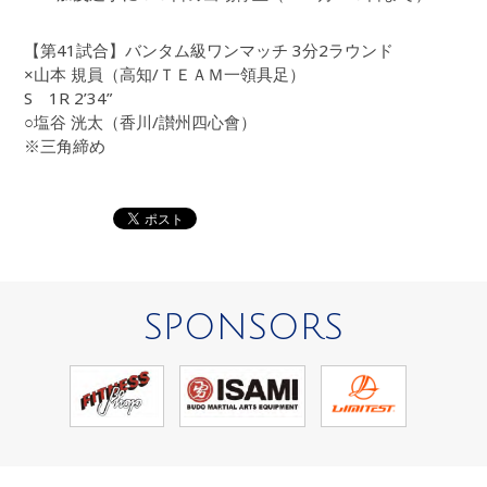
【第41試合】バンタム級ワンマッチ 3分2ラウンド
×山本 規員（高知/ＴＥＡＭ一領具足）
S 1R 2’34”
○塩谷 洸太（香川/讃州四心會）
※三角締め
SPONSORS