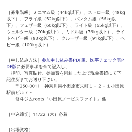
［募集階級］ミニマム級（44kg以下）、ストロー級（48kg
以下）、フライ級（52kg以下）、バンタム級（56kg以
下）、フェザー級（60kg以下）、ライト級（65kg以下）、
ウェルター級（70kg以下）、ミドル級（76kg以下）、ライ
トヘビー級（83kg以下）、クルーザー級（91kg以下）、ヘ
ビー級（100kg以下）
［申し込み方法］
参加申し込み書PDF版
、
医事チェック表P
DF版
に必要事項を全て記入し、
押印、写真貼付、参加費を同封した上で現金書留にて下
記住所までお送り下さい。
〒250-0011 神奈川県小田原市栄町１－２－１小田原
駅前ビル７Ｆ
修斗ジムroots『小田原ノービスファイト』係
［申込締切］11/22（木）必着
［出場資格］