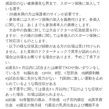
感染症のない健康優良な男女で、スポーツ保険に加入して
いる選手。
・20歳未満の方は保護者のサインが必要です。
・参加者にはスポーツ保険の加入を義務付けます。各個人
に関しては、あくまでも参加者本人の責務とします。
大会中の負傷に対しては大会ドクターが応急処置を行い
ますが、その後の治療に関しては各個人のスポーツ保険に
て対応頂くものとします。
・以下の様な症状及び経験がある方の出場は受け付けられ
ません。また直前のドクターチェックで異常が認められた
場合は出場をお断りする場合があります。予めご了承下さ
い。
a)過去3ヶ月以内に試合または練習でKOや強いダウンをし
ている方 b)脳出血 c)HIV、B型、C型肝炎 d)網膜剥離
e)試合出場に充分な視力がない f)医師に激しい運動を止め
られているような既往症がある
・女子選手に関しては過去3ヶ月以内に下記のような症状が
あった場合、出場は認められません。
a)妊娠 b)骨盤部の痛み、不快感 c)子宮内膜症 d)異常膣
出血 e)最近の無月経 f)最近の乳房出血および機能不全