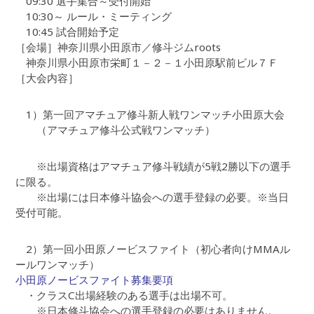
09:30 選手集合～受付開始
10:30～ ルール・ミーティング
10:45 試合開始予定
［会場］神奈川県小田原市／修斗ジムroots
神奈川県小田原市栄町１－２－１小田原駅前ビル７Ｆ
［大会内容］
1）第一回アマチュア修斗新人戦ワンマッチ小田原大会
（アマチュア修斗公式戦ワンマッチ）
※出場資格はアマチュア修斗戦績が5戦2勝以下の選手
に限る。
※出場には日本修斗協会への選手登録の必要。※当日
受付可能。
2）第一回小田原ノービスファイト（初心者向けMMAル
ールワンマッチ）
小田原ノービスファイト募集要項
・クラスC出場経験のある選手は出場不可。
※日本修斗協会への選手登録の必要はありません。