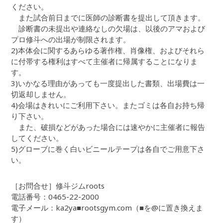
ください。
また試合前日までに医師の診断書を提出して頂きます。
診断書の未提出や連絡なしの欠場は、以後のアマおよび
プロ修斗への出場が制限されます。
2)本体会に関するあらゆる著作権、肖像権、およびそれら
に付帯する権利はすべて主催者に帰属することになりま
す。
3)いかなる理由があっても一度提出した書類、出場費は一
切返却しません。
4)会場はきれいにご利用下さい。またゴミは各自お持ち帰
り下さい。
また、破損などがあった場合には速やかに主催者に報告
してください。
5)グローブに巻く白いビニールテープは各自でご用意下さ
い。
［お問合せ］修斗ジムroots
電話番号：0465-22-2000
電子メール：ka2ya■rootsgym.com（■を@に置き換えま
す）