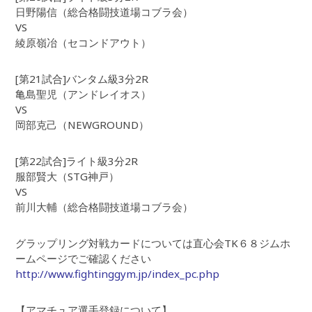
日野陽信（総合格闘技道場コブラ会）
VS
綾原嶺冶（セコンドアウト）
[第21試合]バンタム級3分2R
亀島聖児（アンドレイオス）
VS
岡部克己（NEWGROUND）
[第22試合]ライト級3分2R
服部賢大（STG神戸）
VS
前川大輔（総合格闘技道場コブラ会）
グラップリング対戦カードについては直心会TK６８ジムホ
ームページでご確認ください
http://www.fightinggym.jp/index_pc.php
【アマチュア選手登録について】