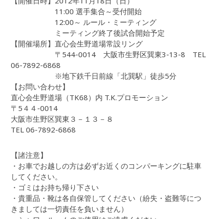
【開催日時】2012年11月18日（日）
11:00 選手集合～受付開始
12:00～ ルール・ミーティング
ミーティング終了後試合開始予定
【開催場所】直心会生野道場常設リング
〒544-0014 大阪市生野区巽東3-13-8 TEL
06-7892-6868
※地下鉄千日前線「北巽駅」徒歩5分
【お問い合わせ】
直心会生野道場（TK68）内 T.K.プロモーション
〒5４４-0014
大阪市生野区巽東３－１３－８
TEL 06-7892-6868
【諸注意】
・お車でお越しの方は必ずお近くのコンパーキングに駐車
してください。
・ゴミはお持ち帰り下さい
・貴重品・靴は各自保管してください（紛失・盗難等につ
きましては一切責任を負いません）