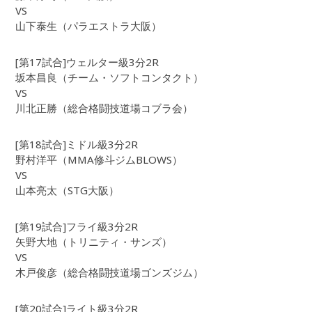
VS
山下泰生（パラエストラ大阪）
[第17試合]ウェルター級3分2R
坂本昌良（チーム・ソフトコンタクト）
VS
川北正勝（総合格闘技道場コブラ会）
[第18試合]ミドル級3分2R
野村洋平（MMA修斗ジムBLOWS）
VS
山本亮太（STG大阪）
[第19試合]フライ級3分2R
矢野大地（トリニティ・サンズ）
VS
木戸俊彦（総合格闘技道場ゴンズジム）
[第20試合]ライト級3分2R