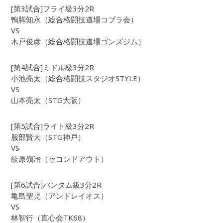
[第3試合]フライ級3分2R
鴨脚知永（総合格闘技道場コブラ会）
VS
木戸俊彦（総合格闘技道場ゴンズジム）
[第4試合]ミドル級3分2R
小池亮太（総合格闘技スタジオSTYLE）
VS
山本亮太（STG大阪）
[第5試合]ライト級3分2R
服部賢大（STG神戸）
VS
綾原嶺冶（セコンドアウト）
[第6試合]バンタム級3分2R
亀島聖児（アンドレイオス）
VS
林智行（直心会TK68）