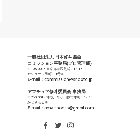
一般社団法人 日本修斗協会
コミッション事務局(プロ管理部)
〒108-0023 東京都港区芝浦2-14-13
セジュール田町201号室
E-mail：
commission@shooto.jp
アマチュア修斗委員会 事務局
〒250-0012 神奈川県小田原市本町2-14-12
かどきちビル
E-mail：
ama.shooto@gmail.com