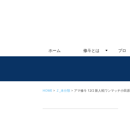
ホーム
修斗とは
プロ
HOME
Ｚ_未分類
アマ修斗 12/2 新人戦ワンマッチ小田