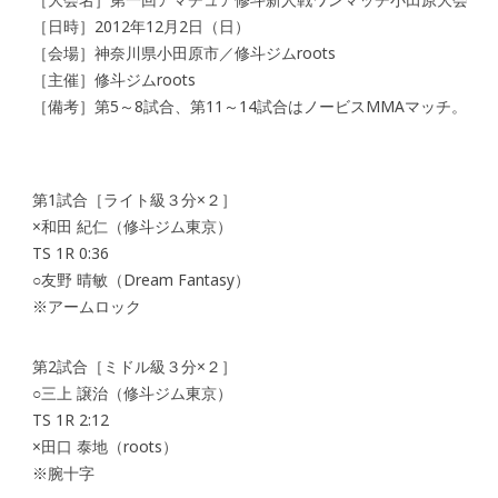
［日時］2012年12月2日（日）
［会場］神奈川県小田原市／修斗ジムroots
［主催］修斗ジムroots
［備考］第5～8試合、第11～14試合はノービスMMAマッチ。
第1試合［ライト級３分×２］
×和田 紀仁（修斗ジム東京）
TS 1R 0:36
○友野 晴敏（Dream Fantasy）
※アームロック
第2試合［ミドル級３分×２］
○三上 譲治（修斗ジム東京）
TS 1R 2:12
×田口 泰地（roots）
※腕十字