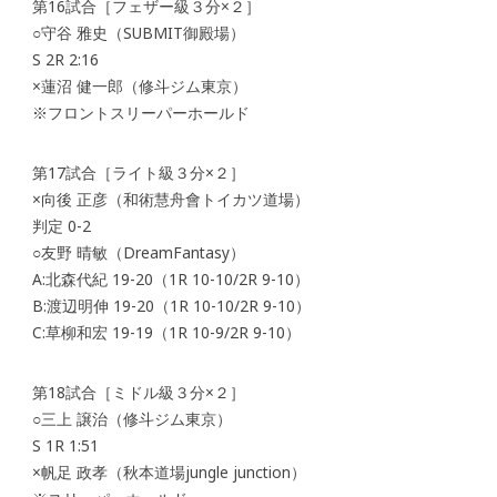
第16試合［フェザー級３分×２］
○守谷 雅史（SUBMIT御殿場）
S 2R 2:16
×蓮沼 健一郎（修斗ジム東京）
※フロントスリーパーホールド
第17試合［ライト級３分×２］
×向後 正彦（和術慧舟會トイカツ道場）
判定 0-2
○友野 晴敏（DreamFantasy）
A:北森代紀 19-20（1R 10-10/2R 9-10）
B:渡辺明伸 19-20（1R 10-10/2R 9-10）
C:草柳和宏 19-19（1R 10-9/2R 9-10）
第18試合［ミドル級３分×２］
○三上 譲治（修斗ジム東京）
S 1R 1:51
×帆足 政孝（秋本道場jungle junction）