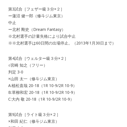
第3試合［フェザー級３分×２］
ー蓮沼 健一郎（修斗ジム東京）
中止
ー北村 剛史（Dream Fantasy）
※北村選手の計量失格により試合中止
※※北村選手は60日間の出場停止。（2013年1月30日まで）
第4試合［ウェルター級３分×２］
○宮崎 知之（フリー）
判定 3-0
×山田 太一（修斗ジム東京）
A:植松直哉 20-18（1R 10-9/2R 10-9）
B:草柳和宏 20-18（1R 10-9/2R 10-9）
C:大内 敬 20-18（1R 10-9/2R 10-9）
第9試合［ライト級３分×２］
×和田 紀仁（修斗ジム東京）