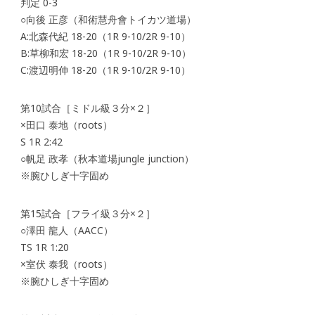
判定 0-3
○向後 正彦（和術慧舟會トイカツ道場）
A:北森代紀 18-20（1R 9-10/2R 9-10）
B:草柳和宏 18-20（1R 9-10/2R 9-10）
C:渡辺明伸 18-20（1R 9-10/2R 9-10）
第10試合［ミドル級３分×２］
×田口 泰地（roots）
S 1R 2:42
○帆足 政孝（秋本道場jungle junction）
※腕ひしぎ十字固め
第15試合［フライ級３分×２］
○澤田 龍人（AACC）
TS 1R 1:20
×室伏 泰我（roots）
※腕ひしぎ十字固め