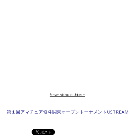
Stream videos at Ustream
第１回アマチュア修斗関東オープントーナメントUSTREAM