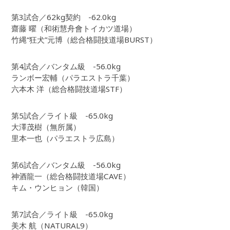
第3試合／62kg契約 -62.0kg
齋藤 曜（和術慧舟會トイカツ道場）
竹縄“狂犬”元博（総合格闘技道場BURST）
第4試合／バンタム級 -56.0kg
ランボー宏輔（パラエストラ千葉）
六本木 洋（総合格闘技道場STF）
第5試合／ライト級 -65.0kg
大澤茂樹（無所属）
里本一也（パラエストラ広島）
第6試合／バンタム級 -56.0kg
神酒龍一（総合格闘技道場CAVE）
キム・ウンヒョン（韓国）
第7試合／ライト級 -65.0kg
美木 航（NATURAL9）