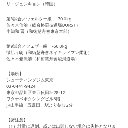
リ・ジュンキョン（韓国）
第8試合／ウェルター級 -70.0kg
佐々木信治（総合格闘技道場BURST）
小知和 晋（和術慧舟會東京本部）
第9試合／フェザー級 -60.0kg
徹肌ィ朗（和術慧舟會ネイキッドマン柔術）
佐々木憂流加（和術慧舟會駿河道場）
【場所】
シューティングジム東京
03-0441-9424
東京都品川区東五反田5-28-12
ワタナベボクシングビル6階
JR山手線「五反田」駅より徒歩2分
【諸注意】
（1）計量に遅刻、或いは出頭しない場合は失格となりま