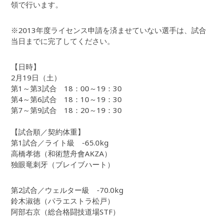
領で行います。
※2013年度ライセンス申請を済ませていない選手は、試合
当日までに完了してください。
【日時】
2月19日（土）
第1～第3試合 18：00～19：30
第4～第6試合 18：10～19：30
第7～第9試合 18：20～19：30
【試合順／契約体重】
第1試合／ライト級 -65.0kg
高橋孝徳（和術慧舟會AKZA）
独眼竜刺牙（ブレイブハート）
第2試合／ウェルター級 -70.0kg
鈴木淑徳（パラエストラ松戸）
阿部右京（総合格闘技道場STF）