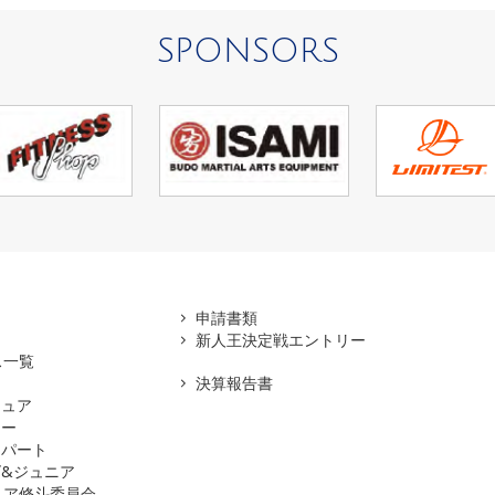
SPONSORS
アマ
申請書類
新人王決定戦エントリー
ス一覧
決算報告書
チュア
ナー
スパート
&ジュニア
ュア修斗委員会