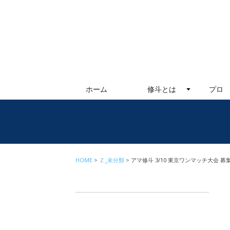
ホーム
修斗とは
プロ
HOME
Ｚ_未分類
アマ修斗 3/10 東京ワンマッチ大会 募