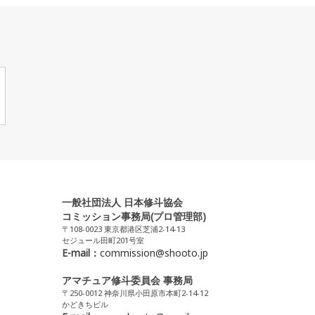
一般社団法人 日本修斗協会
コミッション事務局(プロ管理部)
〒108-0023 東京都港区芝浦2-14-13
セジュール田町201号室
E-mail：
commission@shooto.jp
アマチュア修斗委員会 事務局
〒250-0012 神奈川県小田原市本町2-14-12
かどきちビル