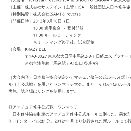
［主催］株式会社サステイン［主管］JSA 一般社団法人日本修斗協
［特別協賛］株式会社ISAMI & reversal
［開催日時］2013年3月10日（日）
10:30 選手集合 ～ 受付開始
11:30 ルールミーティング
※ミーティング終了後、試合開始
［会場］KRAZY BEE
〒143-0027 東京都大田区中馬込2-8-1 日経エスプラナード
※都営浅草線「馬込駅」A1出口 徒歩4分
［大会内容］日本修斗協会制定のアマチュア修斗公式ルールに則
ル（非公式戦）を用いたワンマッチ大会。また、それぞれのルール
実施。試合場はリングを使用します。
◎アマチュア修斗公式戦・ワンマッチ
日本修斗協会制定のアマチュア修斗公式ルールに則った、男女別
R、インターバルは1分。2012年1月より執行された新ルールにて