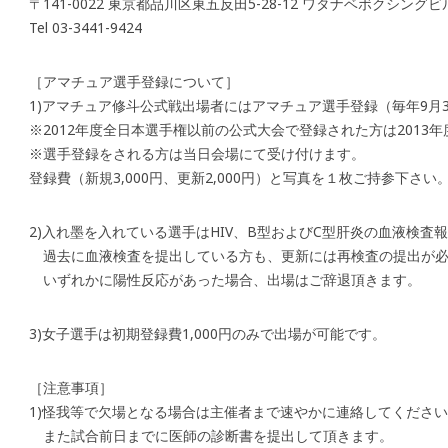
〒141-0022 東京都品川区東五反田5-28-12 ワタナベボクシングビ
Tel 03-3441-9424
［アマチュア選手登録について］
1)アマチュア修斗公式戦出場者にはアマチュア選手登録（毎年9月
※2012年度全日本選手権以前の公式大会で登録された方は2013
※選手登録をされる方は当日会場にて受け付けます。
登録費（新規3,000円、更新2,000円）と写真を１枚ご持参下さい
2)入れ墨を入れている選手はHIV、B型およびC型肝炎の血液検査
過去に血液検査を提出している方も、更新には再検査の提出が必
いずれかに陽性反応があった場合、出場はご辞退頂きます。
3)女子選手は初期登録費1,000円のみで出場が可能です。
［注意事項］
1)怪我等で欠場となる場合は主催者まで速やかに連絡してくださ
また試合前日までに医師の診断書を提出して頂きます。