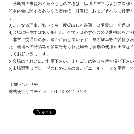
診断書の未提出や連絡なしの欠場は、以後のアマおよびプロ修斗
2)本体会に関するあらゆる著作権、肖像権、およびそれらに付帯
す。
3)いかなる理由があっても一度提出した書類、出場費は一切返却
4)会場に駐車場はありません。会場へは必ず公共の交通機関をご
非常に交通量の多い道路に面しています。無断駐車等の苦情があ
た、会場への苦情等が多数寄せられた場合は会場の使用が出来な
しくお願い致します。
5)会場はきれいにご利用下さい。またゴミは各自お持ち帰り下さ
6)出場選手はグローブの止める為の白いビニールテープを用意し
［問い合わせ先］
株式会社サステイン TEL 03-3441-9424