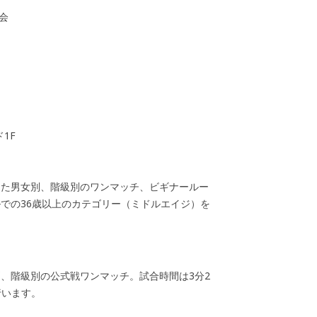
会
1F
った男女別、階級別のワンマッチ、ビギナールー
での36歳以上のカテゴリー（ミドルエイジ）を
、階級別の公式戦ワンマッチ。試合時間は3分2
行います。