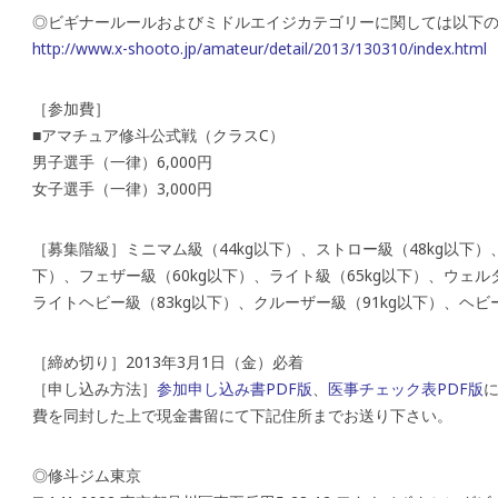
◎ビギナールールおよびミドルエイジカテゴリーに関しては以下
http://www.x-shooto.jp/amateur/detail/2013/130310/index.html
［参加費］
■アマチュア修斗公式戦（クラスC）
男子選手（一律）6,000円
女子選手（一律）3,000円
［募集階級］ミニマム級（44kg以下）、ストロー級（48kg以下）、
下）、フェザー級（60kg以下）、ライト級（65kg以下）、ウェルタ
ライトヘビー級（83kg以下）、クルーザー級（91kg以下）、ヘビー
［締め切り］2013年3月1日（金）必着
［申し込み方法］
参加申し込み書PDF版
、
医事チェック表PDF版
費を同封した上で現金書留にて下記住所までお送り下さい。
◎修斗ジム東京