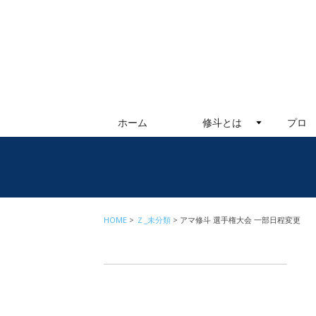
ホーム
修斗とは
プロ
HOME
Ｚ_未分類
アマ修斗 選手権大会 一部日程変更