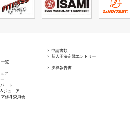
アマ
申請書類
新人王決定戦エントリー
ス一覧
決算報告書
チュア
ナー
スパート
&ジュニア
ュア修斗委員会