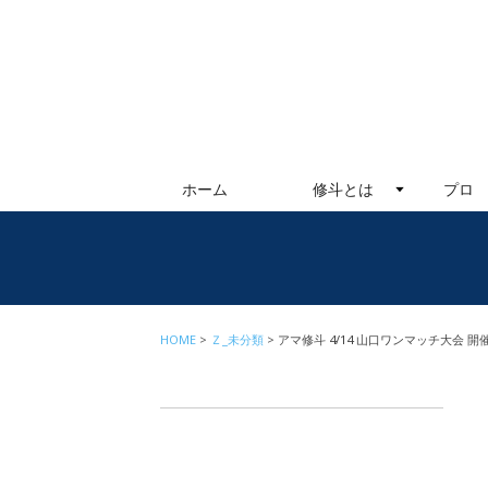
ホーム
修斗とは
プロ
HOME
Ｚ_未分類
アマ修斗 4/14 山口ワンマッチ大会 開