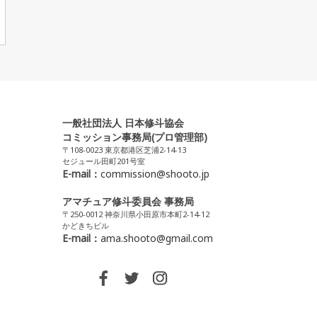
一般社団法人 日本修斗協会
コミッション事務局(プロ管理部)
〒108-0023 東京都港区芝浦2-14-13
セジュール田町201号室
E-mail：
commission@shooto.jp
アマチュア修斗委員会 事務局
〒250-0012 神奈川県小田原市本町2-14-12
かどきちビル
E-mail：
ama.shooto@gmail.com