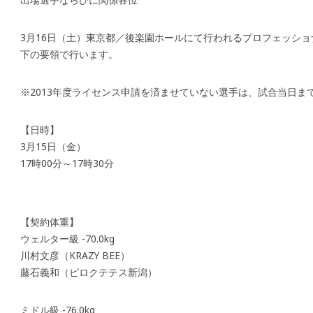
3月16日（土）東京都／後楽園ホールにて行われるプロフェッシ
下の要領で行います。
※2013年度ライセンス申請を済ませていない選手は、試合当日ま
【日時】
3月15日（金）
17時00分～17時30分
【契約体重】
ウェルター級 -70.0kg
川村文彦（KRAZY BEE）
藤石義和（ピロクテテス新潟）
ミドル級 -76.0kg