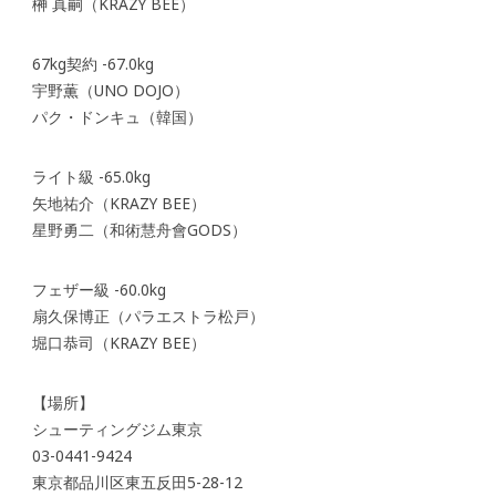
榊 真嗣（KRAZY BEE）
67kg契約 -67.0kg
宇野薫（UNO DOJO）
パク・ドンキュ（韓国）
ライト級 -65.0kg
矢地祐介（KRAZY BEE）
星野勇二（和術慧舟會GODS）
フェザー級 -60.0kg
扇久保博正（パラエストラ松戸）
堀口恭司（KRAZY BEE）
【場所】
シューティングジム東京
03-0441-9424
東京都品川区東五反田5-28-12