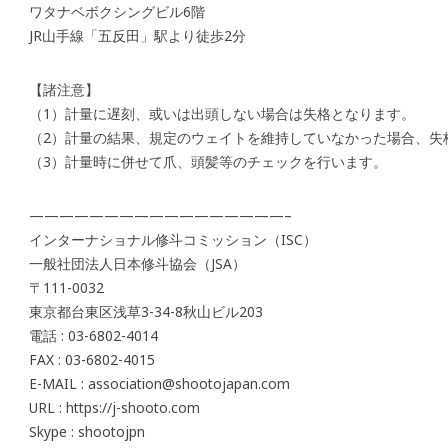
ワタナベボクシングビル6階
JR山手線「五反田」駅より徒歩2分
【諸注意】
（1）計量に遅刻、或いは出頭しない場合は失格となります。
（2）計量の結果、規定のウェイトを維持していなかった場合、失
（3）計量時に併せて爪、頭髪等のチェックを行います。
—————————————————–
インターナショナル修斗コミッション（ISC）
一般社団法人日本修斗協会（JSA）
〒111-0032
東京都台東区浅草3-34-8秋山ビル203
電話 : 03-6802-4014
FAX : 03-6802-4015
E-MAIL : association@shootojapan.com
URL : https://j-shooto.com
Skype : shootojpn