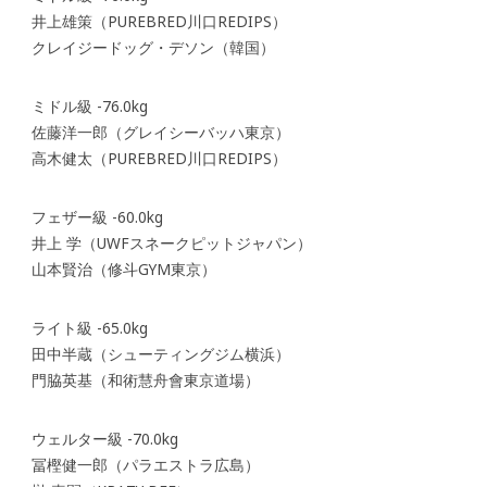
井上雄策（PUREBRED川口REDIPS）
クレイジードッグ・デソン（韓国）
ミドル級 -76.0kg
佐藤洋一郎（グレイシーバッハ東京）
高木健太（PUREBRED川口REDIPS）
フェザー級 -60.0kg
井上 学（UWFスネークピットジャパン）
山本賢治（修斗GYM東京）
ライト級 -65.0kg
田中半蔵（シューティングジム横浜）
門脇英基（和術慧舟會東京道場）
ウェルター級 -70.0kg
冨樫健一郎（パラエストラ広島）