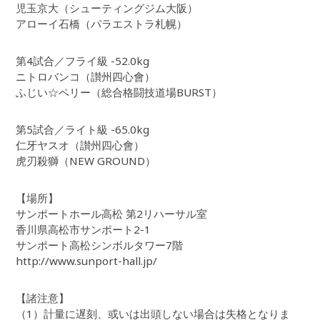
児玉京大（シューティングジム大阪）
アローイ石橋（パラエストラ札幌）
第4試合／フライ級 -52.0kg
ニトロバンコ（讃州四心會）
ふじい☆ペリー（総合格闘技道場BURST）
第5試合／ライト級 -65.0kg
仁牙ヤスオ（讃州四心會）
虎刃殺獅（NEW GROUND）
【場所】
サンポートホール高松 第2リハーサル室
香川県高松市サンポート2-1
サンポート高松シンボルタワー7階
http://www.sunport-hall.jp/
【諸注意】
（1）計量に遅刻、或いは出頭しない場合は失格となりま