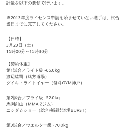
計量を以下の要領で行います。
※2013年度ライセンス申請を済ませていない選手は、試合
当日までに完了してください。
【日時】
3月23日（土）
15時00分～15時30分
【契約体重】
第1試合／ライト級 -65.0kg
渡辺紘司（緒方道場）
ダイキ・ライトイヤー（修斗GYM神戸）
第2試合／フライ級 -52.0kg
馬渕剣山（MMA Zジム）
ニシダ☆ショー（総合格闘技道場BURST）
第3試合／ウエルター級 -70.0kg