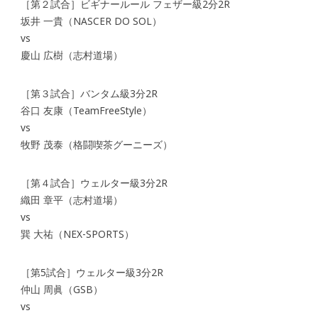
［第２試合］ビギナールール フェザー級2分2R
坂井 一貴（NASCER DO SOL）
vs
慶山 広樹（志村道場）
［第３試合］バンタム級3分2R
谷口 友康（TeamFreeStyle）
vs
牧野 茂泰（格闘喫茶グーニーズ）
［第４試合］ウェルター級3分2R
織田 章平（志村道場）
vs
巽 大祐（NEX-SPORTS）
［第5試合］ウェルター級3分2R
仲山 周眞（GSB）
vs