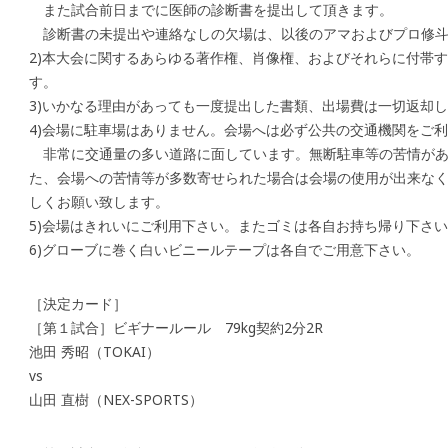
また試合前日までに医師の診断書を提出して頂きます。
診断書の未提出や連絡なしの欠場は、以後のアマおよびプロ修斗
2)本大会に関するあらゆる著作権、肖像権、およびそれらに付帯
す。
3)いかなる理由があっても一度提出した書類、出場費は一切返却
4)会場に駐車場はありません。会場へは必ず公共の交通機関をご
非常に交通量の多い道路に面しています。無断駐車等の苦情があ
た、会場への苦情等が多数寄せられた場合は会場の使用が出来な
しくお願い致します。
5)会場はきれいにご利用下さい。またゴミは各自お持ち帰り下さ
6)グローブに巻く白いビニールテープは各自でご用意下さい。
［決定カード］
［第１試合］ビギナールール 79kg契約2分2R
池田 秀昭（TOKAI）
vs
山田 直樹（NEX-SPORTS）