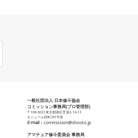
一般社団法人 日本修斗協会
コミッション事務局(プロ管理部)
〒108-0023 東京都港区芝浦2-14-13
セジュール田町201号室
E-mail：
commission@shooto.jp
アマチュア修斗委員会 事務局