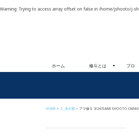
Warning
: Trying to access array offset on false in
/home/jshooto/j-s
ホーム
修斗とは
プロ
HOME
Ｚ_未分類
アマ修斗 3/24 ISAMI SHOOTO C