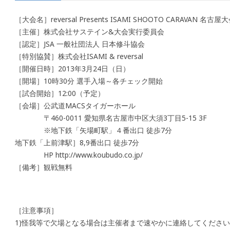
［大会名］reversal Presents ISAMI SHOOTO CARAVAN 名古屋
［主催］株式会社サステイン&大会実行委員会
［認定］JSA 一般社団法人 日本修斗協会
［特別協賛］株式会社ISAMI & reversal
［開催日時］2013年3月24日（日）
［開場］10時30分 選手入場～各チェック開始
［試合開始］12:00（予定）
［会場］公武道MACSタイガーホール
〒460-0011 愛知県名古屋市中区大須3丁目5-15 3F
※地下鉄「矢場町駅」４番出口 徒歩7分
地下鉄「上前津駅］8,9番出口 徒歩7分
HP http://www.koubudo.co.jp/
［備考］観戦無料
［注意事項］
1)怪我等で欠場となる場合は主催者まで速やかに連絡してくださ