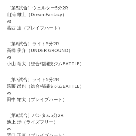
［第5試合］ウェルター5分2R
山浦 雄土（DreamFantacy）
vs
葛西 達（ブレイブハート）
［第6試合］ライト5分2R
高橋 俊介（UNDER GROUND）
vs
小山 竜太（総合格闘技ジムBATTLE）
［第7試合］ライト5分2R
遠藤 昂也（総合格闘技ジムBATTLE）
vs
田中 祐太（ブレイブハート）
［第8試合］バンタム5分2R
池上 渉（ライズフリー）
vs
関口 正克（ブレイブハート）