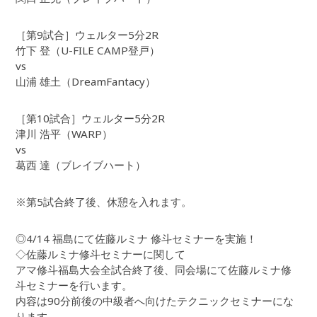
［第9試合］ウェルター5分2R
竹下 登（U-FILE CAMP登戸）
vs
山浦 雄土（DreamFantacy）
［第10試合］ウェルター5分2R
津川 浩平（WARP）
vs
葛西 達（ブレイブハート）
※第5試合終了後、休憩を入れます。
◎4/14 福島にて佐藤ルミナ 修斗セミナーを実施！
◇佐藤ルミナ修斗セミナーに関して
アマ修斗福島大会全試合終了後、同会場にて佐藤ルミナ修
斗セミナーを行います。
内容は90分前後の中級者へ向けたテクニックセミナーにな
ります。