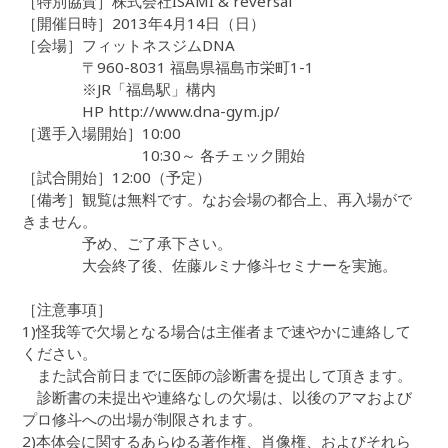
［特別協賛］株式会社ISAMI & reversal
［開催日時］2013年4月14日（日）
［会場］フィットネスジムDNA
〒960-8031 福島県福島市栄町1-1
※JR「福島駅」構内
HP http://www.dna-gym.jp/
［選手入場開始］10:00
10:30～ 各チェック開始
［試合開始］12:00（予定）
［備考］観覧は無料です。なお会場の都合上、再入場がで
きません。
予め、ご了承下さい。
大会終了後、佐藤ルミナ修斗セミナーを実施。
［注意事項］
1)怪我等で欠場となる場合は主催者まで速やかに連絡して
ください。
また試合前日までに医師の診断書を提出して頂きます。
診断書の未提出や連絡なしの欠場は、以後のアマおよび
プロ修斗への出場が制限されます。
2)本体会に関するあらゆる著作権、肖像権、およびそれら