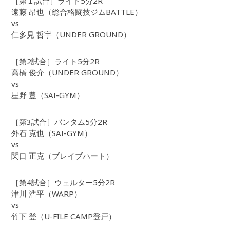
［第１試合］ライト5分2R
遠藤 昂也（総合格闘技ジムBATTLE）
vs
仁多見 哲宇（UNDER GROUND）
［第2試合］ライト5分2R
高橋 俊介（UNDER GROUND）
vs
星野 豊（SAI-GYM）
［第3試合］バンタム5分2R
外石 克也（SAI-GYM）
vs
関口 正克（ブレイブハート）
［第4試合］ウェルター5分2R
津川 浩平（WARP）
vs
竹下 登（U-FILE CAMP登戸）